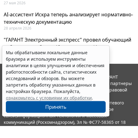
27 мая 2026
AI-ассистент Искра теперь анализирует нормативно-
техническую документацию
28 апреля 2026
"ГАРАНТ Электронный экспресс" провел обучающий
вебинар по работе с AI-ассистентом Искра
Мы обрабатываем локальные данные
23 апреля 2026
браузера и используем инструменты
аналитики в целях улучшения и обеспечения
работоспособности сайта, статистических
© ООО "НПП "ГАРАНТ-СЕРВИС", 2026. Система ГАРАНТ
исследований и обзоров. Вы можете
выпускается с 1990 года. Компания "Гарант" и ее партнеры
запретить обработку указанных данных в
являются участниками Российской ассоциации правовой
настройках браузера. Пожалуйста,
информации ГАРАНТ.
ознакомьтесь с условиями их обработки
.
Портал ГАРАНТ.РУ зарегистрирован в качестве сетевого
Принять
издания Федеральной службой по надзору в сфере
связи,информационных технологий и массовых
коммуникаций (Роскомнадзором), Эл № ФС77-58365 от 18
июня 2014 года.