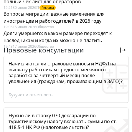
полный чек-лист для операторов
15:21
30 июля 2026
IT
Реклама
Вопросы миграции: важные изменения для
иностранцев и работодателей в 2026 году
19:05
15 июля 2026
Общество
Долги умершего: в каком размере переходят к
наследникам и когда их можно не платить
19:43
17 июля 2026
Общество
Правовые консультации
Начисляются ли страховые взносы и НДФЛ на
выплату работникам среднего месячного
заработка за четвертый месяц после
увольнения (гражданам, проживающим в ЗАТО)?
Бухучет и отчетность
Нужно ли в строку 070 декларации по
туристическому налогу включать суммы по ст.
418.5-1 НК РФ (налоговые льготы)?