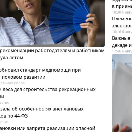
в прием
18:38 6 авг
Племенн
электро
18:16 6 авг
Важные 
декаде 
 рекомендации работодателям и работникам
17:46 6 авг
руда летом
обновил стандарт медпомощи при
 половом развитии
альная сфера
 леса для строительства рекреационных
ли
ество
азала об особенностях внеплановых
ов по 44-ФЗ
ерки
ановки или запрета реализации опасной