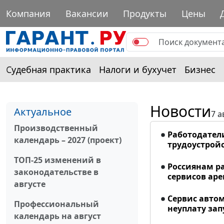
Компания
Вакансии
Продукты
Цены
Судебная практика
Налоги и бухучет
Бизнес
Новости
Актуальное
7 а
Производственный
Работодател
календарь – 2027 (проект)
трудоустрой
ТОП-25 изменений в
Россиянам р
законодательстве в
сервисов ар
августе
Сервис авто
Профессиональный
неуплату запу
календарь на август