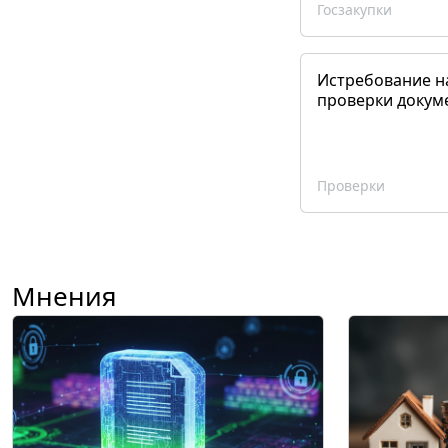
Госзакупки
Истребование н
проверки докум
Проверки
Мнения