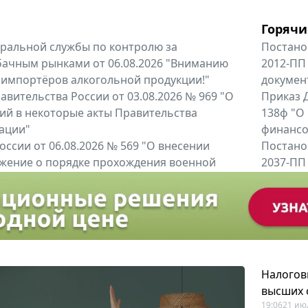
Горячи
альной службы по контролю за
Постано
бачным рынками от 06.08.2026 "Вниманию
2012-ПП
 импортёров алкогольной продукции!"
докумен
вительства России от 03.08.2026 № 969 "О
Приказ Д
ий в некоторые акты Правительства
138ф "О
ации"
финансов
оссии от 06.08.2026 № 569 "О внесении
Постано
жение о порядке прохождения военной
2037-ПП
ное Указом Президента Российской...
Правител
енты
Все регио
Налогов
высших 
19:06
21 ию