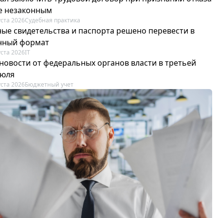
е незаконным
уста 2026
Судебная практика
ые свидетельства и паспорта решено перевести в
нный формат
уста 2026
IT
новости от федеральных органов власти в третьей
июля
уста 2026
Бюджетный учет