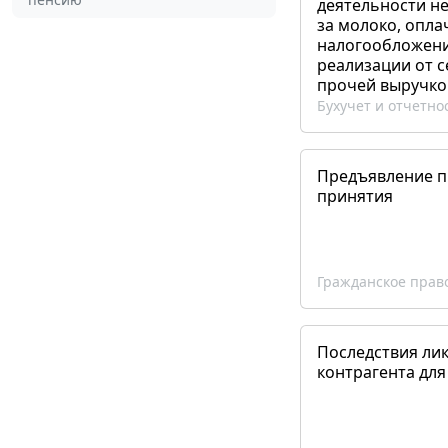
деятельности не
за молоко, опла
налогообложения
реализации от 
прочей выручко
Бухучет и отчетно
Предъявление пр
принятия
Гражданское прав
Последствия ли
контрагента для