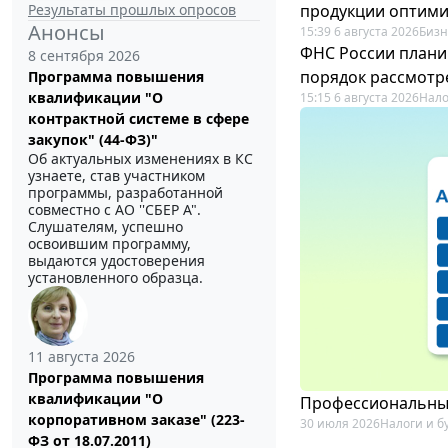
Результаты прошлых опросов
продукции оптим
Анонсы
15:39 6 августа 2026
Бизн
ФНС России плани
8 сентября 2026
порядок рассмотр
Программа повышения
квалификации "О
15:15 6 августа 2026
Нало
контрактной системе в сфере
закупок" (44-ФЗ)"
Об актуальных изменениях в КС
узнаете, став участником
программы, разработанной
совместно с АО ''СБЕР А".
Слушателям, успешно
освоившим программу,
выдаются удостоверения
установленного образца.
11 августа 2026
Программа повышения
квалификации "О
Профессиональный
корпоративном заказе" (223-
30 июля 2026
Налоги и б
ФЗ от 18.07.2011)