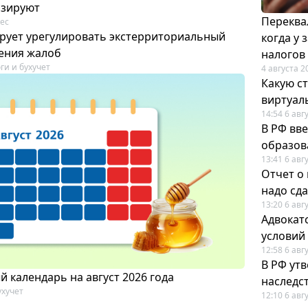
изируют
Переква
ес
рует урегулировать экстерриториальный
когда у
ения жалоб
налогов
ги и бухучет
4 августа 2
Какую с
виртуал
14:54 6 авг
В РФ вв
образов
13:41 6 авг
Отчет о
надо сда
13:20 6 авг
Адвокат
условий
12:58 6 авг
В РФ ут
 календарь на август 2026 года
наследс
ухучет
12:10 6 авг