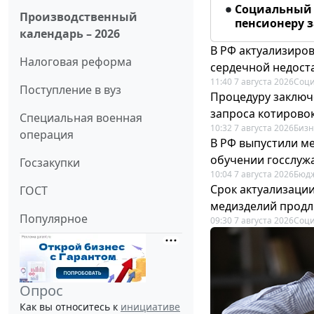
Социальный 
Производственный
пенсионеру з
календарь – 2026
В РФ актуализиро
Налоговая реформа
сердечной недост
11:40 7 августа 2026
Соци
Поступление в вуз
Процедуру заключ
запроса котирово
Специальная военная
10:32 7 августа 2026
Бизн
операция
В РФ выпустили ме
обучении госслуж
Госзакупки
10:04 7 августа 2026
Бюдж
Срок актуализаци
ГОСТ
медизделий прод
Популярное
09:30 7 августа 2026
Соци
Опрос
Как вы относитесь к
инициативе