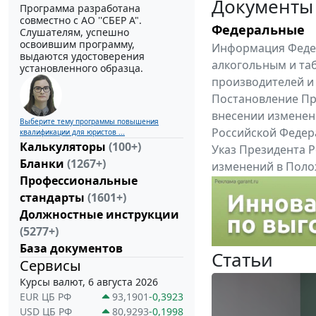
Документы
Программа разработана
совместно с АО ''СБЕР А".
Федеральные
Слушателям, успешно
освоившим программу,
Информация Федер
выдаются удостоверения
алкогольным и та
установленного образца.
производителей и
Постановление Пра
внесении изменен
Выберите тему программы повышения
Российской Федер
квалификации для юристов ...
Калькуляторы
(100+)
Указ Президента Р
Бланки
(1267+)
изменений в Поло
Профессиональные
службы, утвержден
стандарты
(1601+)
Все федеральные докум
Должностные инструкции
(5277+)
База документов
Статьи
Сервисы
Курсы валют, 6 августа 2026
EUR ЦБ РФ
93,1901
-0,3923
USD ЦБ РФ
80,9293
-0,1998