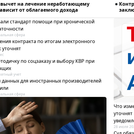
вычет на лечение неработающему
Конт
ависит от облагаемого дохода
заклю
вали стандарт помощи при хронической
аточности
альная сфера
ения контракта по итогам электронного
к уточнят
ес
тодичку по соцзаказу и выбору КВР при
ащих
етный учет
и данных для иностранных производителей
лили
альная сфера
Что изме
уточнят
уведомл
28 июля 20
Суд обя