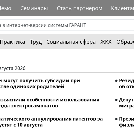
Демо
Семинары
Стать партнером
Клиента
Практика
Труд
Социальная сфера
ЖКХ
Образ
вгуста 2026
и могут получить субсидии при
Рези
стве одиноких родителей
об от
азъяснили особенности использования
Депу
енды электросамокатов
мигра
матического аннулирования патентов за
Прези
стят с 10 августа
физли