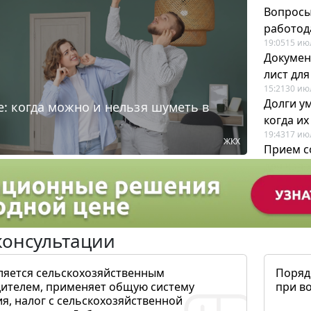
Вопросы
работода
19:05
15 ию
Докумен
лист дл
15:21
30 ию
Долги у
: когда можно и нельзя шуметь в
когда и
19:43
17 ию
ЖКХ
Прием с
для кадр
12:28
22 ию
консультации
ляется сельскохозяйственным
Поряд
ителем, применяет общую систему
при в
я, налог с сельскохозяйственной