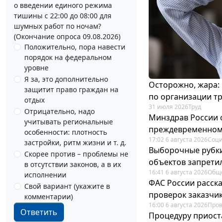
о введении единого режима
тишины с 22:00 до 08:00 для
шумных работ по ночам?
(Окончание опроса 09.08.2026)
Положительно, пора навести
порядок на федеральном
уровне
Я за, это дополнительно
Осторожно, жара:
защитит право граждан на
по организации т
отдых
31 июля 2026
Труд
Отрицательно, надо
Минздрав России 
учитывать региональные
преждевременном
особенности: плотность
17:02 6 августа 2026
Соци
застройки, ритм жизни и т. д.
Выборочные рубки
Скорее против – проблемы не
объектов запрети
в отсутствии законов, а в их
16:41 6 августа 2026
Общ
исполнении
ФАС России расск
Свой вариант (укажите в
проверок заказчик
комментарии)
16:00 6 августа 2026
Пров
Ответить
Процедуру приост