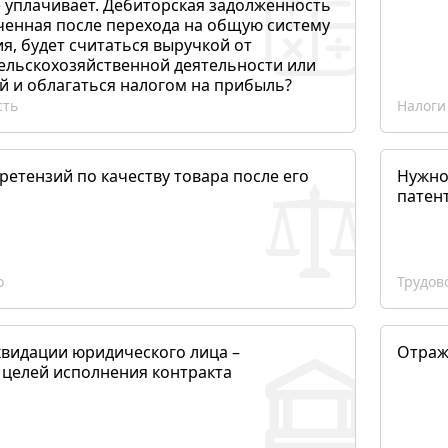
 уплачивает. Дебиторская задолженность
ченная после перехода на общую систему
, будет считаться выручкой от
сельскохозяйственной деятельности или
й и облагаться налогом на прибыль?
сть
Налоги
етензий по качеству товара после его
Нужно
патен
о
Трудов
квидации юридического лица –
Отраж
 целей исполнения контракта