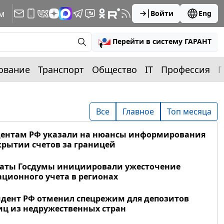
м
Войти
Eng
Перейти в систему ГАРАНТ
ование
Транспорт
Общество
IT
Профессия
П
Все
Главное
Топ месяца
дентам РФ указали на нюансы информирования
крытии счетов за границей
таты Госдумы инициировали ужесточение
ционного учета в регионах
дент РФ отменил спецрежим для депозитов
ц из недружественных стран