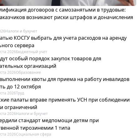
лификация договоров с самозанятыми в трудовые:
 заказчиков возникают риски штрафов и доначисления
026
Налоги и бухучет
татью КОСГУ выбрать для учета расходов на аренду
ьного сервера
уста 2026
Бюджетный учет
едут особый порядок закупок товаров для
ательных организаций
уста 2026
Образование
 выполнении квоты для приема на работу инвалидов
ть до 12 октября
уста 2026
Труд
ские палаты вправе применять УСН при соблюдении
 и ограничений
уста 2026
Налоги и бухучет
вердили стандарт медпомощи детям при
твенной тирозинемии 1 типа
уста 2026
Социальная сфера