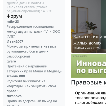
Другие даты и валюты
Ключевая ставка (ставка
рефинансирования) 14.00%
Форум
milo-23
Распределение госпошлины
между двумя истцами ФЛ и ООО
Закон о тишине
(АПК)
Иван2007
жилых домах
Можно ли применить навыки
19:40
24 июля 2026
рукопашного боя в целях
самообороны?
qvaro
Претензия о нарушении
авторских прав Маша и Медведь
Жанна_088
Правовые 
Родители выживают из
квартиры. Как защитить свои
права?
Организация яв
turanova
товаропроизвод
Право на досрочный выход на
налогообложени
пенсию