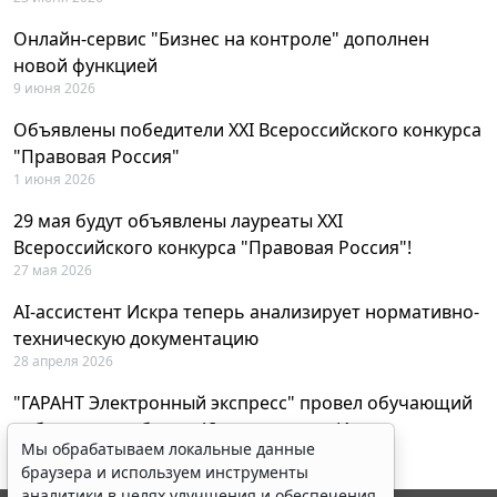
Онлайн-сервис "Бизнес на контроле" дополнен
новой функцией
9 июня 2026
Объявлены победители XXI Всероссийского конкурса
"Правовая Россия"
1 июня 2026
29 мая будут объявлены лауреаты XXI
Всероссийского конкурса "Правовая Россия"!
27 мая 2026
AI-ассистент Искра теперь анализирует нормативно-
техническую документацию
28 апреля 2026
"ГАРАНТ Электронный экспресс" провел обучающий
вебинар по работе с AI-ассистентом Искра
Мы обрабатываем локальные данные
23 апреля 2026
браузера и используем инструменты
аналитики в целях улучшения и обеспечения