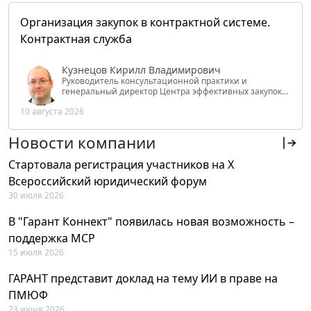
Организация закупок в контрактной системе.
Контрактная служба
Кузнецов Кирилл Владимирович
Руководитель консультационной практики и
генеральный директор Центра эффективных закупок
Tendery.ru, ведущий эксперт РАНХиГС при Президенте
10 августа 2026
РФ
Новости компании
Стартовала регистрация участников на X
Всероссийский юридический форум
30 июля 2026
В "Гарант Коннект" появилась новая возможность –
поддержка MCP
15 июля 2026
ГАРАНТ представит доклад на тему ИИ в праве на
ПМЮФ
23 июня 2026