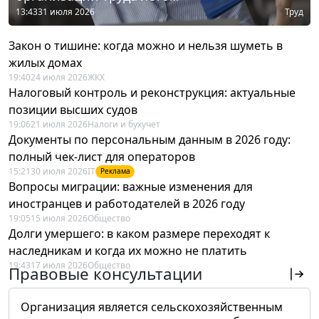
13:43
31 июля 2026
Труд
Закон о тишине: когда можно и нельзя шуметь в
жилых домах
19:40
24 июля 2026
ЖКХ
Налоговый контроль и реконструкция: актуальные
позиции высших судов
19:06
21 июля 2026
Налоги и бухучет
Документы по персональным данным в 2026 году:
полный чек-лист для операторов
15:21
30 июля 2026
IT
Реклама
Вопросы миграции: важные изменения для
иностранцев и работодателей в 2026 году
19:05
15 июля 2026
Общество
Долги умершего: в каком размере переходят к
наследникам и когда их можно не платить
19:43
17 июля 2026
Общество
Правовые консультации
Организация является сельскохозяйственным