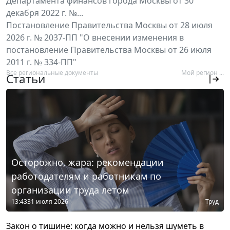
Департамента финансов города Москвы от 30
декабря 2022 г. №...
Постановление Правительства Москвы от 28 июля
2026 г. № 2037-ПП "О внесении изменения в
постановление Правительства Москвы от 26 июля
2011 г. № 334-ПП"
Все региональные документы
Мой регион ...
Статьи
Осторожно, жара: рекомендации
работодателям и работникам по
организации труда летом
13:43
31 июля 2026
Труд
Закон о тишине: когда можно и нельзя шуметь в