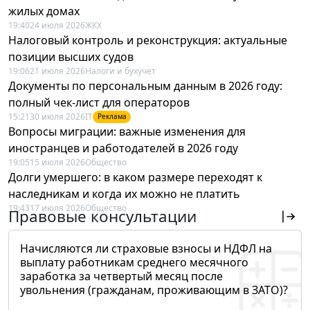
жилых домах
19:40
24 июля 2026
ЖКХ
Налоговый контроль и реконструкция: актуальные
позиции высших судов
19:06
21 июля 2026
Налоги и бухучет
Документы по персональным данным в 2026 году:
полный чек-лист для операторов
15:21
30 июля 2026
IT
Реклама
Вопросы миграции: важные изменения для
иностранцев и работодателей в 2026 году
19:05
15 июля 2026
Общество
Долги умершего: в каком размере переходят к
наследникам и когда их можно не платить
19:43
17 июля 2026
Общество
Правовые консультации
Начисляются ли страховые взносы и НДФЛ на
выплату работникам среднего месячного
заработка за четвертый месяц после
увольнения (гражданам, проживающим в ЗАТО)?