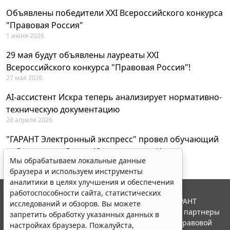
Объявлены победители XXI Всероссийского конкурса
"Правовая Россия"
1 июня 2026
29 мая будут объявлены лауреаты XXI
Всероссийского конкурса "Правовая Россия"!
27 мая 2026
AI-ассистент Искра теперь анализирует нормативно-
техническую документацию
28 апреля 2026
"ГАРАНТ Электронный экспресс" провел обучающий
вебинар по работе с AI-ассистентом Искра
Мы обрабатываем локальные данные
23 апреля 2026
браузера и используем инструменты
аналитики в целях улучшения и обеспечения
работоспособности сайта, статистических
© ООО "НПП "ГАРАНТ-СЕРВИС", 2026. Система ГАРАНТ
исследований и обзоров. Вы можете
выпускается с 1990 года. Компания "Гарант" и ее партнеры
запретить обработку указанных данных в
являются участниками Российской ассоциации правовой
настройках браузера. Пожалуйста,