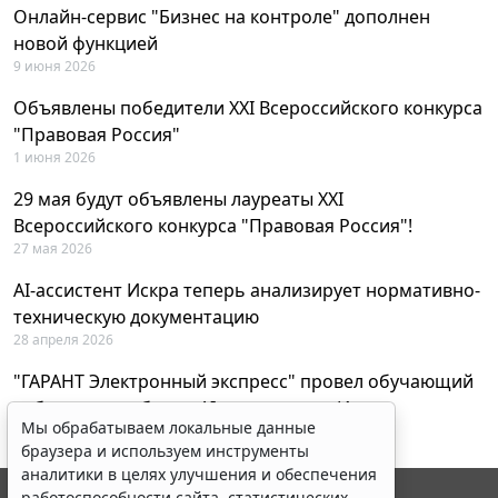
Онлайн-сервис "Бизнес на контроле" дополнен
новой функцией
9 июня 2026
Объявлены победители XXI Всероссийского конкурса
"Правовая Россия"
1 июня 2026
29 мая будут объявлены лауреаты XXI
Всероссийского конкурса "Правовая Россия"!
27 мая 2026
AI-ассистент Искра теперь анализирует нормативно-
техническую документацию
28 апреля 2026
"ГАРАНТ Электронный экспресс" провел обучающий
вебинар по работе с AI-ассистентом Искра
Мы обрабатываем локальные данные
23 апреля 2026
браузера и используем инструменты
аналитики в целях улучшения и обеспечения
работоспособности сайта, статистических