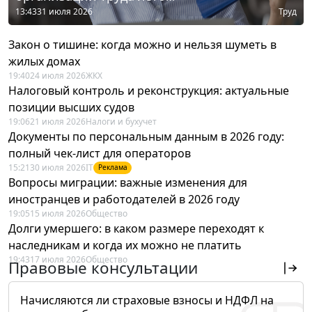
13:43
31 июля 2026
Труд
Закон о тишине: когда можно и нельзя шуметь в
жилых домах
19:40
24 июля 2026
ЖКХ
Налоговый контроль и реконструкция: актуальные
позиции высших судов
19:06
21 июля 2026
Налоги и бухучет
Документы по персональным данным в 2026 году:
полный чек-лист для операторов
15:21
30 июля 2026
IT
Реклама
Вопросы миграции: важные изменения для
иностранцев и работодателей в 2026 году
19:05
15 июля 2026
Общество
Долги умершего: в каком размере переходят к
наследникам и когда их можно не платить
19:43
17 июля 2026
Общество
Правовые консультации
Начисляются ли страховые взносы и НДФЛ на