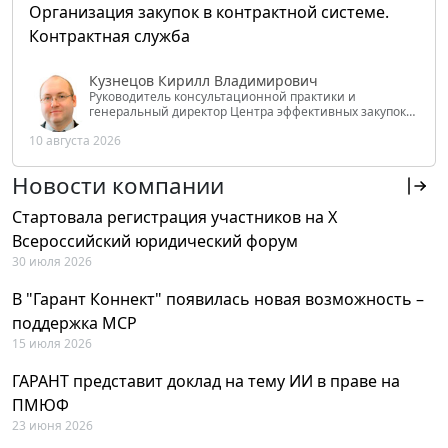
Организация закупок в контрактной системе.
Контрактная служба
Кузнецов Кирилл Владимирович
Руководитель консультационной практики и
генеральный директор Центра эффективных закупок
Tendery.ru, ведущий эксперт РАНХиГС при Президенте
10 августа 2026
РФ
Новости компании
Стартовала регистрация участников на X
Всероссийский юридический форум
30 июля 2026
В "Гарант Коннект" появилась новая возможность –
поддержка MCP
15 июля 2026
ГАРАНТ представит доклад на тему ИИ в праве на
ПМЮФ
23 июня 2026