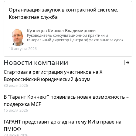
Организация закупок в контрактной системе.
Контрактная служба
Кузнецов Кирилл Владимирович
Руководитель консультационной практики и
генеральный директор Центра эффективных закупок
Tendery.ru, ведущий эксперт РАНХиГС при Президенте
10 августа 2026
РФ
Новости компании
Стартовала регистрация участников на X
Всероссийский юридический форум
30 июля 2026
В "Гарант Коннект" появилась новая возможность –
поддержка MCP
15 июля 2026
ГАРАНТ представит доклад на тему ИИ в праве на
ПМЮФ
23 июня 2026