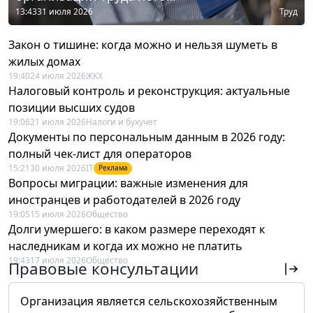
13:43
31 июля 2026
Труд
Закон о тишине: когда можно и нельзя шуметь в
жилых домах
19:40
24 июля 2026
ЖКХ
Налоговый контроль и реконструкция: актуальные
позиции высших судов
19:06
21 июля 2026
Налоги и бухучет
Документы по персональным данным в 2026 году:
полный чек-лист для операторов
15:21
30 июля 2026
IT
Реклама
Вопросы миграции: важные изменения для
иностранцев и работодателей в 2026 году
19:05
15 июля 2026
Общество
Долги умершего: в каком размере переходят к
наследникам и когда их можно не платить
19:43
17 июля 2026
Общество
Правовые консультации
Организация является сельскохозяйственным