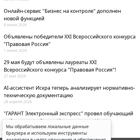
Онлайн-сервис "Бизнес на контроле" дополнен
новой функцией
9 июня 2026
Объявлены победители XXI Всероссийского конкурса
"Правовая Россия"
1 июня 2026
29 мая будут объявлены лауреаты XXI
Всероссийского конкурса "Правовая Россия"!
27 мая 2026
AI-ассистент Искра теперь анализирует нормативно-
техническую документацию
28 апреля 2026
"ГАРАНТ Электронный экспресс" провел обучающий
вебинар по работе с AI-ассистентом Искра
Мы обрабатываем локальные данные
23 апреля 2026
браузера и используем инструменты
аналитики в целях улучшения и обеспечения