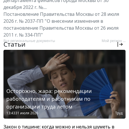
Департамента финансов города Москвы от 30
декабря 2022 г. №...
Постановление Правительства Москвы от 28 июля
2026 г. № 2037-ПП "О внесении изменения в
постановление Правительства Москвы от 26 июля
2011 г. № 334-ПП"
Все региональные документы
Мой регион ...
Статьи
Осторожно, жара: рекомендации
работодателям и работникам по
организации труда летом
13:43
31 июля 2026
Труд
Закон о тишине: когда можно и нельзя шуметь в