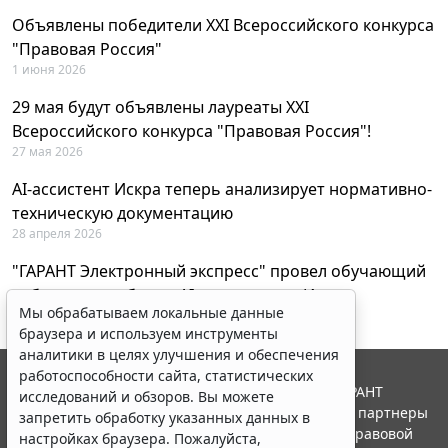
Объявлены победители XXI Всероссийского конкурса
"Правовая Россия"
1 июня 2026
29 мая будут объявлены лауреаты XXI
Всероссийского конкурса "Правовая Россия"!
27 мая 2026
AI-ассистент Искра теперь анализирует нормативно-
техническую документацию
28 апреля 2026
"ГАРАНТ Электронный экспресс" провел обучающий
вебинар по работе с AI-ассистентом Искра
Мы обрабатываем локальные данные
23 апреля 2026
браузера и используем инструменты
аналитики в целях улучшения и обеспечения
работоспособности сайта, статистических
© ООО "НПП "ГАРАНТ-СЕРВИС", 2026. Система ГАРАНТ
исследований и обзоров. Вы можете
выпускается с 1990 года. Компания "Гарант" и ее партнеры
запретить обработку указанных данных в
являются участниками Российской ассоциации правовой
настройках браузера. Пожалуйста,