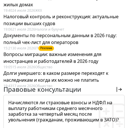
жилых домах
19:40
24 июля 2026
ЖКХ
Налоговый контроль и реконструкция: актуальные
позиции высших судов
19:06
21 июля 2026
Налоги и бухучет
Документы по персональным данным в 2026 году:
полный чек-лист для операторов
15:21
30 июля 2026
IT
Реклама
Вопросы миграции: важные изменения для
иностранцев и работодателей в 2026 году
19:05
15 июля 2026
Общество
Долги умершего: в каком размере переходят к
наследникам и когда их можно не платить
19:43
17 июля 2026
Общество
Правовые консультации
Начисляются ли страховые взносы и НДФЛ на
выплату работникам среднего месячного
заработка за четвертый месяц после
увольнения (гражданам, проживающим в ЗАТО)?