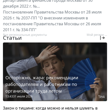
Департамента финансов города Москвы от 30
декабря 2022 г. №...
Постановление Правительства Москвы от 28 июля
2026 г. № 2037-ПП "О внесении изменения в
постановление Правительства Москвы от 26 июля
2011 г. № 334-ПП"
Все региональные документы
Мой регион ...
Статьи
Осторожно, жара: рекомендации
работодателям и работникам по
организации труда летом
13:43
31 июля 2026
Труд
Закон о тишине: когда можно и нельзя шуметь в