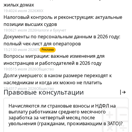
жилых домах
19:40
24 июля 2026
ЖКХ
Налоговый контроль и реконструкция: актуальные
позиции высших судов
19:06
21 июля 2026
Налоги и бухучет
Документы по персональным данным в 2026 году:
полный чек-лист для операторов
15:21
30 июля 2026
IT
Реклама
Вопросы миграции: важные изменения для
иностранцев и работодателей в 2026 году
19:05
15 июля 2026
Общество
Долги умершего: в каком размере переходят к
наследникам и когда их можно не платить
19:43
17 июля 2026
Общество
Правовые консультации
Начисляются ли страховые взносы и НДФЛ на
выплату работникам среднего месячного
заработка за четвертый месяц после
увольнения (гражданам, проживающим в ЗАТО)?