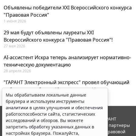
Объявлены победители XXI Всероссийского конкурса
"Правовая Россия"
1 июня 2026
29 мая будут объявлены лауреаты XXI
Всероссийского конкурса "Правовая Россия"!
27 мая 2026
AI-ассистент Искра теперь анализирует нормативно-
техническую документацию
28 апреля 2026
"ГАРАНТ Электронный экспресс" провел обучающий
вебинар по работе с AI-ассистентом Искра
Мы обрабатываем локальные данные
23 апреля 2026
браузера и используем инструменты
аналитики в целях улучшения и обеспечения
работоспособности сайта, статистических
© ООО "НПП "ГАРАНТ-СЕРВИС", 2026. Система ГАРАНТ
исследований и обзоров. Вы можете
выпускается с 1990 года. Компания "Гарант" и ее партнеры
запретить обработку указанных данных в
являются участниками Российской ассоциации правовой
настройках браузера. Пожалуйста,