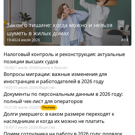
Закон о тишине: когда можно и нельзя
шуметь в жилых домах
19:40
24 июля 2026
ЖКХ
Налоговый контроль и реконструкция: актуальные
позиции высших судов
19:06
21 июля 2026
Налоги и бухучет
Вопросы миграции: важные изменения для
иностранцев и работодателей в 2026 году
19:05
15 июля 2026
Общество
Документы по персональным данным в 2026 году:
полный чек-лист для операторов
15:21
30 июля 2026
IT
Реклама
Долги умершего: в каком размере переходят к
наследникам и когда их можно не платить
19:43
17 июля 2026
Общество
Прием сотрудника на работу в 2026 году: порядок