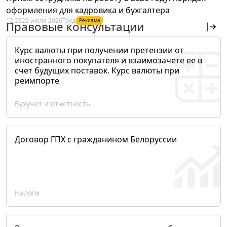
оформления для кадровика и бухгалтера
12:28
22 июля 2026
Труд
Реклама
Правовые консультации
Курс валюты при получении претензии от
иностранного покупателя и взаимозачете ее в
счет будущих поставок. Курс валюты при
реимпорте
Бухучет и отчетность
Договор ГПХ с гражданином Белоруссии
Налоги