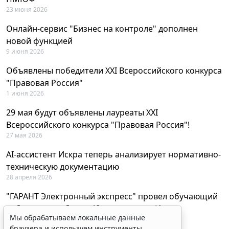
23 июня 2026
Онлайн-сервис "Бизнес на контроле" дополнен
новой функцией
9 июня 2026
Объявлены победители XXI Всероссийского конкурса
"Правовая Россия"
1 июня 2026
29 мая будут объявлены лауреаты XXI
Всероссийского конкурса "Правовая Россия"!
27 мая 2026
AI-ассистент Искра теперь анализирует нормативно-
техническую документацию
28 апреля 2026
"ГАРАНТ Электронный экспресс" провел обучающий
вебинар по работе с AI-ассистентом Искра
Мы обрабатываем локальные данные
23 апреля 2026
браузера и используем инструменты