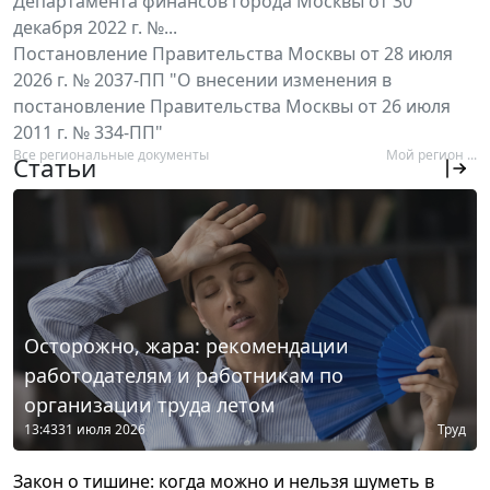
Департамента финансов города Москвы от 30
декабря 2022 г. №...
Постановление Правительства Москвы от 28 июля
2026 г. № 2037-ПП "О внесении изменения в
постановление Правительства Москвы от 26 июля
2011 г. № 334-ПП"
Все региональные документы
Мой регион ...
Статьи
Осторожно, жара: рекомендации
работодателям и работникам по
организации труда летом
13:43
31 июля 2026
Труд
Закон о тишине: когда можно и нельзя шуметь в