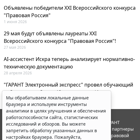
Объявлены победители XXI Всероссийского конкурса
"Правовая Россия"
1 июня 2026
29 мая будут объявлены лауреаты XXI
Всероссийского конкурса "Правовая Россия"!
27 мая 2026
AI-ассистент Искра теперь анализирует нормативно-
техническую документацию
28 апреля 2026
"ГАРАНТ Электронный экспресс" провел обучающий
вебинар по работе с AI-ассистентом Искра
Мы обрабатываем локальные данные
23 апреля 2026
браузера и используем инструменты
аналитики в целях улучшения и обеспечения
работоспособности сайта, статистических
© ООО "НПП "ГАРАНТ-СЕРВИС", 2026. Система ГАРАНТ
исследований и обзоров. Вы можете
выпускается с 1990 года. Компания "Гарант" и ее партнеры
запретить обработку указанных данных в
являются участниками Российской ассоциации правовой
настройках браузера. Пожалуйста,