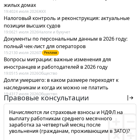
жилых домах
19:40
24 июля 2026
ЖКХ
Налоговый контроль и реконструкция: актуальные
позиции высших судов
19:06
21 июля 2026
Налоги и бухучет
Документы по персональным данным в 2026 году:
полный чек-лист для операторов
15:21
30 июля 2026
IT
Реклама
Вопросы миграции: важные изменения для
иностранцев и работодателей в 2026 году
19:05
15 июля 2026
Общество
Долги умершего: в каком размере переходят к
наследникам и когда их можно не платить
19:43
17 июля 2026
Общество
Правовые консультации
Начисляются ли страховые взносы и НДФЛ на
выплату работникам среднего месячного
заработка за четвертый месяц после
увольнения (гражданам, проживающим в ЗАТО)?