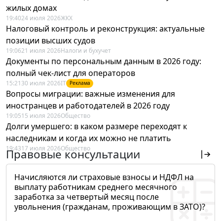
жилых домах
19:40
24 июля 2026
ЖКХ
Налоговый контроль и реконструкция: актуальные
позиции высших судов
19:06
21 июля 2026
Налоги и бухучет
Документы по персональным данным в 2026 году:
полный чек-лист для операторов
15:21
30 июля 2026
IT
Реклама
Вопросы миграции: важные изменения для
иностранцев и работодателей в 2026 году
19:05
15 июля 2026
Общество
Долги умершего: в каком размере переходят к
наследникам и когда их можно не платить
19:43
17 июля 2026
Общество
Правовые консультации
Начисляются ли страховые взносы и НДФЛ на
выплату работникам среднего месячного
заработка за четвертый месяц после
увольнения (гражданам, проживающим в ЗАТО)?