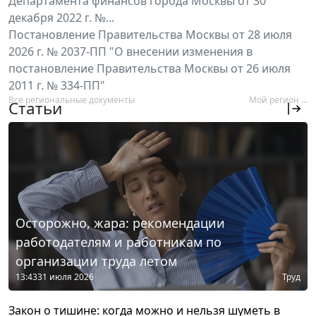
Департамента финансов города Москвы от 30
декабря 2022 г. №...
Постановление Правительства Москвы от 28 июля
2026 г. № 2037-ПП "О внесении изменения в
постановление Правительства Москвы от 26 июля
2011 г. № 334-ПП"
Все региональные документы
Мой регион ...
Статьи
Осторожно, жара: рекомендации
работодателям и работникам по
организации труда летом
13:43
31 июля 2026
Труд
Закон о тишине: когда можно и нельзя шуметь в