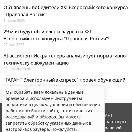
Объявлены победители XXI Всероссийского конкурса
"Правовая Россия"
1 июня 2026
29 мая будут объявлены лауреаты XXI
Всероссийского конкурса "Правовая Россия"!
27 мая 2026
AI-ассистент Искра теперь анализирует нормативно-
техническую документацию
28 апреля 2026
"ГАРАНТ Электронный экспресс" провел обучающий
вебинар по работе с AI-ассистентом Искра
Мы обрабатываем локальные данные
23 апреля 2026
браузера и используем инструменты
аналитики в целях улучшения и обеспечения
работоспособности сайта, статистических
© ООО "НПП "ГАРАНТ-СЕРВИС", 2026. Система ГАРАНТ
исследований и обзоров. Вы можете
выпускается с 1990 года. Компания "Гарант" и ее партнеры
запретить обработку указанных данных в
являются участниками Российской ассоциации правовой
настройках браузера. Пожалуйста,