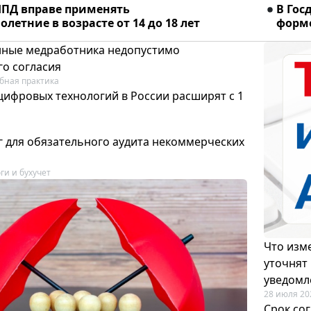
ПД вправе применять
В Гос
летние в возрасте от 14 до 18 лет
форме
ные медработника недопустимо
го согласия
бная практика
цифровых технологий в России расширят с 1
 для обязательного аудита некоммерческих
ги и бухучет
Что изме
уточнят
уведомл
28 июля 20
Срок со