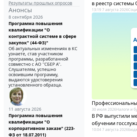
Результаты прошлых опросов
в реестр системы
Анонсы
13:19 7 августа 2026
Соци
8 сентября 2026
Программа повышения
квалификации "О
контрактной системе в сфере
закупок" (44-ФЗ)"
Об актуальных изменениях в КС
узнаете, став участником
программы, разработанной
совместно с АО ''СБЕР А".
Слушателям, успешно
освоившим программу,
выдаются удостоверения
установленного образца.
Профессиональный
11 августа 2026
30 июля 2026
Налоги и б
В РФ выпустили ме
Программа повышения
квалификации "О
обучении госслуж
корпоративном заказе" (223-
10:04 7 августа 2026
Бюдж
ФЗ от 18.07.2011)