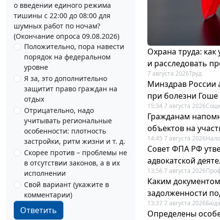
о введении единого режима
тишины с 22:00 до 08:00 для
шумных работ по ночам?
(Окончание опроса 09.08.2026)
Положительно, пора навести
Охрана труда: как
порядок на федеральном
и расследовать п
уровне
7 августа 2026
Труд
Я за, это дополнительно
Минздрав России 
защитит право граждан на
при болезни Гоше
отдых
15:34 7 августа 2026
Соци
Отрицательно, надо
Гражданам напомн
учитывать региональные
объектов на учас
особенности: плотность
14:45 7 августа 2026
Нало
застройки, ритм жизни и т. д.
Совет ФПА РФ утв
Скорее против – проблемы не
адвокатской деят
в отсутствии законов, а в их
13:56 7 августа 2026
Про
исполнении
Каким документо
Свой вариант (укажите в
задолженности по
комментарии)
13:37 7 августа 2026
Бюдж
Ответить
Определены особе