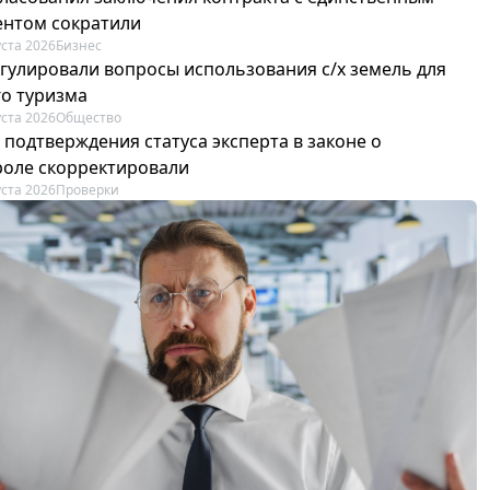
ентом сократили
уста 2026
Бизнес
егулировали вопросы использования с/х земель для
го туризма
уста 2026
Общество
 подтверждения статуса эксперта в законе о
роле скорректировали
уста 2026
Проверки