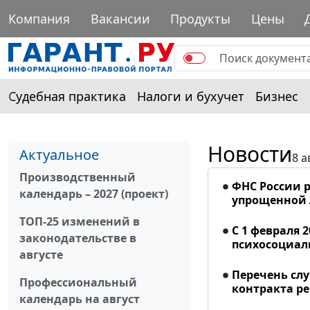
Компания
Вакансии
Продукты
Цены
Судебная практика
Налоги и бухучет
Бизнес
Новости
Актуальное
8 а
Производственный
ФНС России р
календарь – 2027 (проект)
упрощенной
ТОП-25 изменений в
С 1 февраля 
законодательстве в
психосоциал
августе
Перечень сл
Профессиональный
контракта р
календарь на август