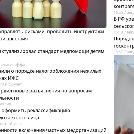
контраг
16:55 7 авг
В РФ ур
сельско
 управлять рисками, проводить инструктажи
16:18 7 авг
роисшествия
Порядок
госконт
актуализировал стандарт медпомощи детям
15:57 7 авг
альная сфера
или о порядке налогообложения нежилых
тках ИЖС
ги и бухучет
ердил новые разъяснения по вопросам
ельности
фессия
м оформить реклассификацию
дотчетного лица
етный учет
нности включения частных медорганизаций