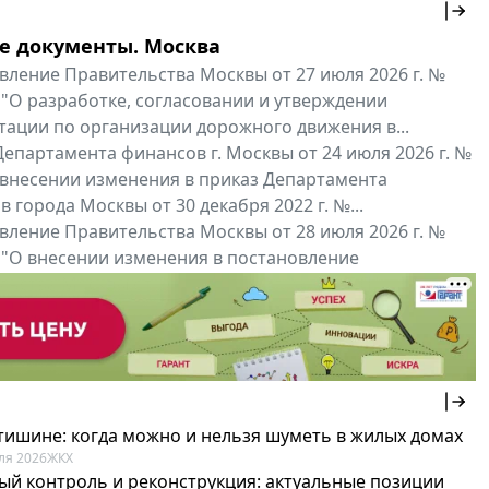
е документы. Москва
вление Правительства Москвы от 27 июля 2026 г. №
 "О разработке, согласовании и утверждении
тации по организации дорожного движения в...
епартамента финансов г. Москвы от 24 июля 2026 г. №
 внесении изменения в приказ Департамента
 города Москвы от 30 декабря 2022 г. №...
вление Правительства Москвы от 28 июля 2026 г. №
 "О внесении изменения в постановление
ьства Москвы от 26 июля 2011 г. № 334-ПП"
нальные документы
Мой регион ...
 тишине: когда можно и нельзя шуметь в жилых домах
ля 2026
ЖКХ
ый контроль и реконструкция: актуальные позиции