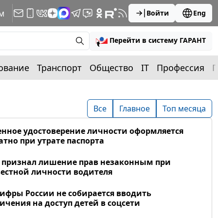
м
Войти
Eng
Перейти в систему ГАРАНТ
ование
Транспорт
Общество
IT
Профессия
П
Все
Главное
Топ месяца
нное удостоверение личности оформляется
атно при утрате паспорта
 признал лишение прав незаконным при
естной личности водителя
фры России не собирается вводить
ичения на доступ детей в соцсети