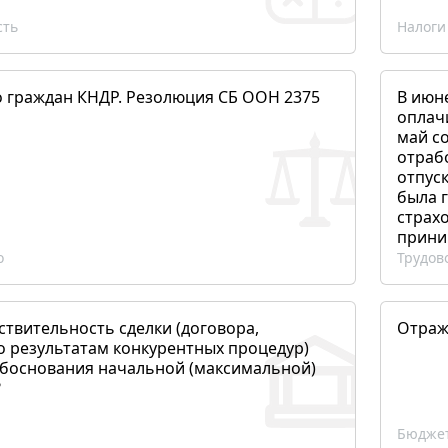
сть
Налоги
о граждан КНДР. Резолюция СБ ООН 2375
В июн
оплач
май со
отраб
отпуск
была 
страхо
прини
о
Трудов
ствительность сделки (договора,
Отраж
о результатам конкурентных процедур)
боснования начальной (максимальной)
?
Бюджет