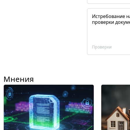
Истребование н
проверки докум
Проверки
Мнения