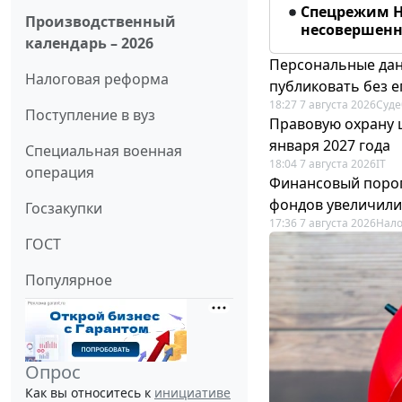
Спецрежим Н
Производственный
несовершенно
календарь – 2026
Персональные дан
Налоговая реформа
публиковать без е
18:27 7 августа 2026
Суде
Поступление в вуз
Правовую охрану 
января 2027 года
Специальная военная
18:04 7 августа 2026
IT
операция
Финансовый порог
фондов увеличили
Госзакупки
17:36 7 августа 2026
Нало
ГОСТ
Популярное
Опрос
Как вы относитесь к
инициативе