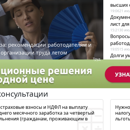
высших 
19:06
21 ию
Докумен
лист дл
15:21
30 ию
Вопросы
работода
ра: рекомендации работодателям и
19:05
15 ию
 организации труда летом
Долги у
Труд
когда и
19:43
17 ию
консультации
 страховые взносы и НДФЛ на выплату
Нужно
днего месячного заработка за четвертый
налогу
ольнения (гражданам, проживающим в
льготы