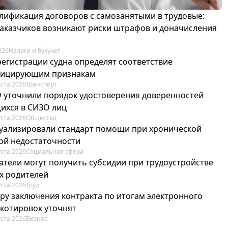
лификация договоров с самозанятыми в трудовые:
 заказчиков возникают риски штрафов и доначисления
026
Налоги и бухучет
регистрации судна определят соответствие
фицирующим признакам
уста 2026
Транспорт
Ф уточнили порядок удостоверения доверенностей
ихся в СИЗО лиц
уста 2026
Общество
туализировали стандарт помощи при хронической
ой недостаточности
уста 2026
Социальная сфера
атели могут получить субсидии при трудоустройстве
х родителей
уста 2026
Труд
ру заключения контракта по итогам электронного
 котировок уточнят
уста 2026
Бизнес