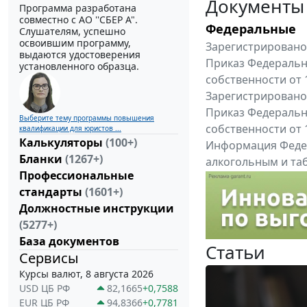
Документы
Программа разработана
совместно с АО ''СБЕР А".
Федеральные
Слушателям, успешно
освоившим программу,
Зарегистрировано 
выдаются удостоверения
Приказ Федеральн
установленного образца.
собственности от 
Зарегистрировано 
Приказ Федеральн
Выберите тему программы повышения
собственности от 
квалификации для юристов ...
Калькуляторы
(100+)
Информация Федер
Бланки
(1267+)
алкогольным и таб
Профессиональные
"Вниманию произв
стандарты
(1601+)
Все федеральные докум
Должностные инструкции
(5277+)
База документов
Статьи
Сервисы
Курсы валют, 8 августа 2026
USD ЦБ РФ
82,1665
+0,7588
EUR ЦБ РФ
94,8366
+0,7781