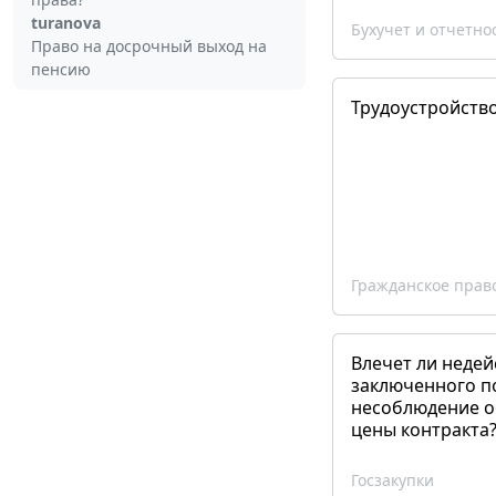
turanova
Бухучет и отчетно
Право на досрочный выход на
пенсию
Трудоустройств
Гражданское прав
Влечет ли недей
заключенного п
несоблюдение о
цены контракта
Госзакупки