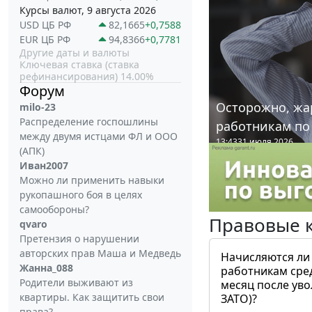
Курсы валют, 9 августа 2026
USD ЦБ РФ
82,1665
+0,7588
EUR ЦБ РФ
94,8366
+0,7781
Другие даты и валюты
Ключевая ставка (ставка
рефинансирования) 14.00%
Форум
Осторожно, жа
milo-23
Распределение госпошлины
работникам по
между двумя истцами ФЛ и ООО
13:43
31 июля 2026
(АПК)
Иван2007
Можно ли применить навыки
рукопашного боя в целях
самообороны?
Правовые 
qvaro
Претензия о нарушении
авторских прав Маша и Медведь
Начисляются ли
Жанна_088
работникам сре
Родители выживают из
месяц после ув
квартиры. Как защитить свои
ЗАТО)?
права?