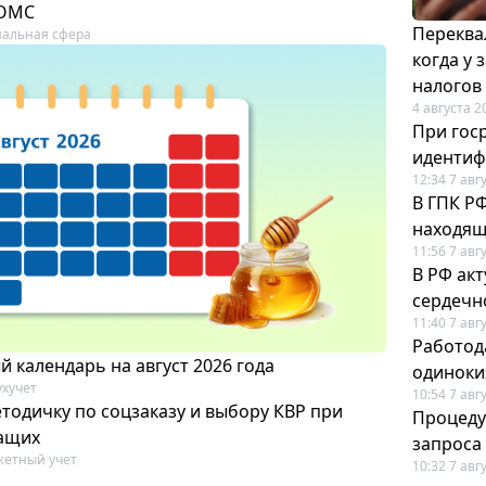
 ОМС
Переква
альная сфера
когда у
налогов
4 августа 2
При гос
иденти
12:34 7 авг
В ГПК Р
находящ
11:56 7 авг
В РФ ак
сердечн
11:40 7 авг
Работод
 календарь на август 2026 года
одиноки
ухучет
10:54 7 авг
тодичку по соцзаказу и выбору КВР при
Процеду
ащих
запроса
етный учет
10:32 7 авг