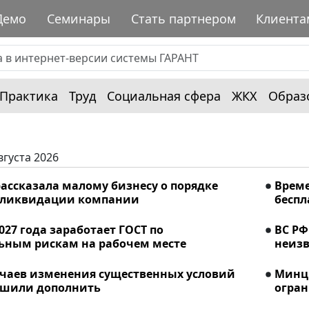
Демо
Семинары
Стать партнером
Клиента
Практика
Труд
Социальная сфера
ЖКХ
Образ
вгуста 2026
ассказала малому бизнесу о порядке
Време
 ликвидации компании
беспл
2027 года заработает ГОСТ по
ВС РФ
ьным рискам на рабочем месте
неизв
учаев изменения существенных условий
Минци
ешили дополнить
огран