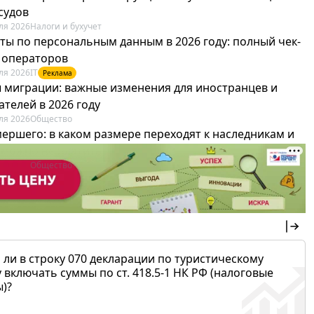
судов
ля 2026
Налоги и бухучет
ты по персональным данным в 2026 году: полный чек-
я операторов
ля 2026
IT
Реклама
 миграции: важные изменения для иностранцев и
телей в 2026 году
ля 2026
Общество
мершего: в каком размере переходят к наследникам и
х можно не платить
ля 2026
Общество
 ли в строку 070 декларации по туристическому
 включать суммы по ст. 418.5-1 НК РФ (налоговые
)?