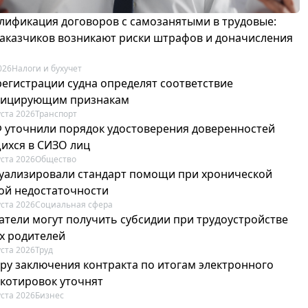
лификация договоров с самозанятыми в трудовые:
 заказчиков возникают риски штрафов и доначисления
026
Налоги и бухучет
регистрации судна определят соответствие
фицирующим признакам
уста 2026
Транспорт
Ф уточнили порядок удостоверения доверенностей
ихся в СИЗО лиц
уста 2026
Общество
туализировали стандарт помощи при хронической
ой недостаточности
уста 2026
Социальная сфера
атели могут получить субсидии при трудоустройстве
х родителей
уста 2026
Труд
ру заключения контракта по итогам электронного
 котировок уточнят
уста 2026
Бизнес