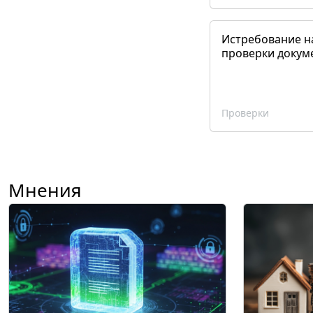
Истребование н
проверки докум
Проверки
Мнения