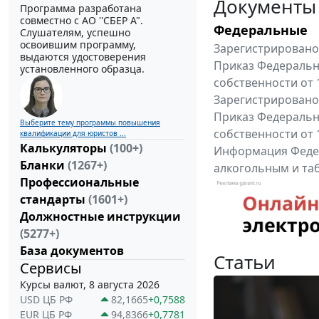
Документы
Программа разработана
совместно с АО ''СБЕР А".
Федеральные
Слушателям, успешно
освоившим программу,
Зарегистрировано 
выдаются удостоверения
Приказ Федеральн
установленного образца.
собственности от 
Зарегистрировано 
Приказ Федеральн
Выберите тему программы повышения
собственности от 
квалификации для юристов ...
Калькуляторы
(100+)
Информация Федер
Бланки
(1267+)
алкогольным и таб
Профессиональные
"Вниманию произв
стандарты
(1601+)
Все федеральные докум
Должностные инструкции
(5277+)
База документов
Статьи
Сервисы
Курсы валют, 8 августа 2026
USD ЦБ РФ
82,1665
+0,7588
EUR ЦБ РФ
94,8366
+0,7781