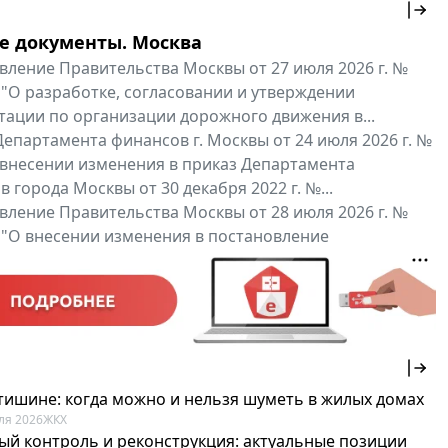
е документы. Москва
вление Правительства Москвы от 27 июля 2026 г. №
 "О разработке, согласовании и утверждении
тации по организации дорожного движения в...
епартамента финансов г. Москвы от 24 июля 2026 г. №
 внесении изменения в приказ Департамента
 города Москвы от 30 декабря 2022 г. №...
вление Правительства Москвы от 28 июля 2026 г. №
 "О внесении изменения в постановление
ьства Москвы от 26 июля 2011 г. № 334-ПП"
нальные документы
Мой регион ...
 тишине: когда можно и нельзя шуметь в жилых домах
ля 2026
ЖКХ
ый контроль и реконструкция: актуальные позиции