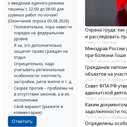
о введении единого режима
тишины с 22:00 до 08:00 для
шумных работ по ночам?
(Окончание опроса 09.08.2026)
Положительно, пора навести
Охрана труда: как
порядок на федеральном
и расследовать п
уровне
7 августа 2026
Труд
Я за, это дополнительно
Минздрав России 
защитит право граждан на
при болезни Гоше
отдых
15:34 7 августа 2026
Соци
Отрицательно, надо
Гражданам напомн
учитывать региональные
объектов на учас
особенности: плотность
14:45 7 августа 2026
Нало
застройки, ритм жизни и т. д.
Совет ФПА РФ утв
Скорее против – проблемы не
адвокатской деят
в отсутствии законов, а в их
13:56 7 августа 2026
Про
исполнении
Каким документо
Свой вариант (укажите в
задолженности по
комментарии)
13:37 7 августа 2026
Бюдж
Ответить
Определены особе