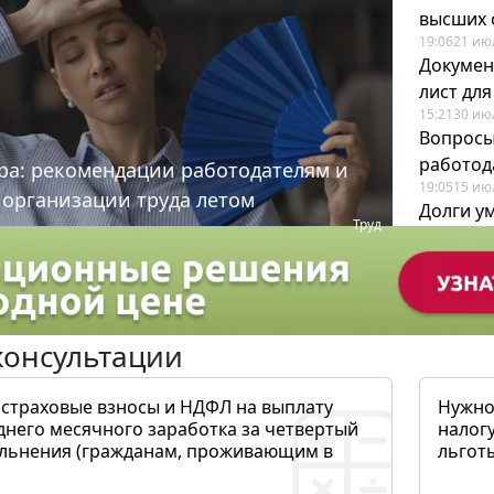
высших 
19:06
21 ию
Докумен
лист дл
15:21
30 ию
Вопросы
работода
ра: рекомендации работодателям и
19:05
15 ию
 организации труда летом
Долги у
Труд
когда и
19:43
17 ию
консультации
 страховые взносы и НДФЛ на выплату
Нужно
днего месячного заработка за четвертый
налогу
ольнения (гражданам, проживающим в
льготы