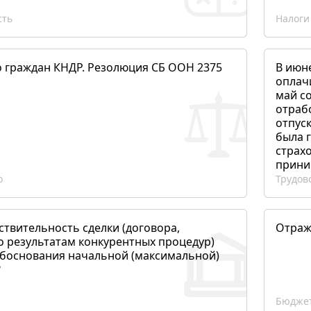
сть
Налоги
о граждан КНДР. Резолюция СБ ООН 2375
В июн
оплач
май со
отраб
отпуск
была 
страхо
прини
о
Трудов
ствительность сделки (договора,
Отраж
о результатам конкурентных процедур)
боснования начальной (максимальной)
?
Бюджет