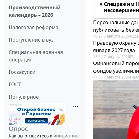
Спецрежим Н
Производственный
несовершенно
календарь – 2026
Персональные дан
Налоговая реформа
публиковать без е
18:27 7 августа 2026
Суде
Поступление в вуз
Правовую охрану 
января 2027 года
Специальная военная
18:04 7 августа 2026
IT
операция
Финансовый порог
фондов увеличили
Госзакупки
17:36 7 августа 2026
Нало
ГОСТ
Популярное
Опрос
Как вы относитесь к
инициативе