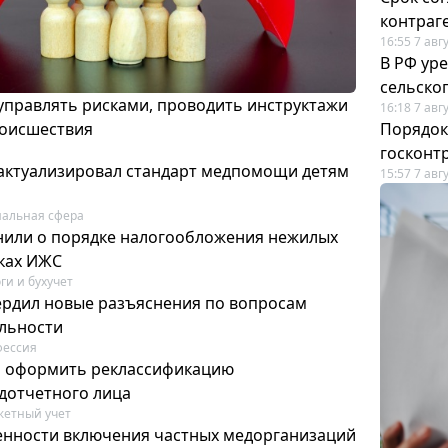
контраг
16:55 7 авг
В РФ ур
сельско
 управлять рисками, проводить инструктажи
16:18 7 авг
роисшествия
Порядок
госконт
актуализировал стандарт медпомощи детям
15:57 7 авг
альная сфера
или о порядке налогообложения нежилых
тках ИЖС
ги и бухучет
ердил новые разъяснения по вопросам
ельности
фессия
м оформить реклассификацию
дотчетного лица
етный учет
нности включения частных медорганизаций