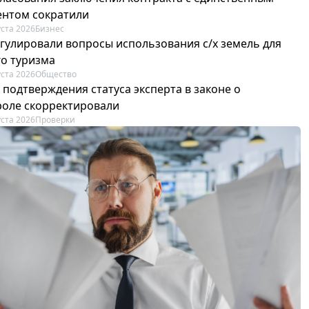
ентом сократили
уста 2026
Бизнес
егулировали вопросы использования с/х земель для
го туризма
уста 2026
Общество
 подтверждения статуса эксперта в законе о
роле скорректировали
уста 2026
Проверки