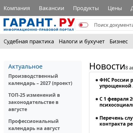
Компания
Вакансии
Продукты
Цены
Судебная практика
Налоги и бухучет
Бизнес
Новости
Актуальное
8 а
Производственный
ФНС России р
календарь – 2027 (проект)
упрощенной
ТОП-25 изменений в
С 1 февраля 
законодательстве в
психосоциал
августе
Перечень сл
Профессиональный
контракта р
календарь на август