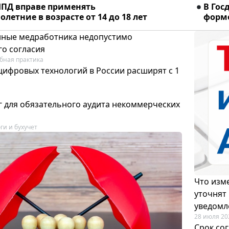
ПД вправе применять
В Гос
летние в возрасте от 14 до 18 лет
форме
ные медработника недопустимо
го согласия
бная практика
цифровых технологий в России расширят с 1
 для обязательного аудита некоммерческих
ги и бухучет
Что изме
уточнят
уведомл
28 июля 20
Срок со