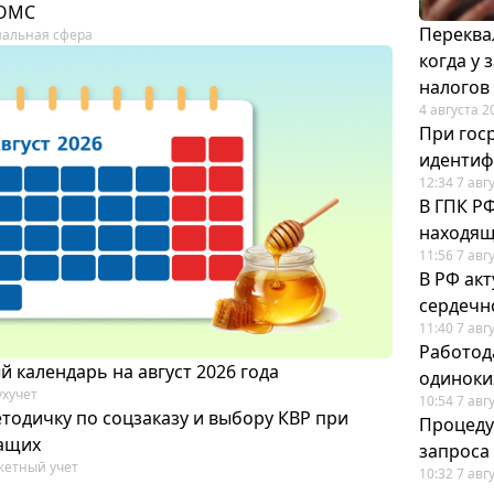
 ОМС
Переква
альная сфера
когда у
налогов
4 августа 2
При гос
иденти
12:34 7 авг
В ГПК Р
находящ
11:56 7 авг
В РФ ак
сердечн
11:40 7 авг
Работод
 календарь на август 2026 года
одиноки
ухучет
10:54 7 авг
тодичку по соцзаказу и выбору КВР при
Процеду
ащих
запроса
етный учет
10:32 7 авг