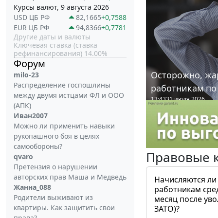
Курсы валют, 9 августа 2026
USD ЦБ РФ
82,1665
+0,7588
EUR ЦБ РФ
94,8366
+0,7781
Другие даты и валюты
Ключевая ставка (ставка
рефинансирования) 14.00%
Форум
Осторожно, жа
milo-23
Распределение госпошлины
работникам по
между двумя истцами ФЛ и ООО
13:43
31 июля 2026
(АПК)
Иван2007
Можно ли применить навыки
рукопашного боя в целях
самообороны?
Правовые 
qvaro
Претензия о нарушении
авторских прав Маша и Медведь
Начисляются ли
Жанна_088
работникам сре
Родители выживают из
месяц после ув
квартиры. Как защитить свои
ЗАТО)?
права?