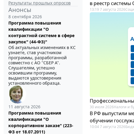
Результаты прошлых опросов
в реестр системы
Анонсы
13:19 7 августа 2026
Соци
8 сентября 2026
Программа повышения
квалификации "О
контрактной системе в сфере
закупок" (44-ФЗ)"
Об актуальных изменениях в КС
узнаете, став участником
программы, разработанной
совместно с АО ''СБЕР А".
Слушателям, успешно
освоившим программу,
выдаются удостоверения
установленного образца.
Профессиональный
11 августа 2026
30 июля 2026
Налоги и б
В РФ выпустили ме
Программа повышения
квалификации "О
обучении госслуж
корпоративном заказе" (223-
10:04 7 августа 2026
Бюдж
ФЗ от 18.07.2011)