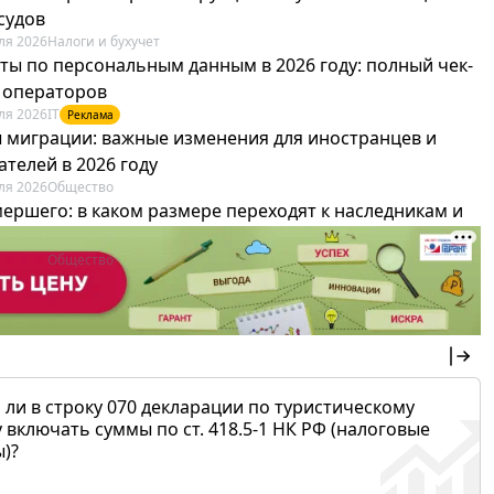
судов
ля 2026
Налоги и бухучет
ты по персональным данным в 2026 году: полный чек-
я операторов
ля 2026
IT
Реклама
 миграции: важные изменения для иностранцев и
телей в 2026 году
ля 2026
Общество
мершего: в каком размере переходят к наследникам и
х можно не платить
ля 2026
Общество
 ли в строку 070 декларации по туристическому
 включать суммы по ст. 418.5-1 НК РФ (налоговые
)?