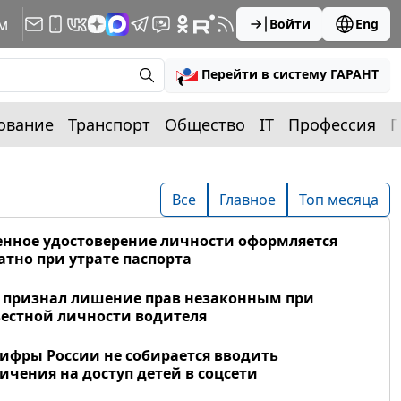
м
Войти
Eng
Перейти в систему ГАРАНТ
ование
Транспорт
Общество
IT
Профессия
П
Все
Главное
Топ месяца
нное удостоверение личности оформляется
атно при утрате паспорта
 признал лишение прав незаконным при
естной личности водителя
фры России не собирается вводить
ичения на доступ детей в соцсети