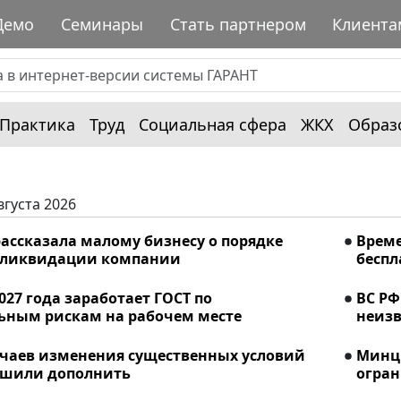
Демо
Семинары
Стать партнером
Клиента
Практика
Труд
Социальная сфера
ЖКХ
Образ
вгуста 2026
ассказала малому бизнесу о порядке
Време
 ликвидации компании
беспл
2027 года заработает ГОСТ по
ВС РФ
ьным рискам на рабочем месте
неизв
учаев изменения существенных условий
Минци
ешили дополнить
огран