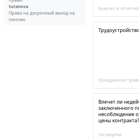
turanova
Бухучет и отчетно
Право на досрочный выход на
пенсию
Трудоустройств
Гражданское прав
Влечет ли недей
заключенного п
несоблюдение о
цены контракта
Госзакупки