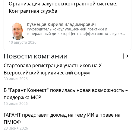
Организация закупок в контрактной системе.
Контрактная служба
Кузнецов Кирилл Владимирович
Руководитель консультационной практики и
генеральный директор Центра эффективных закупок
Tendery.ru, ведущий эксперт РАНХиГС при Президенте
10 августа 2026
РФ
Новости компании
Стартовала регистрация участников на X
Всероссийский юридический форум
30 июля 2026
В "Гарант Коннект" появилась новая возможность –
поддержка MCP
15 июля 2026
ГАРАНТ представит доклад на тему ИИ в праве на
ПМЮФ
23 июня 2026