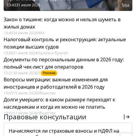
13:43
31 июля 2026
Труд
Закон о тишине: когда можно и нельзя шуметь в
жилых домах
19:40
24 июля 2026
ЖКХ
Налоговый контроль и реконструкция: актуальные
позиции высших судов
19:06
21 июля 2026
Налоги и бухучет
Документы по персональным данным в 2026 году:
полный чек-лист для операторов
15:21
30 июля 2026
IT
Реклама
Вопросы миграции: важные изменения для
иностранцев и работодателей в 2026 году
19:05
15 июля 2026
Общество
Долги умершего: в каком размере переходят к
наследникам и когда их можно не платить
19:43
17 июля 2026
Общество
Правовые консультации
Начисляются ли страховые взносы и НДФЛ на