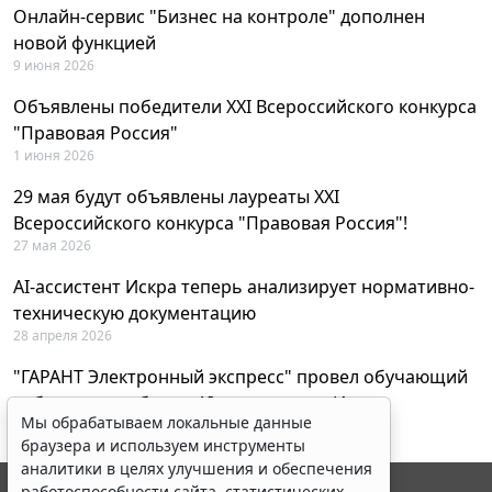
Онлайн-сервис "Бизнес на контроле" дополнен
новой функцией
9 июня 2026
Объявлены победители XXI Всероссийского конкурса
"Правовая Россия"
1 июня 2026
29 мая будут объявлены лауреаты XXI
Всероссийского конкурса "Правовая Россия"!
27 мая 2026
AI-ассистент Искра теперь анализирует нормативно-
техническую документацию
28 апреля 2026
"ГАРАНТ Электронный экспресс" провел обучающий
вебинар по работе с AI-ассистентом Искра
Мы обрабатываем локальные данные
23 апреля 2026
браузера и используем инструменты
аналитики в целях улучшения и обеспечения
работоспособности сайта, статистических