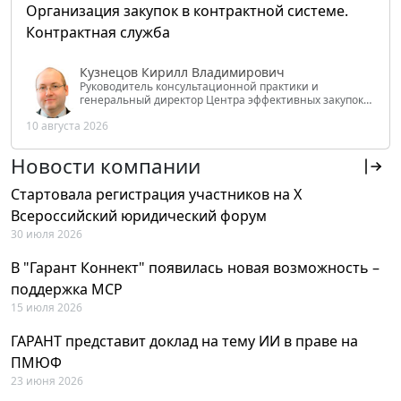
Организация закупок в контрактной системе.
Контрактная служба
Кузнецов Кирилл Владимирович
Руководитель консультационной практики и
генеральный директор Центра эффективных закупок
Tendery.ru, ведущий эксперт РАНХиГС при Президенте
10 августа 2026
РФ
Новости компании
Стартовала регистрация участников на X
Всероссийский юридический форум
30 июля 2026
В "Гарант Коннект" появилась новая возможность –
поддержка MCP
15 июля 2026
ГАРАНТ представит доклад на тему ИИ в праве на
ПМЮФ
23 июня 2026