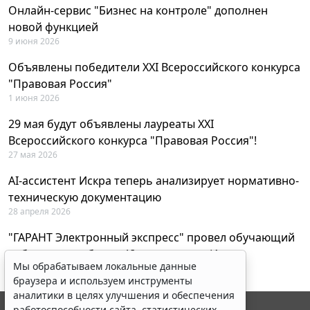
Онлайн-сервис "Бизнес на контроле" дополнен
новой функцией
9 июня 2026
Объявлены победители XXI Всероссийского конкурса
"Правовая Россия"
1 июня 2026
29 мая будут объявлены лауреаты XXI
Всероссийского конкурса "Правовая Россия"!
27 мая 2026
AI-ассистент Искра теперь анализирует нормативно-
техническую документацию
28 апреля 2026
"ГАРАНТ Электронный экспресс" провел обучающий
вебинар по работе с AI-ассистентом Искра
Мы обрабатываем локальные данные
23 апреля 2026
браузера и используем инструменты
аналитики в целях улучшения и обеспечения
работоспособности сайта, статистических