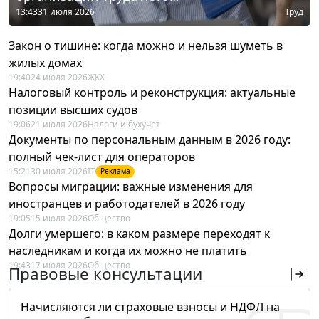
13:43
31 июля 2026
Труд
Закон о тишине: когда можно и нельзя шуметь в
жилых домах
19:40
24 июля 2026
ЖКХ
Налоговый контроль и реконструкция: актуальные
позиции высших судов
19:06
21 июля 2026
Налоги и бухучет
Документы по персональным данным в 2026 году:
полный чек-лист для операторов
15:21
30 июля 2026
IT
Реклама
Вопросы миграции: важные изменения для
иностранцев и работодателей в 2026 году
19:05
15 июля 2026
Общество
Долги умершего: в каком размере переходят к
наследникам и когда их можно не платить
19:43
17 июля 2026
Общество
Правовые консультации
Начисляются ли страховые взносы и НДФЛ на