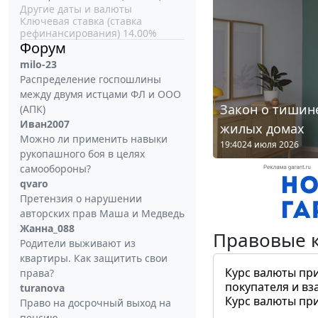
Другие даты и валюты
Ключевая ставка (ставка
рефинансирования) 14.00%
Форум
milo-23
Распределение госпошлины
между двумя истцами ФЛ и ООО
Закон о тишине
(АПК)
Иван2007
жилых домах
Можно ли применить навыки
19:40
24 июля 2026
рукопашного боя в целях
самообороны?
qvaro
Претензия о нарушении
авторских прав Маша и Медведь
Жанна_088
Правовые 
Родители выживают из
квартиры. Как защитить свои
Курс валюты пр
права?
покупателя и вз
turanova
Курс валюты пр
Право на досрочный выход на
пенсию