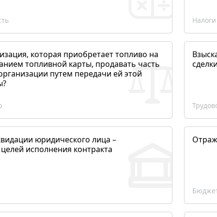
сть
Налоги
изация, которая приобретает топливо на
Взыск
анием топливной карты, продавать часть
сделк
организации путем передачи ей этой
ы?
о
Трудов
квидации юридического лица –
Отраж
 целей исполнения контракта
Бюджет