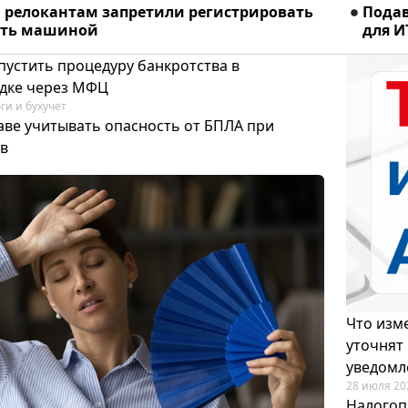
релокантам запретили регистрировать
Подав
ять машиной
для И
пустить процедуру банкротства в
дке через МФЦ
ги и бухучет
аве учитывать опасность от БПЛА при
в
Что изме
уточнят
уведомл
28 июля 20
Налогоп