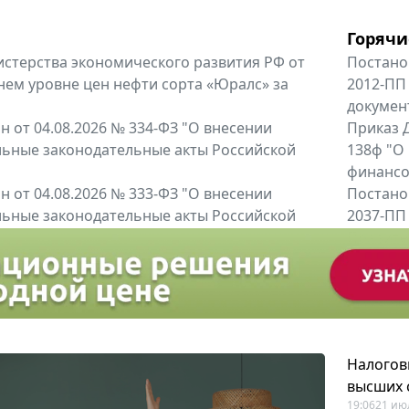
Горячи
терства экономического развития РФ от
Постано
днем уровне цен нефти сорта «Юралс» за
2012-ПП
докумен
 от 04.08.2026 № 334-ФЗ "О внесении
Приказ Д
льные законодательные акты Российской
138ф "О
финансов
 от 04.08.2026 № 333-ФЗ "О внесении
Постано
льные законодательные акты Российской
2037-ПП
Правител
енты
Все регио
Налогов
высших 
19:06
21 ию