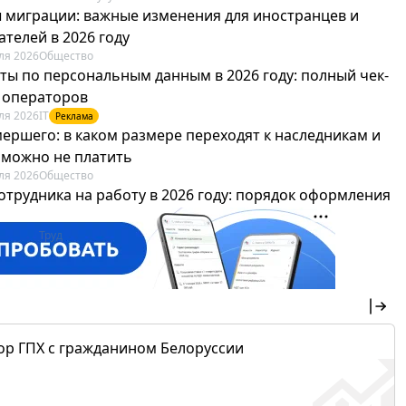
 миграции: важные изменения для иностранцев и
телей в 2026 году
ля 2026
Общество
ты по персональным данным в 2026 году: полный чек-
я операторов
ля 2026
IT
Реклама
мершего: в каком размере переходят к наследникам и
х можно не платить
ля 2026
Общество
отрудника на работу в 2026 году: порядок оформления
овика и бухгалтера
ля 2026
Труд
Реклама
ор ГПХ с гражданином Белоруссии