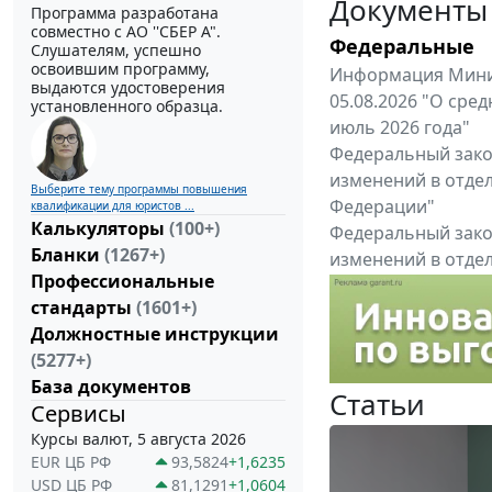
Документы
Программа разработана
совместно с АО ''СБЕР А".
Федеральные
Слушателям, успешно
освоившим программу,
Информация Минис
выдаются удостоверения
05.08.2026 "О сре
установленного образца.
июль 2026 года"
Федеральный закон
изменений в отде
Выберите тему программы повышения
Федерации"
квалификации для юристов ...
Калькуляторы
(100+)
Федеральный закон
Бланки
(1267+)
изменений в отде
Профессиональные
Федерации"
стандарты
(1601+)
Все федеральные докум
Должностные инструкции
(5277+)
База документов
Статьи
Сервисы
Курсы валют, 5 августа 2026
EUR ЦБ РФ
93,5824
+1,6235
USD ЦБ РФ
81,1291
+1,0604