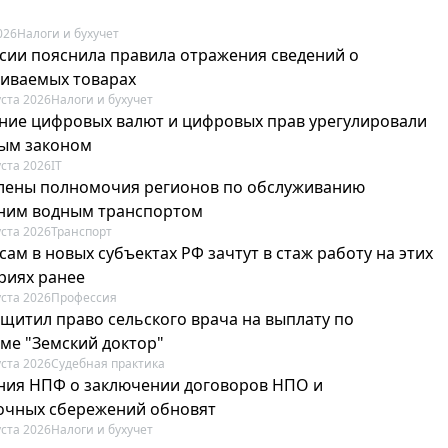
026
Налоги и бухучет
сии пояснила правила отражения сведений о
иваемых товарах
уста 2026
Налоги и бухучет
ие цифровых валют и цифровых прав урегулировали
ым законом
уста 2026
IT
лены полномочия регионов по обслуживанию
ним водным транспортом
уста 2026
Транспорт
ам в новых субъектах РФ зачтут в стаж работу на этих
риях ранее
уста 2026
Профессия
ащитил право сельского врача на выплату по
ме "Земский доктор"
уста 2026
Судебная практика
ия НПФ о заключении договоров НПО и
очных сбережений обновят
уста 2026
Налоги и бухучет