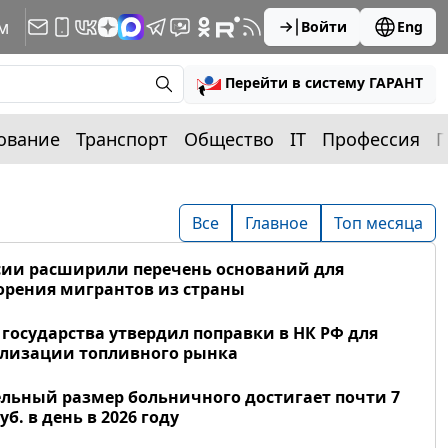
м
Войти
Eng
Перейти в систему ГАРАНТ
ование
Транспорт
Общество
IT
Профессия
П
Все
Главное
Топ месяца
сии расширили перечень оснований для
рения мигрантов из страны
 государства утвердил поправки в НК РФ для
лизации топливного рынка
льный размер больничного достигает почти 7
уб. в день в 2026 году