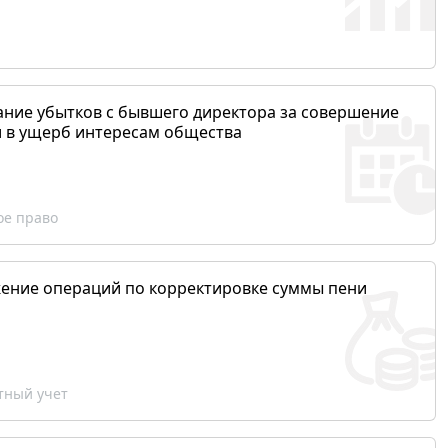
ание убытков с бывшего директора за совершение
и в ущерб интересам общества
ое право
ение операций по корректировке суммы пени
ный учет