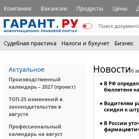
Компания
Вакансии
Продукты
Цены
Судебная практика
Налоги и бухучет
Бизнес
Новости
Актуальное
6 а
Производственный
В РФ опреде
календарь – 2027 (проект)
бюллетене на
ТОП-25 изменений в
Водителям р
законодательстве в
скидки к шт
августе
В России ут
Профессиональный
фармацевтич
календарь на август