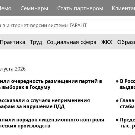
Демо
Семинары
Стать партнером
Клиента
Практика
Труд
Социальная сфера
ЖКХ
Образ
вгуста 2026
лили очередность размещения партий в
В Рос
 выборах в Госдуму
выдво
ассказали о случаях неприменения
Глава
рафам за нарушение ПДД
стаби
очнили порядок лицензионного контроля
Преде
еских производств
тыс. р