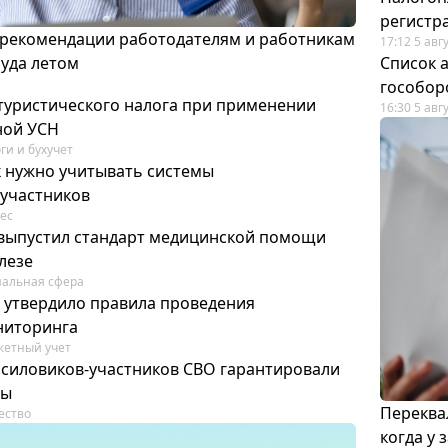
регистр
 рекомендации работодателям и работникам
17:12 5 авг
руда летом
Список а
гособор
 туристического налога при применении
16:30 5 авг
ной УСН
ги и бухучет
к нужно учитывать системы
участников
ес
выпустил стандарт медицинской помощи
лезе
альная сфера
 утвердило правила проведения
ниторинга
етный учет
силовиков-участников СВО гарантировали
ты
Переква
ество
когда у