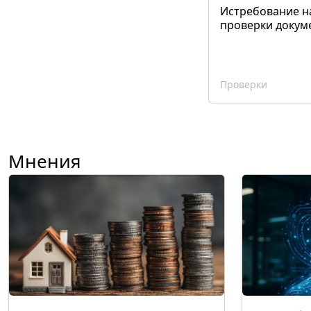
Истребование н
проверки докум
Проверки
Мнения