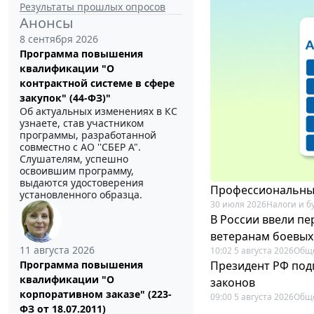
Результаты прошлых опросов
Анонсы
8 сентября 2026
Программа повышения
квалификации "О
контрактной системе в сфере
закупок" (44-ФЗ)"
Об актуальных изменениях в КС
узнаете, став участником
программы, разработанной
совместно с АО ''СБЕР А".
Слушателям, успешно
освоившим программу,
выдаются удостоверения
Профессиональный
установленного образца.
30 июля 2026
Налоги и б
В России ввели п
ветеранам боевых
11 августа 2026
10:02 5 августа 2026
Общ
Президент РФ под
Программа повышения
квалификации "О
законов
корпоративном заказе" (223-
09:00 5 августа 2026
Общ
ФЗ от 18.07.2011)