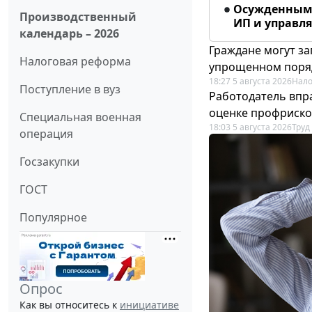
Осужденным 
Производственный
ИП и управл
календарь – 2026
Граждане могут за
Налоговая реформа
упрощенном поря
18:27 5 августа 2026
Нало
Поступление в вуз
Работодатель впр
оценке профриско
Специальная военная
18:03 5 августа 2026
Труд
операция
Госзакупки
ГОСТ
Популярное
Опрос
Как вы относитесь к
инициативе