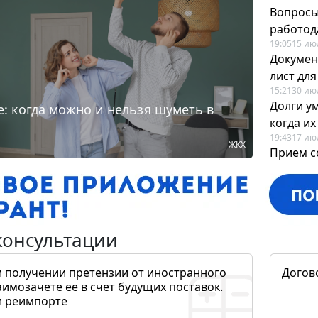
Вопросы
работода
19:05
15 ию
Докумен
лист дл
15:21
30 ию
Долги у
: когда можно и нельзя шуметь в
когда и
19:43
17 ию
ЖКХ
Прием с
для кадр
12:28
22 ию
консультации
и получении претензии от иностранного
Догов
аимозачете ее в счет будущих поставок.
и реимпорте