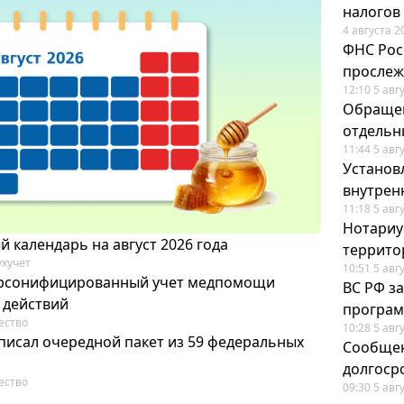
налогов
4 августа 2
ФНС Рос
прослеж
12:10 5 авг
Обращен
отдельн
11:44 5 авг
Установ
внутрен
11:18 5 авг
Нотариус
 календарь на август 2026 года
террито
ухучет
10:51 5 авг
ерсонифицированный учет медпомощи
ВС РФ з
 действий
програм
ество
10:28 5 авг
писал очередной пакет из 59 федеральных
Сообщен
долгоср
ество
09:30 5 авг