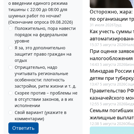
о введении единого режима
тишины с 22:00 до 08:00 для
Осторожно, жара:
шумных работ по ночам?
по организации т
(Окончание опроса 09.08.2026)
31 июля 2026
Труд
Положительно, пора навести
Как учесть суммы
порядок на федеральном
автоматизирован
уровне
15:37 5 августа 2026
Нало
Я за, это дополнительно
При оценке заяво
защитит право граждан на
налогообложения 
отдых
14:43 5 августа 2026
Бизн
Отрицательно, надо
Минздрав России 
учитывать региональные
детям при туберку
особенности: плотность
13:47 5 августа 2026
Соци
застройки, ритм жизни и т. д.
Правительство РФ
Скорее против – проблемы не
казначейского мо
в отсутствии законов, а в их
12:55 5 августа 2026
Бюдж
исполнении
Семьям погибших 
Свой вариант (укажите в
жилищные выпла
комментарии)
12:38 5 августа 2026
Общ
Ответить