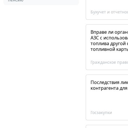
Бухучет и отчетно
Вправе ли орган
АЗС с использов
топлива другой 
топливной карт
Гражданское прав
Последствия ли
контрагента для
Госзакупки