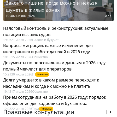
Закон о тишине: когда можно и нельзя
шуметь в жилых домах
19:40
24 июля 2026
ЖКХ
Налоговый контроль и реконструкция: актуальные
позиции высших судов
19:06
21 июля 2026
Налоги и бухучет
Вопросы миграции: важные изменения для
иностранцев и работодателей в 2026 году
19:05
15 июля 2026
Общество
Документы по персональным данным в 2026 году:
полный чек-лист для операторов
15:21
30 июля 2026
IT
Реклама
Долги умершего: в каком размере переходят к
наследникам и когда их можно не платить
19:43
17 июля 2026
Общество
Прием сотрудника на работу в 2026 году: порядок
оформления для кадровика и бухгалтера
12:28
22 июля 2026
Труд
Реклама
Правовые консультации