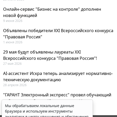
Онлайн-сервис "Бизнес на контроле" дополнен
новой функцией
9 июня 2026
Объявлены победители XXI Всероссийского конкурса
"Правовая Россия"
1 июня 2026
29 мая будут объявлены лауреаты XXI
Всероссийского конкурса "Правовая Россия"!
27 мая 2026
AI-ассистент Искра теперь анализирует нормативно-
техническую документацию
28 апреля 2026
"ГАРАНТ Электронный экспресс" провел обучающий
вебинар по работе с AI-ассистентом Искра
Мы обрабатываем локальные данные
23 апреля 2026
браузера и используем инструменты
аналитики в целях улучшения и обеспечения