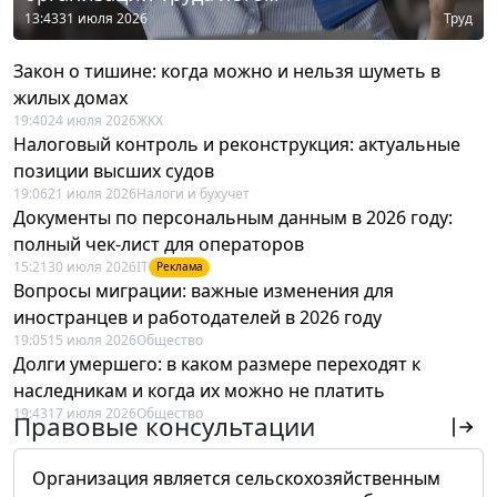
13:43
31 июля 2026
Труд
Закон о тишине: когда можно и нельзя шуметь в
жилых домах
19:40
24 июля 2026
ЖКХ
Налоговый контроль и реконструкция: актуальные
позиции высших судов
19:06
21 июля 2026
Налоги и бухучет
Документы по персональным данным в 2026 году:
полный чек-лист для операторов
15:21
30 июля 2026
IT
Реклама
Вопросы миграции: важные изменения для
иностранцев и работодателей в 2026 году
19:05
15 июля 2026
Общество
Долги умершего: в каком размере переходят к
наследникам и когда их можно не платить
19:43
17 июля 2026
Общество
Правовые консультации
Организация является сельскохозяйственным