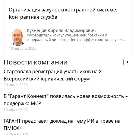
Организация закупок в контрактной системе.
Контрактная служба
Кузнецов Кирилл Владимирович
Руководитель консультационной практики и
генеральный директор Центра эффективных закупок
Tendery.ru, ведущий эксперт РАНХиГС при Президенте
10 августа 2026
РФ
Новости компании
Стартовала регистрация участников на X
Всероссийский юридический форум
30 июля 2026
В "Гарант Коннект" появилась новая возможность –
поддержка MCP
15 июля 2026
ГАРАНТ представит доклад на тему ИИ в праве на
ПМЮФ
23 июня 2026