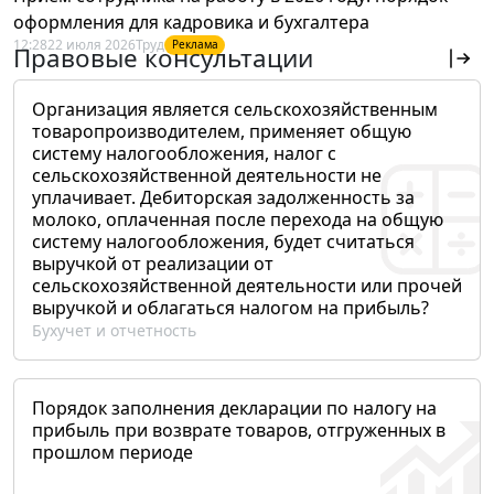
оформления для кадровика и бухгалтера
12:28
22 июля 2026
Труд
Реклама
Правовые консультации
Организация является сельскохозяйственным
товаропроизводителем, применяет общую
систему налогообложения, налог с
сельскохозяйственной деятельности не
уплачивает. Дебиторская задолженность за
молоко, оплаченная после перехода на общую
систему налогообложения, будет считаться
выручкой от реализации от
сельскохозяйственной деятельности или прочей
выручкой и облагаться налогом на прибыль?
Бухучет и отчетность
Порядок заполнения декларации по налогу на
прибыль при возврате товаров, отгруженных в
прошлом периоде