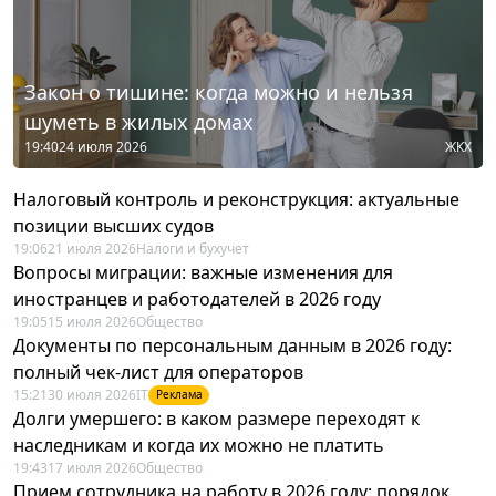
Закон о тишине: когда можно и нельзя
шуметь в жилых домах
19:40
24 июля 2026
ЖКХ
Налоговый контроль и реконструкция: актуальные
позиции высших судов
19:06
21 июля 2026
Налоги и бухучет
Вопросы миграции: важные изменения для
иностранцев и работодателей в 2026 году
19:05
15 июля 2026
Общество
Документы по персональным данным в 2026 году:
полный чек-лист для операторов
15:21
30 июля 2026
IT
Реклама
Долги умершего: в каком размере переходят к
наследникам и когда их можно не платить
19:43
17 июля 2026
Общество
Прием сотрудника на работу в 2026 году: порядок