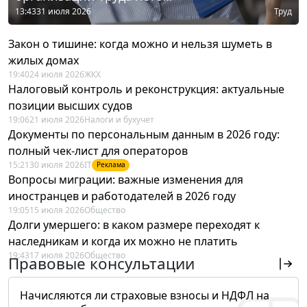
13:43
31 июля 2026
Труд
Закон о тишине: когда можно и нельзя шуметь в
жилых домах
19:40
24 июля 2026
ЖКХ
Налоговый контроль и реконструкция: актуальные
позиции высших судов
19:06
21 июля 2026
Налоги и бухучет
Документы по персональным данным в 2026 году:
полный чек-лист для операторов
15:21
30 июля 2026
IT
Реклама
Вопросы миграции: важные изменения для
иностранцев и работодателей в 2026 году
19:05
15 июля 2026
Общество
Долги умершего: в каком размере переходят к
наследникам и когда их можно не платить
19:43
17 июля 2026
Общество
Правовые консультации
Начисляются ли страховые взносы и НДФЛ на