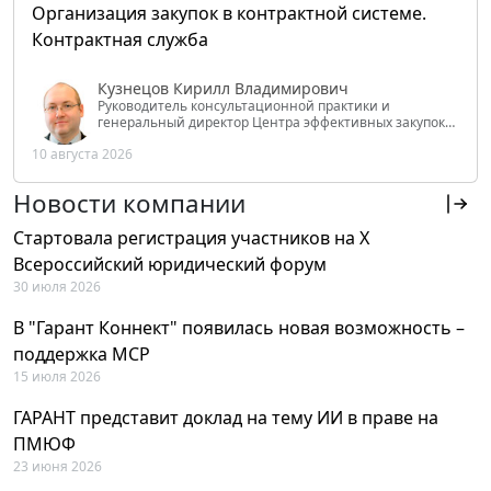
Организация закупок в контрактной системе.
Контрактная служба
Кузнецов Кирилл Владимирович
Руководитель консультационной практики и
генеральный директор Центра эффективных закупок
Tendery.ru, ведущий эксперт РАНХиГС при Президенте
10 августа 2026
РФ
Новости компании
Стартовала регистрация участников на X
Всероссийский юридический форум
30 июля 2026
В "Гарант Коннект" появилась новая возможность –
поддержка MCP
15 июля 2026
ГАРАНТ представит доклад на тему ИИ в праве на
ПМЮФ
23 июня 2026