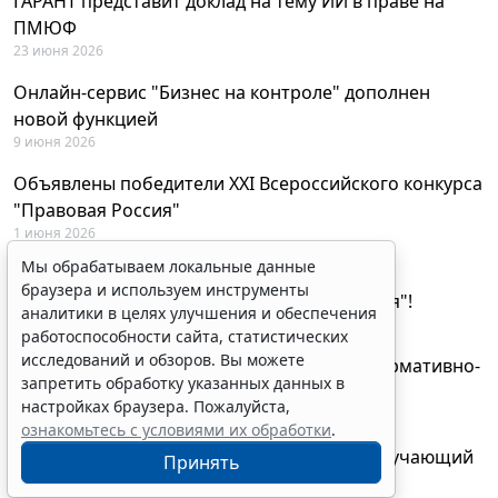
ГАРАНТ представит доклад на тему ИИ в праве на
ПМЮФ
23 июня 2026
Онлайн-сервис "Бизнес на контроле" дополнен
новой функцией
9 июня 2026
Объявлены победители XXI Всероссийского конкурса
"Правовая Россия"
1 июня 2026
Мы обрабатываем локальные данные
29 мая будут объявлены лауреаты XXI
браузера и используем инструменты
Всероссийского конкурса "Правовая Россия"!
аналитики в целях улучшения и обеспечения
27 мая 2026
работоспособности сайта, статистических
исследований и обзоров. Вы можете
AI-ассистент Искра теперь анализирует нормативно-
запретить обработку указанных данных в
техническую документацию
настройках браузера. Пожалуйста,
28 апреля 2026
ознакомьтесь с условиями их обработки
.
"ГАРАНТ Электронный экспресс" провел обучающий
Принять
вебинар по работе с AI-ассистентом Искра