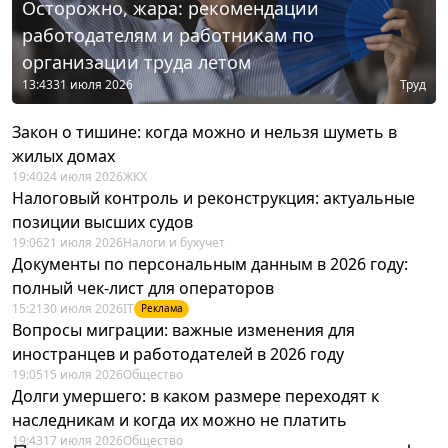
Осторожно, жара: рекомендации
работодателям и работникам по
организации труда летом
13:43
31 июля 2026
Труд
Закон о тишине: когда можно и нельзя шуметь в
жилых домах
19:40
24 июля 2026
ЖКХ
Налоговый контроль и реконструкция: актуальные
позиции высших судов
19:06
21 июля 2026
Налоги и бухучет
Документы по персональным данным в 2026 году:
полный чек-лист для операторов
15:21
30 июля 2026
IT
Реклама
Вопросы миграции: важные изменения для
иностранцев и работодателей в 2026 году
19:05
15 июля 2026
Общество
Долги умершего: в каком размере переходят к
наследникам и когда их можно не платить
19:43
17 июля 2026
Общество