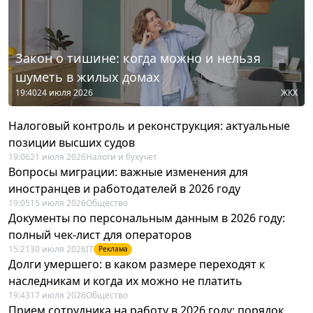
Закон о тишине: когда можно и нельзя
шуметь в жилых домах
19:40
24 июля 2026
ЖКХ
Налоговый контроль и реконструкция: актуальные
позиции высших судов
19:06
21 июля 2026
Налоги и бухучет
Вопросы миграции: важные изменения для
иностранцев и работодателей в 2026 году
19:05
15 июля 2026
Общество
Документы по персональным данным в 2026 году:
полный чек-лист для операторов
15:21
30 июля 2026
IT
Реклама
Долги умершего: в каком размере переходят к
наследникам и когда их можно не платить
19:43
17 июля 2026
Общество
Прием сотрудника на работу в 2026 году: порядок