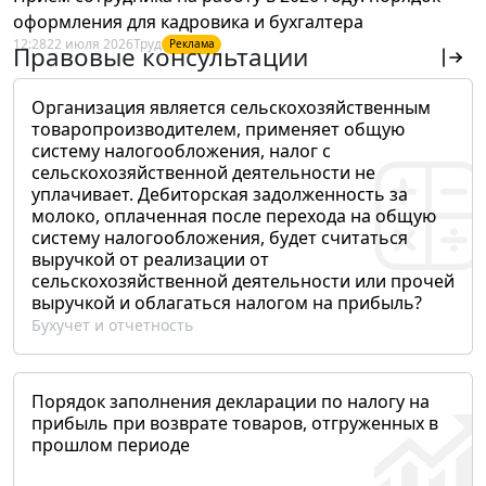
оформления для кадровика и бухгалтера
12:28
22 июля 2026
Труд
Реклама
Правовые консультации
Организация является сельскохозяйственным
товаропроизводителем, применяет общую
систему налогообложения, налог с
сельскохозяйственной деятельности не
уплачивает. Дебиторская задолженность за
молоко, оплаченная после перехода на общую
систему налогообложения, будет считаться
выручкой от реализации от
сельскохозяйственной деятельности или прочей
выручкой и облагаться налогом на прибыль?
Бухучет и отчетность
Порядок заполнения декларации по налогу на
прибыль при возврате товаров, отгруженных в
прошлом периоде