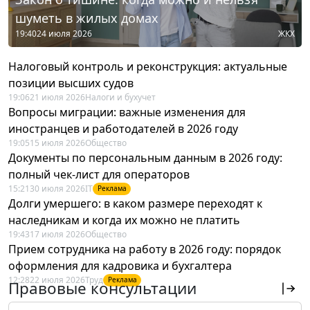
шуметь в жилых домах
19:40
24 июля 2026
ЖКХ
Налоговый контроль и реконструкция: актуальные
позиции высших судов
19:06
21 июля 2026
Налоги и бухучет
Вопросы миграции: важные изменения для
иностранцев и работодателей в 2026 году
19:05
15 июля 2026
Общество
Документы по персональным данным в 2026 году:
полный чек-лист для операторов
15:21
30 июля 2026
IT
Реклама
Долги умершего: в каком размере переходят к
наследникам и когда их можно не платить
19:43
17 июля 2026
Общество
Прием сотрудника на работу в 2026 году: порядок
оформления для кадровика и бухгалтера
12:28
22 июля 2026
Труд
Реклама
Правовые консультации