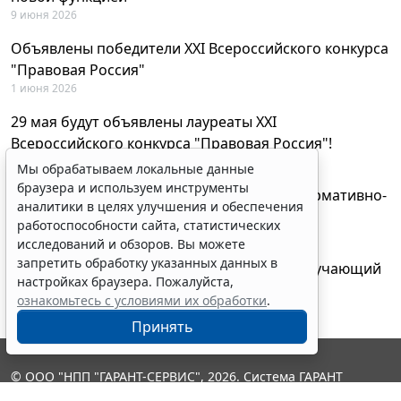
9 июня 2026
Объявлены победители XXI Всероссийского конкурса
"Правовая Россия"
1 июня 2026
29 мая будут объявлены лауреаты XXI
Всероссийского конкурса "Правовая Россия"!
27 мая 2026
Мы обрабатываем локальные данные
браузера и используем инструменты
AI-ассистент Искра теперь анализирует нормативно-
аналитики в целях улучшения и обеспечения
техническую документацию
работоспособности сайта, статистических
28 апреля 2026
исследований и обзоров. Вы можете
запретить обработку указанных данных в
"ГАРАНТ Электронный экспресс" провел обучающий
настройках браузера. Пожалуйста,
вебинар по работе с AI-ассистентом Искра
ознакомьтесь с условиями их обработки
.
23 апреля 2026
Принять
© ООО "НПП "ГАРАНТ-СЕРВИС", 2026. Система ГАРАНТ
выпускается с 1990 года. Компания "Гарант" и ее партнеры