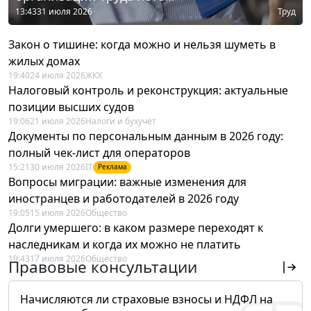
13:43
31 июля 2026
Труд
Закон о тишине: когда можно и нельзя шуметь в
жилых домах
19:40
24 июля 2026
ЖКХ
Налоговый контроль и реконструкция: актуальные
позиции высших судов
19:06
21 июля 2026
Налоги и бухучет
Документы по персональным данным в 2026 году:
полный чек-лист для операторов
15:21
30 июля 2026
IT
Реклама
Вопросы миграции: важные изменения для
иностранцев и работодателей в 2026 году
19:05
15 июля 2026
Общество
Долги умершего: в каком размере переходят к
наследникам и когда их можно не платить
19:43
17 июля 2026
Общество
Правовые консультации
Начисляются ли страховые взносы и НДФЛ на