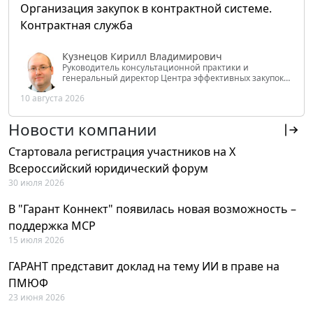
Организация закупок в контрактной системе.
Контрактная служба
Кузнецов Кирилл Владимирович
Руководитель консультационной практики и
генеральный директор Центра эффективных закупок
Tendery.ru, ведущий эксперт РАНХиГС при Президенте
10 августа 2026
РФ
Новости компании
Стартовала регистрация участников на X
Всероссийский юридический форум
30 июля 2026
В "Гарант Коннект" появилась новая возможность –
поддержка MCP
15 июля 2026
ГАРАНТ представит доклад на тему ИИ в праве на
ПМЮФ
23 июня 2026