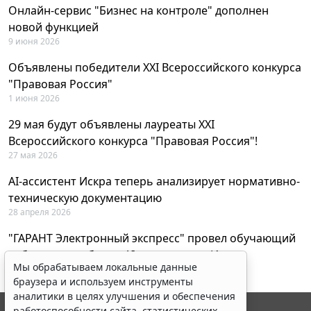
Онлайн-сервис "Бизнес на контроле" дополнен
новой функцией
9 июня 2026
Объявлены победители XXI Всероссийского конкурса
"Правовая Россия"
1 июня 2026
29 мая будут объявлены лауреаты XXI
Всероссийского конкурса "Правовая Россия"!
27 мая 2026
AI-ассистент Искра теперь анализирует нормативно-
техническую документацию
28 апреля 2026
"ГАРАНТ Электронный экспресс" провел обучающий
вебинар по работе с AI-ассистентом Искра
Мы обрабатываем локальные данные
23 апреля 2026
браузера и используем инструменты
аналитики в целях улучшения и обеспечения
работоспособности сайта, статистических