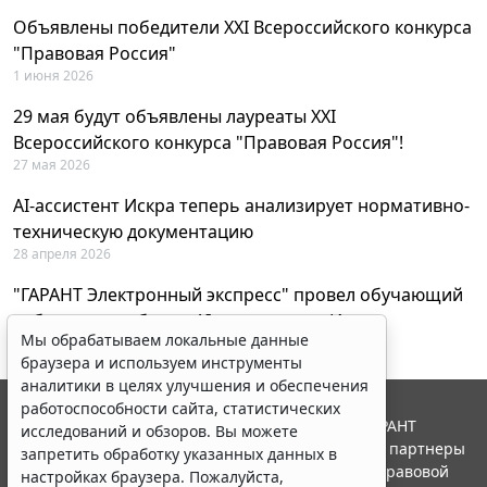
Объявлены победители XXI Всероссийского конкурса
"Правовая Россия"
1 июня 2026
29 мая будут объявлены лауреаты XXI
Всероссийского конкурса "Правовая Россия"!
27 мая 2026
AI-ассистент Искра теперь анализирует нормативно-
техническую документацию
28 апреля 2026
"ГАРАНТ Электронный экспресс" провел обучающий
вебинар по работе с AI-ассистентом Искра
Мы обрабатываем локальные данные
23 апреля 2026
браузера и используем инструменты
аналитики в целях улучшения и обеспечения
работоспособности сайта, статистических
© ООО "НПП "ГАРАНТ-СЕРВИС", 2026. Система ГАРАНТ
исследований и обзоров. Вы можете
выпускается с 1990 года. Компания "Гарант" и ее партнеры
запретить обработку указанных данных в
являются участниками Российской ассоциации правовой
настройках браузера. Пожалуйста,