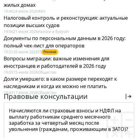
жилых домах
19:40
24 июля 2026
ЖКХ
Налоговый контроль и реконструкция: актуальные
позиции высших судов
19:06
21 июля 2026
Налоги и бухучет
Документы по персональным данным в 2026 году:
полный чек-лист для операторов
15:21
30 июля 2026
IT
Реклама
Вопросы миграции: важные изменения для
иностранцев и работодателей в 2026 году
19:05
15 июля 2026
Общество
Долги умершего: в каком размере переходят к
наследникам и когда их можно не платить
19:43
17 июля 2026
Общество
Правовые консультации
Начисляются ли страховые взносы и НДФЛ на
выплату работникам среднего месячного
заработка за четвертый месяц после
увольнения (гражданам, проживающим в ЗАТО)?