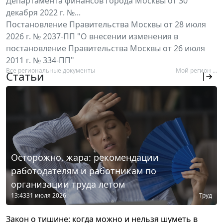
Департамента финансов города Москвы от 30
декабря 2022 г. №...
Постановление Правительства Москвы от 28 июля
2026 г. № 2037-ПП "О внесении изменения в
постановление Правительства Москвы от 26 июля
2011 г. № 334-ПП"
Все региональные документы
Мой регион ...
Статьи
Осторожно, жара: рекомендации
работодателям и работникам по
организации труда летом
13:43
31 июля 2026
Труд
Закон о тишине: когда можно и нельзя шуметь в