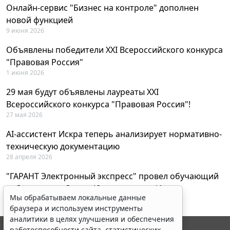
Онлайн-сервис "Бизнес на контроле" дополнен
новой функцией
9 июня 2026
Объявлены победители XXI Всероссийского конкурса
"Правовая Россия"
1 июня 2026
29 мая будут объявлены лауреаты XXI
Всероссийского конкурса "Правовая Россия"!
27 мая 2026
AI-ассистент Искра теперь анализирует нормативно-
техническую документацию
28 апреля 2026
"ГАРАНТ Электронный экспресс" провел обучающий
вебинар по работе с AI-ассистентом Искра
Мы обрабатываем локальные данные
23 апреля 2026
браузера и используем инструменты
аналитики в целях улучшения и обеспечения
работоспособности сайта, статистических