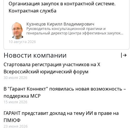
Организация закупок в контрактной системе.
Контрактная служба
Кузнецов Кирилл Владимирович
Руководитель консультационной практики и
генеральный директор Центра эффективных закупок
Tendery.ru, ведущий эксперт РАНХиГС при Президенте
10 августа 2026
РФ
Новости компании
Стартовала регистрация участников на X
Всероссийский юридический форум
30 июля 2026
В "Гарант Коннект" появилась новая возможность –
поддержка MCP
15 июля 2026
ГАРАНТ представит доклад на тему ИИ в праве на
ПМЮФ
23 июня 2026