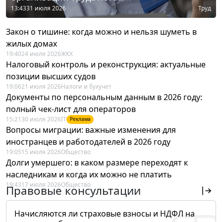
13:43
31 июля 2026
Труд
Закон о тишине: когда можно и нельзя шуметь в
жилых домах
19:40
24 июля 2026
ЖКХ
Налоговый контроль и реконструкция: актуальные
позиции высших судов
19:06
21 июля 2026
Налоги и бухучет
Документы по персональным данным в 2026 году:
полный чек-лист для операторов
15:21
30 июля 2026
IT
Реклама
Вопросы миграции: важные изменения для
иностранцев и работодателей в 2026 году
19:05
15 июля 2026
Общество
Долги умершего: в каком размере переходят к
наследникам и когда их можно не платить
19:43
17 июля 2026
Общество
Правовые консультации
Начисляются ли страховые взносы и НДФЛ на