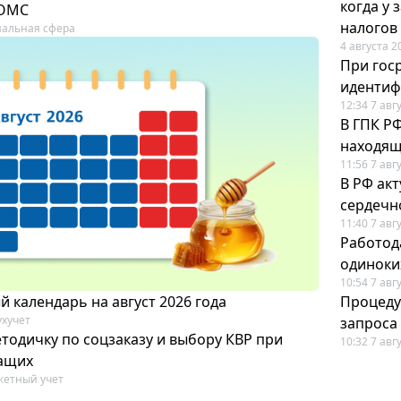
когда у
 ОМС
налогов
альная сфера
4 августа 2
При гос
иденти
12:34 7 авг
В ГПК Р
находящ
11:56 7 авг
В РФ ак
сердечн
11:40 7 авг
Работод
одиноки
10:54 7 авг
 календарь на август 2026 года
Процеду
ухучет
запроса
тодичку по соцзаказу и выбору КВР при
10:32 7 авг
ащих
етный учет