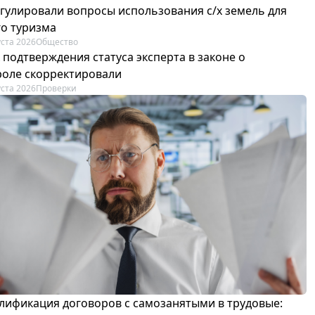
егулировали вопросы использования с/х земель для
го туризма
уста 2026
Общество
 подтверждения статуса эксперта в законе о
роле скорректировали
уста 2026
Проверки
лификация договоров с самозанятыми в трудовые: