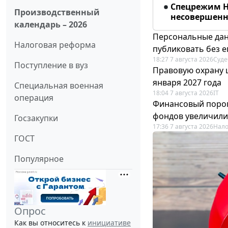
Спецрежим Н
Производственный
несовершенно
календарь – 2026
Персональные дан
Налоговая реформа
публиковать без е
18:27 7 августа 2026
Суде
Поступление в вуз
Правовую охрану 
января 2027 года
Специальная военная
18:04 7 августа 2026
IT
операция
Финансовый порог
фондов увеличили
Госзакупки
17:36 7 августа 2026
Нало
ГОСТ
Популярное
Опрос
Как вы относитесь к
инициативе