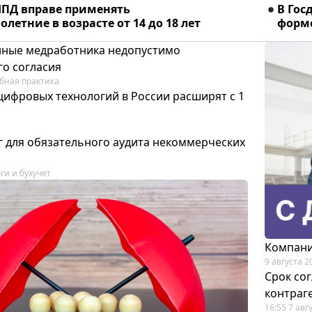
ПД вправе применять
В Гос
летние в возрасте от 14 до 18 лет
форме
ные медработника недопустимо
го согласия
бная практика
цифровых технологий в России расширят с 1
 для обязательного аудита некоммерческих
ги и бухучет
Компани
9 августа 2
Срок со
контраг
16:55 7 авг