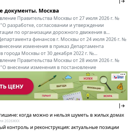
е документы. Москва
вление Правительства Москвы от 27 июля 2026 г. №
 "О разработке, согласовании и утверждении
тации по организации дорожного движения в...
епартамента финансов г. Москвы от 24 июля 2026 г. №
 внесении изменения в приказ Департамента
 города Москвы от 30 декабря 2022 г. №...
вление Правительства Москвы от 28 июля 2026 г. №
 "О внесении изменения в постановление
ьства Москвы от 26 июля 2011 г. № 334-ПП"
нальные документы
Мой регион ...
 тишине: когда можно и нельзя шуметь в жилых домах
ля 2026
ЖКХ
ый контроль и реконструкция: актуальные позиции