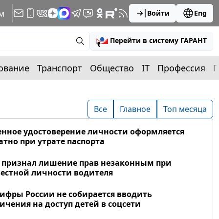
м
Войти
Eng
Перейти в систему ГАРАНТ
ование
Транспорт
Общество
IT
Профессия
П
Все
Главное
Топ месяца
нное удостоверение личности оформляется
атно при утрате паспорта
 признал лишение прав незаконным при
естной личности водителя
фры России не собирается вводить
ичения на доступ детей в соцсети