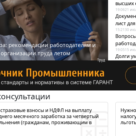
высших 
19:06
21 ию
Докумен
лист дл
15:21
30 ию
Вопросы
работода
ра: рекомендации работодателям и
19:05
15 ию
 организации труда летом
Долги у
Труд
когда и
19:43
17 ию
консультации
 страховые взносы и НДФЛ на выплату
Нужно
днего месячного заработка за четвертый
налогу
ольнения (гражданам, проживающим в
льготы