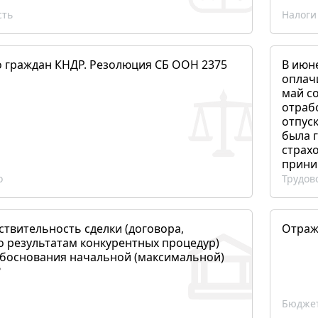
сть
Налоги
о граждан КНДР. Резолюция СБ ООН 2375
В июн
оплач
май со
отраб
отпуск
была 
страхо
прини
о
Трудов
ствительность сделки (договора,
Отраж
о результатам конкурентных процедур)
боснования начальной (максимальной)
?
Бюджет