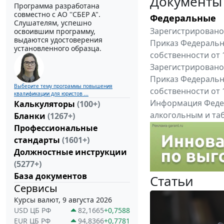
Документы
Программа разработана
совместно с АО ''СБЕР А".
Федеральные
Слушателям, успешно
Зарегистрировано 
освоившим программу,
выдаются удостоверения
Приказ Федеральн
установленного образца.
собственности от 
Зарегистрировано 
Приказ Федеральн
Выберите тему программы повышения
собственности от 
квалификации для юристов ...
Информация Федер
Калькуляторы
(100+)
алкогольным и таб
Бланки
(1267+)
"Вниманию произв
Профессиональные
Все федеральные докум
стандарты
(1601+)
Должностные инструкции
(5277+)
База документов
Статьи
Сервисы
Курсы валют, 9 августа 2026
USD ЦБ РФ
82,1665
+0,7588
EUR ЦБ РФ
94,8366
+0,7781