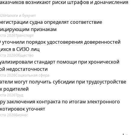
 заказчиков возникают риски штрафов и доначисления
026
Налоги и бухучет
регистрации судна определят соответствие
фицирующим признакам
уста 2026
Транспорт
Ф уточнили порядок удостоверения доверенностей
ихся в СИЗО лиц
уста 2026
Общество
туализировали стандарт помощи при хронической
ой недостаточности
уста 2026
Социальная сфера
атели могут получить субсидии при трудоустройстве
х родителей
уста 2026
Труд
ру заключения контракта по итогам электронного
 котировок уточнят
уста 2026
Бизнес