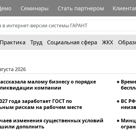
Демо
Семинары
Стать партнером
Клиента
Практика
Труд
Социальная сфера
ЖКХ
Образ
вгуста 2026
ассказала малому бизнесу о порядке
Време
 ликвидации компании
беспл
2027 года заработает ГОСТ по
ВС РФ
ьным рискам на рабочем месте
неизв
учаев изменения существенных условий
Минци
ешили дополнить
огран