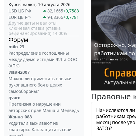
Курсы валют, 10 августа 2026
USD ЦБ РФ
82,1665
+0,7588
EUR ЦБ РФ
94,8366
+0,7781
Другие даты и валюты
Ключевая ставка (ставка
рефинансирования) 14.00%
Форум
Осторожно, жа
milo-23
работникам по
Распределение госпошлины
между двумя истцами ФЛ и ООО
13:43
31 июля 2026
(АПК)
Иван2007
Можно ли применить навыки
рукопашного боя в целях
самообороны?
Правовые 
qvaro
Претензия о нарушении
Начисляются ли
авторских прав Маша и Медведь
работникам сре
Жанна_088
месяц после ув
Родители выживают из
ЗАТО)?
квартиры. Как защитить свои
права?