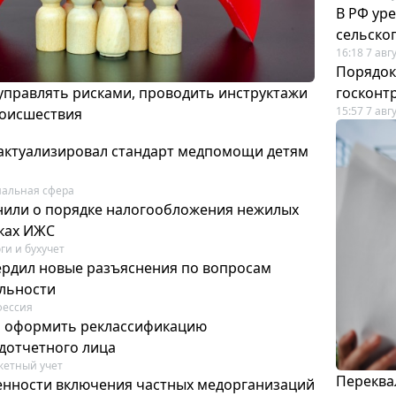
В РФ ур
сельско
16:18 7 авг
Порядок
 управлять рисками, проводить инструктажи
госконт
15:57 7 авг
роисшествия
актуализировал стандарт медпомощи детям
альная сфера
или о порядке налогообложения нежилых
тках ИЖС
ги и бухучет
ердил новые разъяснения по вопросам
ельности
фессия
м оформить реклассификацию
дотчетного лица
етный учет
Переква
нности включения частных медорганизаций