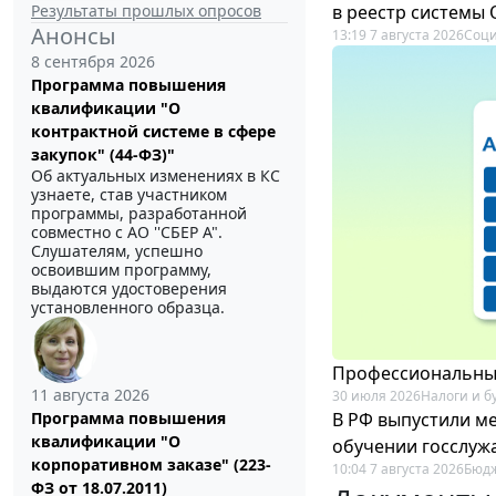
Результаты прошлых опросов
в реестр системы
Анонсы
13:19 7 августа 2026
Соци
8 сентября 2026
Программа повышения
квалификации "О
контрактной системе в сфере
закупок" (44-ФЗ)"
Об актуальных изменениях в КС
узнаете, став участником
программы, разработанной
совместно с АО ''СБЕР А".
Слушателям, успешно
освоившим программу,
выдаются удостоверения
установленного образца.
Профессиональный
11 августа 2026
30 июля 2026
Налоги и б
В РФ выпустили ме
Программа повышения
квалификации "О
обучении госслуж
корпоративном заказе" (223-
10:04 7 августа 2026
Бюдж
ФЗ от 18.07.2011)