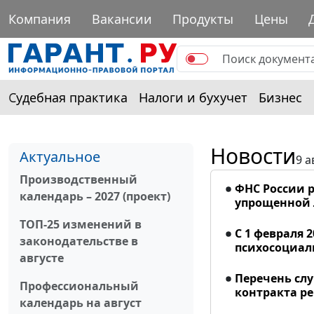
Компания
Вакансии
Продукты
Цены
Судебная практика
Налоги и бухучет
Бизнес
Новости
Актуальное
9 а
Производственный
ФНС России р
календарь – 2027 (проект)
упрощенной
ТОП-25 изменений в
С 1 февраля 
законодательстве в
психосоциал
августе
Перечень сл
Профессиональный
контракта р
календарь на август