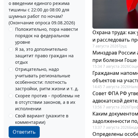
о введении единого режима
тишины с 22:00 до 08:00 для
шумных работ по ночам?
(Окончание опроса 09.08.2026)
Положительно, пора навести
Охрана труда: как
порядок на федеральном
и расследовать п
уровне
7 августа 2026
Труд
Я за, это дополнительно
Минздрав России 
защитит право граждан на
при болезни Гоше
отдых
15:34 7 августа 2026
Соци
Отрицательно, надо
Гражданам напомн
учитывать региональные
объектов на учас
особенности: плотность
14:45 7 августа 2026
Нало
застройки, ритм жизни и т. д.
Совет ФПА РФ утв
Скорее против – проблемы не
адвокатской деят
в отсутствии законов, а в их
13:56 7 августа 2026
Про
исполнении
Каким документо
Свой вариант (укажите в
задолженности по
комментарии)
13:37 7 августа 2026
Бюдж
Ответить
Определены особе