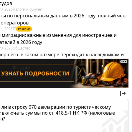
судов
ля 2026
Налоги и бухучет
ты по персональным данным в 2026 году: полный чек-
я операторов
ля 2026
IT
Реклама
 миграции: важные изменения для иностранцев и
телей в 2026 году
ля 2026
Общество
мершего: в каком размере переходят к наследникам и
х можно не платить
ля 2026
Общество
 ли в строку 070 декларации по туристическому
 включать суммы по ст. 418.5-1 НК РФ (налоговые
)?