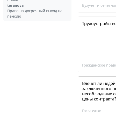
turanova
Бухучет и отчетно
Право на досрочный выход на
пенсию
Трудоустройств
Гражданское прав
Влечет ли недей
заключенного п
несоблюдение о
цены контракта
Госзакупки