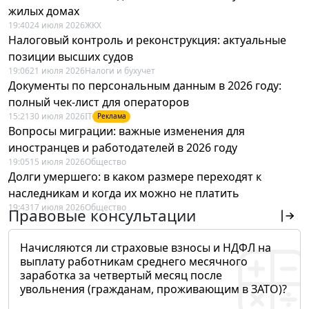
жилых домах
19:40
24 июля 2026
ЖКХ
Налоговый контроль и реконструкция: актуальные
позиции высших судов
19:06
21 июля 2026
Налоги и бухучет
Документы по персональным данным в 2026 году:
полный чек-лист для операторов
15:21
30 июля 2026
IT
Реклама
Вопросы миграции: важные изменения для
иностранцев и работодателей в 2026 году
19:05
15 июля 2026
Общество
Долги умершего: в каком размере переходят к
наследникам и когда их можно не платить
19:43
17 июля 2026
Общество
Правовые консультации
Начисляются ли страховые взносы и НДФЛ на
выплату работникам среднего месячного
заработка за четвертый месяц после
увольнения (гражданам, проживающим в ЗАТО)?