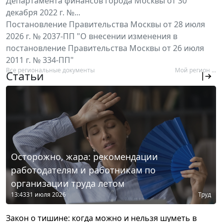
Департамента финансов города Москвы от 30
декабря 2022 г. №...
Постановление Правительства Москвы от 28 июля
2026 г. № 2037-ПП "О внесении изменения в
постановление Правительства Москвы от 26 июля
2011 г. № 334-ПП"
Все региональные документы
Мой регион ...
Статьи
Осторожно, жара: рекомендации
работодателям и работникам по
организации труда летом
13:43
31 июля 2026
Труд
Закон о тишине: когда можно и нельзя шуметь в