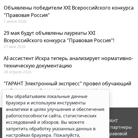
Объявлены победители XXI Всероссийского конкурса
"Правовая Россия"
1 июня 2026
29 мая будут объявлены лауреаты XXI
Всероссийского конкурса "Правовая Россия"!
27 мая 2026
AI-ассистент Искра теперь анализирует нормативно-
техническую документацию
28 апреля 2026
"ГАРАНТ Электронный экспресс" провел обучающий
вебинар по работе с AI-ассистентом Искра
Мы обрабатываем локальные данные
23 апреля 2026
браузера и используем инструменты
аналитики в целях улучшения и обеспечения
работоспособности сайта, статистических
© ООО "НПП "ГАРАНТ-СЕРВИС", 2026. Система ГАРАНТ
исследований и обзоров. Вы можете
выпускается с 1990 года. Компания "Гарант" и ее партнеры
запретить обработку указанных данных в
являются участниками Российской ассоциации правовой
настройках браузера. Пожалуйста,