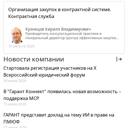
Организация закупок в контрактной системе.
Контрактная служба
Кузнецов Кирилл Владимирович
Руководитель консультационной практики и
генеральный директор Центра эффективных закупок
Tendery.ru, ведущий эксперт РАНХиГС при Президенте
10 августа 2026
РФ
Новости компании
Стартовала регистрация участников на X
Всероссийский юридический форум
30 июля 2026
В "Гарант Коннект" появилась новая возможность –
поддержка MCP
15 июля 2026
ГАРАНТ представит доклад на тему ИИ в праве на
ПМЮФ
23 июня 2026