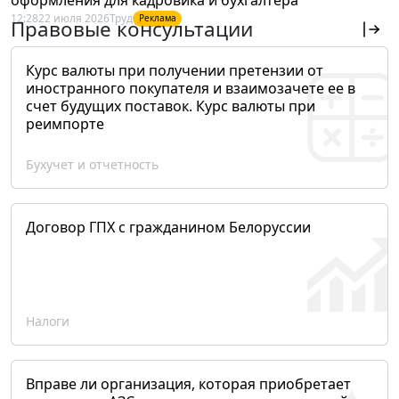
12:28
22 июля 2026
Труд
Реклама
Правовые консультации
Курс валюты при получении претензии от
иностранного покупателя и взаимозачете ее в
счет будущих поставок. Курс валюты при
реимпорте
Бухучет и отчетность
Договор ГПХ с гражданином Белоруссии
Налоги
Вправе ли организация, которая приобретает