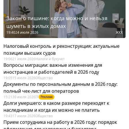
Закон о тишине: когда можно и нельзя
шуметь в жилых домах
19:40
24 июля 2026
ЖКХ
Налоговый контроль и реконструкция: актуальные
позиции высших судов
19:06
21 июля 2026
Налоги и бухучет
Вопросы миграции: важные изменения для
иностранцев и работодателей в 2026 году
19:05
15 июля 2026
Общество
Документы по персональным данным в 2026 году:
полный чек-лист для операторов
15:21
30 июля 2026
IT
Реклама
Долги умершего: в каком размере переходят к
наследникам и когда их можно не платить
19:43
17 июля 2026
Общество
Прием сотрудника на работу в 2026 году: порядок
оформления для кадровика и бухгалтера