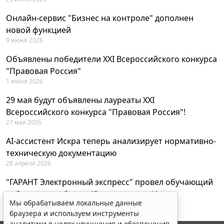
Онлайн-сервис "Бизнес на контроле" дополнен
новой функцией
9 июня 2026
Объявлены победители XXI Всероссийского конкурса
"Правовая Россия"
1 июня 2026
29 мая будут объявлены лауреаты XXI
Всероссийского конкурса "Правовая Россия"!
27 мая 2026
AI-ассистент Искра теперь анализирует нормативно-
техническую документацию
28 апреля 2026
"ГАРАНТ Электронный экспресс" провел обучающий
вебинар по работе с AI-ассистентом Искра
Мы обрабатываем локальные данные
23 апреля 2026
браузера и используем инструменты
аналитики в целях улучшения и обеспечения