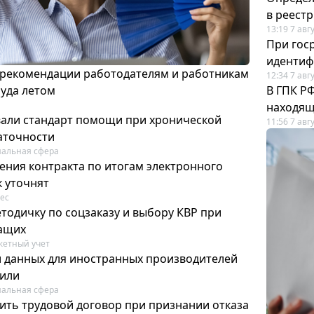
в реест
13:19 7 авг
При гос
иденти
 рекомендации работодателям и работникам
12:34 7 авг
руда летом
В ГПК Р
находящ
вали стандарт помощи при хронической
11:56 7 авг
аточности
альная сфера
ения контракта по итогам электронного
к уточнят
ес
тодичку по соцзаказу и выбору КВР при
ащих
етный учет
и данных для иностранных производителей
лили
альная сфера
ить трудовой договор при признании отказа