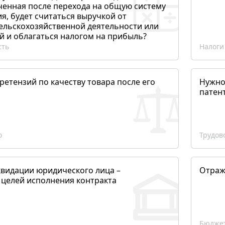
ченная после перехода на общую систему
, будет считаться выручкой от
сельскохозяйственной деятельности или
й и облагаться налогом на прибыль?
сть
Налоги
етензий по качеству товара после его
Нужно
патен
о
Трудов
квидации юридического лица –
Отраж
 целей исполнения контракта
Бюджет