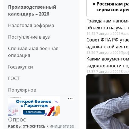
Россиянам р
Производственный
сервисов ар
календарь – 2026
Гражданам напомн
Налоговая реформа
объектов на учас
14:45 7 августа 2026
Нало
Поступление в вуз
Совет ФПА РФ утв
адвокатской деят
Специальная военная
13:56 7 августа 2026
Про
операция
Каким документо
задолженности по
Госзакупки
13:37 7 августа 2026
Бюдж
ГОСТ
Популярное
Опрос
Как вы относитесь к
инициативе