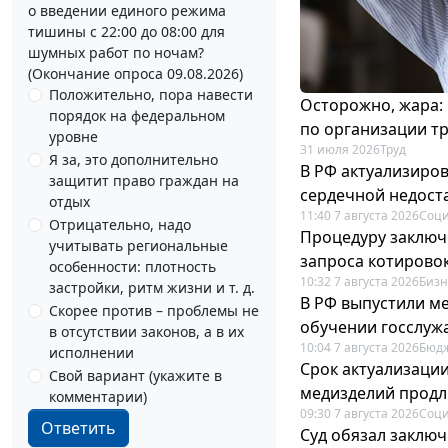
о введении единого режима
тишины с 22:00 до 08:00 для
шумных работ по ночам?
(Окончание опроса 09.08.2026)
Положительно, пора навести
Осторожно, жара:
порядок на федеральном
по организации т
уровне
31 июля 2026
Труд
Я за, это дополнительно
В РФ актуализиро
защитит право граждан на
сердечной недост
отдых
11:40 7 августа 2026
Соци
Отрицательно, надо
Процедуру заключ
учитывать региональные
запроса котирово
особенности: плотность
10:32 7 августа 2026
Бизн
застройки, ритм жизни и т. д.
В РФ выпустили ме
Скорее против – проблемы не
обучении госслуж
в отсутствии законов, а в их
10:04 7 августа 2026
Бюдж
исполнении
Срок актуализаци
Свой вариант (укажите в
медизделий прод
комментарии)
09:30 7 августа 2026
Соци
Ответить
Суд обязал заключ