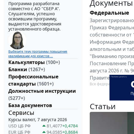
Документы
Программа разработана
совместно с АО ''СБЕР А".
Федеральные
Слушателям, успешно
освоившим программу,
Зарегистрировано 
выдаются удостоверения
Приказ Федеральн
установленного образца.
собственности от 
Информация Федер
алкогольным и таб
Выберите тему программы повышения
"Вниманию произв
квалификации для юристов ...
Калькуляторы
(100+)
Постановление Пр
Бланки
(1267+)
августа 2026 г. №
Профессиональные
Правительства Ро
стандарты
(1601+)
Все федеральные докум
Должностные инструкции
(5277+)
Статьи
База документов
Сервисы
Курсы валют, 7 августа 2026
USD ЦБ РФ
81,4077
+0,4784
EUR ЦБ РФ
94,0585
+0,8684