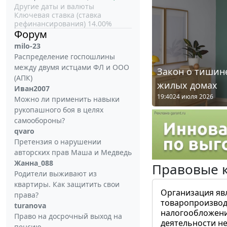
Другие даты и валюты
Ключевая ставка (ставка
рефинансирования) 14.00%
Форум
milo-23
Распределение госпошлины
между двумя истцами ФЛ и ООО
Закон о тишине
(АПК)
жилых домах
Иван2007
19:40
24 июля 2026
Можно ли применить навыки
рукопашного боя в целях
самообороны?
qvaro
Претензия о нарушении
авторских прав Маша и Медведь
Жанна_088
Правовые 
Родители выживают из
квартиры. Как защитить свои
Организация яв
права?
товаропроизвод
turanova
налогообложени
Право на досрочный выход на
деятельности не
пенсию