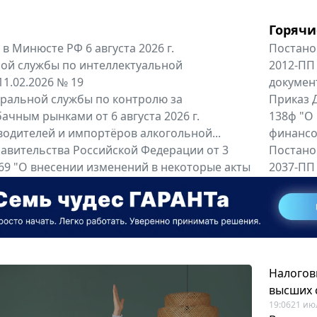
Горячи
в Минюсте РФ 6 августа 2026 г.
Постано
ой службы по интеллектуальной
2012-ПП
11.02.2026 № 19
докумен
альной службы по контролю за
Приказ Д
ачным рынками от 6 августа 2026 г.
138ф "О
одителей и импортёров алкогольной...
финансов
авительства Российской Федерации от 3
Постано
 969 "О внесении изменений в некоторые акты
2037-ПП
ссийской Федерации"
Правител
енты
Все регио
Налогов
высших 
19:06
21 ию