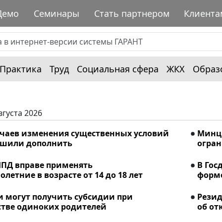
Демо
Семинары
Стать партнером
Клиента
Практика
Труд
Социальная сфера
ЖКХ
Образ
вгуста 2026
учаев изменения существенных условий
Минци
ешили дополнить
огран
ПД вправе применять
В Гос
летние в возрасте от 14 до 18 лет
форме
и могут получить субсидии при
Рези
стве одиноких родителей
об от