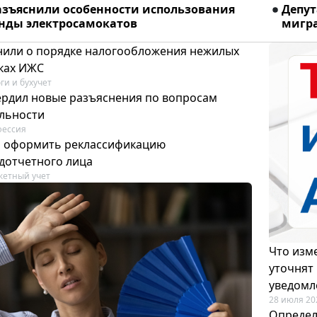
азъяснили особенности использования
Депу
енды электросамокатов
мигра
или о порядке налогообложения нежилых
тках ИЖС
ги и бухучет
ердил новые разъяснения по вопросам
ельности
фессия
м оформить реклассификацию
дотчетного лица
етный учет
Что изме
уточнят
уведомл
28 июля 20
Определ