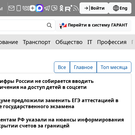
м
Войти
Eng
Перейти в систему ГАРАНТ
ование
Транспорт
Общество
IT
Профессия
П
Все
Главное
Топ месяца
фры России не собирается вводить
ичения на доступ детей в соцсети
думе предложили заменить ЕГЭ аттестацией в
 государственного экзамена
дентам РФ указали на нюансы информирования
крытии счетов за границей