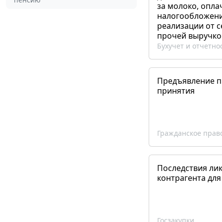
за молоко, опла
налогообложения
реализации от 
прочей выручко
Бухучет и отчетно
Предъявление пр
принятия
Гражданское прав
Последствия ли
контрагента для
Госзакупки