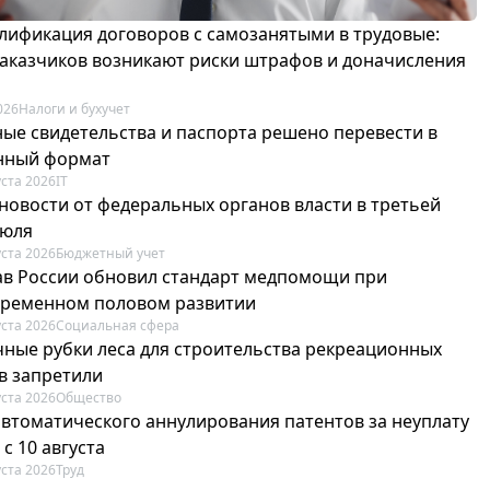
лификация договоров с самозанятыми в трудовые:
 заказчиков возникают риски штрафов и доначисления
026
Налоги и бухучет
ые свидетельства и паспорта решено перевести в
нный формат
уста 2026
IT
новости от федеральных органов власти в третьей
июля
уста 2026
Бюджетный учет
в России обновил стандарт медпомощи при
ременном половом развитии
уста 2026
Социальная сфера
ные рубки леса для строительства рекреационных
в запретили
уста 2026
Общество
автоматического аннулирования патентов за неуплату
 с 10 августа
уста 2026
Труд