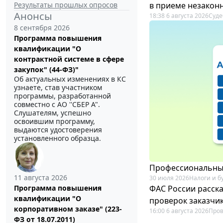
Результаты прошлых опросов
в приеме незакон
Анонсы
18:38 6 августа 2026
Суде
8 сентября 2026
Программа повышения
квалификации "О
контрактной системе в сфере
закупок" (44-ФЗ)"
Об актуальных изменениях в КС
узнаете, став участником
программы, разработанной
совместно с АО ''СБЕР А".
Слушателям, успешно
освоившим программу,
выдаются удостоверения
установленного образца.
Профессиональный
11 августа 2026
30 июля 2026
Налоги и б
ФАС России расск
Программа повышения
квалификации "О
проверок заказчик
корпоративном заказе" (223-
16:00 6 августа 2026
Пров
ФЗ от 18.07.2011)