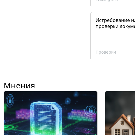
Истребование н
проверки докум
Проверки
Мнения