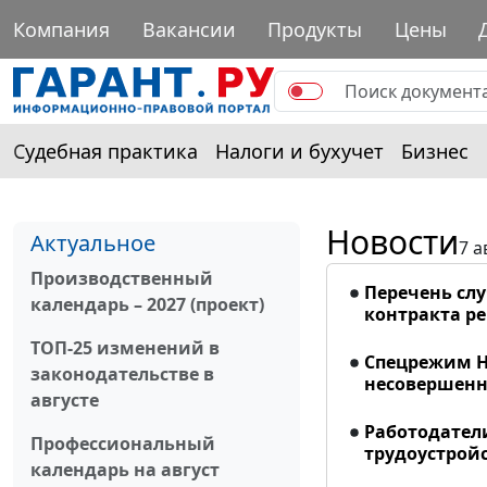
Компания
Вакансии
Продукты
Цены
Судебная практика
Налоги и бухучет
Бизнес
Новости
Актуальное
7 а
Производственный
Перечень сл
календарь – 2027 (проект)
контракта р
ТОП-25 изменений в
Спецрежим Н
законодательстве в
несовершенно
августе
Работодател
Профессиональный
трудоустрой
календарь на август