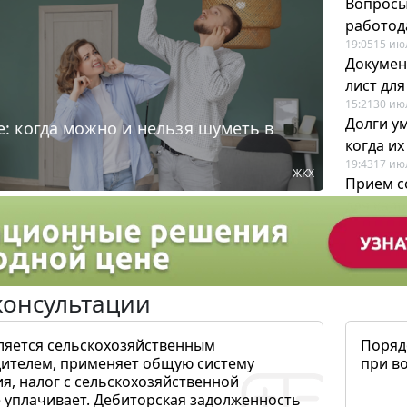
Вопросы
работода
19:05
15 ию
Докумен
лист дл
15:21
30 ию
Долги у
: когда можно и нельзя шуметь в
когда и
19:43
17 ию
ЖКХ
Прием с
для кадр
12:28
22 ию
консультации
ляется сельскохозяйственным
Поряд
ителем, применяет общую систему
при в
я, налог с сельскохозяйственной
 уплачивает. Дебиторская задолженность