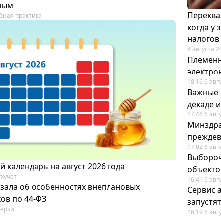
ным
Переква
бная практика
когда у
налогов
4 августа 2
Племенн
электро
18:16 6 авг
Важные 
декаде 
17:46 6 авг
Минздра
преждев
17:02 6 авг
Выбороч
 календарь на август 2026 года
объекто
ухучет
16:41 6 авг
азала об особенностях внеплановых
Сервис 
ов по 44-ФЗ
запустят
ерки
16:19 6 авг