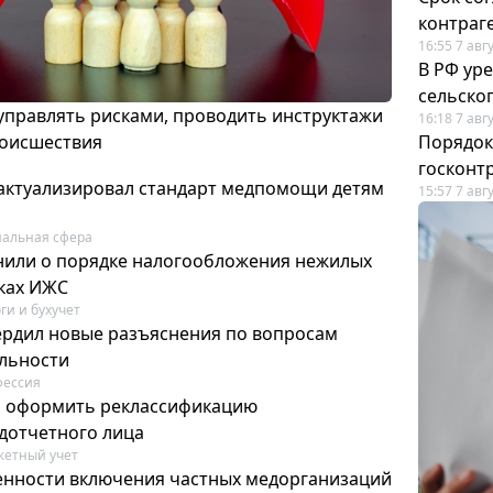
контраг
16:55 7 авг
В РФ ур
сельско
 управлять рисками, проводить инструктажи
16:18 7 авг
роисшествия
Порядок
госконт
актуализировал стандарт медпомощи детям
15:57 7 авг
альная сфера
или о порядке налогообложения нежилых
тках ИЖС
ги и бухучет
ердил новые разъяснения по вопросам
ельности
фессия
м оформить реклассификацию
дотчетного лица
етный учет
нности включения частных медорганизаций