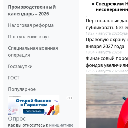
Спецрежим Н
Производственный
несовершенно
календарь – 2026
Персональные дан
Налоговая реформа
публиковать без е
18:27 7 августа 2026
Суде
Поступление в вуз
Правовую охрану 
января 2027 года
Специальная военная
18:04 7 августа 2026
IT
операция
Финансовый порог
фондов увеличили
Госзакупки
17:36 7 августа 2026
Нало
ГОСТ
Популярное
Опрос
Как вы относитесь к
инициативе