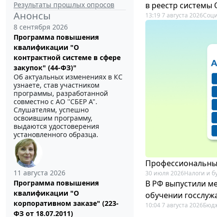
Результаты прошлых опросов
в реестр системы
Анонсы
13:19 7 августа 2026
Соци
8 сентября 2026
Программа повышения
квалификации "О
контрактной системе в сфере
закупок" (44-ФЗ)"
Об актуальных изменениях в КС
узнаете, став участником
программы, разработанной
совместно с АО ''СБЕР А".
Слушателям, успешно
освоившим программу,
выдаются удостоверения
установленного образца.
Профессиональный
11 августа 2026
30 июля 2026
Налоги и б
В РФ выпустили ме
Программа повышения
квалификации "О
обучении госслуж
корпоративном заказе" (223-
10:04 7 августа 2026
Бюдж
ФЗ от 18.07.2011)