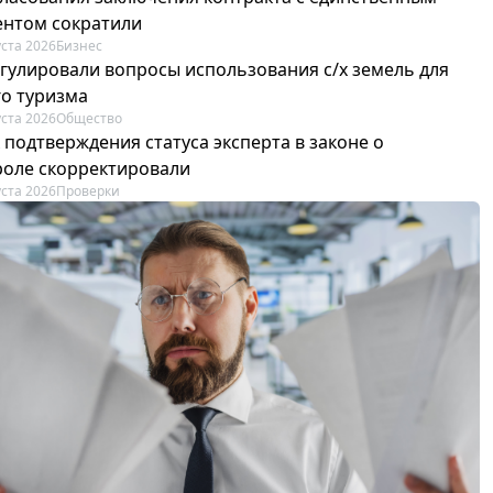
ентом сократили
уста 2026
Бизнес
егулировали вопросы использования с/х земель для
го туризма
уста 2026
Общество
 подтверждения статуса эксперта в законе о
роле скорректировали
уста 2026
Проверки