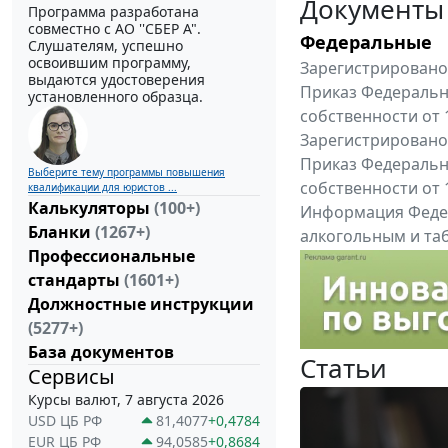
Документы
Программа разработана
совместно с АО ''СБЕР А".
Федеральные
Слушателям, успешно
освоившим программу,
Зарегистрировано 
выдаются удостоверения
Приказ Федеральн
установленного образца.
собственности от 
Зарегистрировано 
Приказ Федеральн
Выберите тему программы повышения
собственности от 
квалификации для юристов ...
Калькуляторы
(100+)
Информация Федер
Бланки
(1267+)
алкогольным и таб
Профессиональные
"Вниманию произв
стандарты
(1601+)
Все федеральные докум
Должностные инструкции
(5277+)
База документов
Статьи
Сервисы
Курсы валют, 7 августа 2026
USD ЦБ РФ
81,4077
+0,4784
EUR ЦБ РФ
94,0585
+0,8684