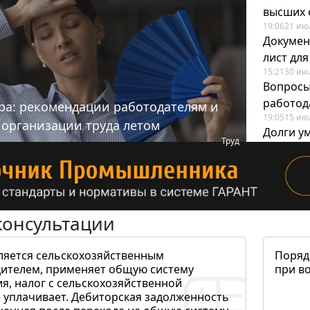
высших 
19:06
21 ию
Докумен
лист дл
15:21
30 ию
Вопросы
работода
ра: рекомендации работодателям и
19:05
15 ию
 организации труда летом
Долги у
Труд
когда и
19:43
17 ию
консультации
ляется сельскохозяйственным
Поряд
ителем, применяет общую систему
при в
я, налог с сельскохозяйственной
 уплачивает. Дебиторская задолженность