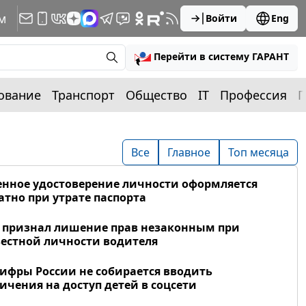
м
Войти
Eng
Перейти в систему ГАРАНТ
ование
Транспорт
Общество
IT
Профессия
П
Все
Главное
Топ месяца
нное удостоверение личности оформляется
атно при утрате паспорта
 признал лишение прав незаконным при
естной личности водителя
фры России не собирается вводить
ичения на доступ детей в соцсети