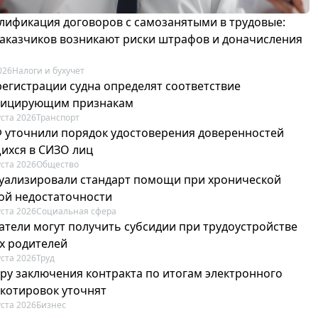
лификация договоров с самозанятыми в трудовые:
 заказчиков возникают риски штрафов и доначисления
026
Налоги и бухучет
регистрации судна определят соответствие
фицирующим признакам
уста 2026
Транспорт
Ф уточнили порядок удостоверения доверенностей
ихся в СИЗО лиц
уста 2026
Общество
туализировали стандарт помощи при хронической
ой недостаточности
уста 2026
Социальная сфера
атели могут получить субсидии при трудоустройстве
х родителей
уста 2026
Труд
ру заключения контракта по итогам электронного
 котировок уточнят
уста 2026
Бизнес