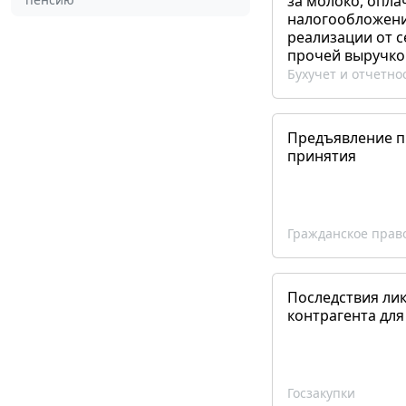
за молоко, опла
налогообложения
реализации от 
прочей выручко
Бухучет и отчетно
Предъявление пр
принятия
Гражданское прав
Последствия ли
контрагента для
Госзакупки