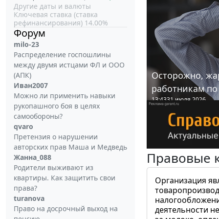
Другие даты и валюты
Ключевая ставка (ставка
рефинансирования) 14.00%
Форум
milo-23
Распределение госпошлины
между двумя истцами ФЛ и ООО
Осторожно, жа
(АПК)
Иван2007
работникам по
Можно ли применить навыки
13:43
31 июля 2026
рукопашного боя в целях
самообороны?
qvaro
Претензия о нарушении
авторских прав Маша и Медведь
Правовые 
Жанна_088
Родители выживают из
квартиры. Как защитить свои
Организация яв
права?
товаропроизвод
turanova
налогообложени
Право на досрочный выход на
деятельности не
пенсию