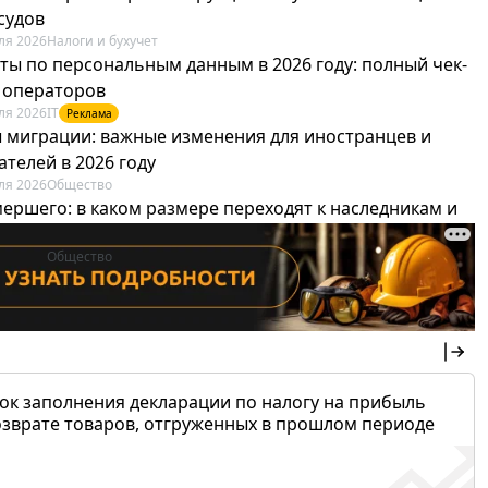
судов
ля 2026
Налоги и бухучет
ты по персональным данным в 2026 году: полный чек-
я операторов
ля 2026
IT
Реклама
 миграции: важные изменения для иностранцев и
телей в 2026 году
ля 2026
Общество
мершего: в каком размере переходят к наследникам и
х можно не платить
ля 2026
Общество
ок заполнения декларации по налогу на прибыль
озврате товаров, отгруженных в прошлом периоде