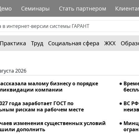
Демо
Семинары
Стать партнером
Клиента
Практика
Труд
Социальная сфера
ЖКХ
Образ
вгуста 2026
ассказала малому бизнесу о порядке
Време
 ликвидации компании
беспл
2027 года заработает ГОСТ по
ВС РФ
ьным рискам на рабочем месте
неизв
учаев изменения существенных условий
Минци
ешили дополнить
огран