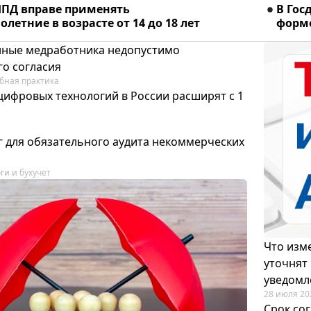
ПД вправе применять
В Гос
летние в возрасте от 14 до 18 лет
форме
ные медработника недопустимо
го согласия
бная практика
цифровых технологий в России расширят с 1
 для обязательного аудита некоммерческих
ги и бухучет
Что изме
уточнят
уведомл
28 июля 20
Срок со