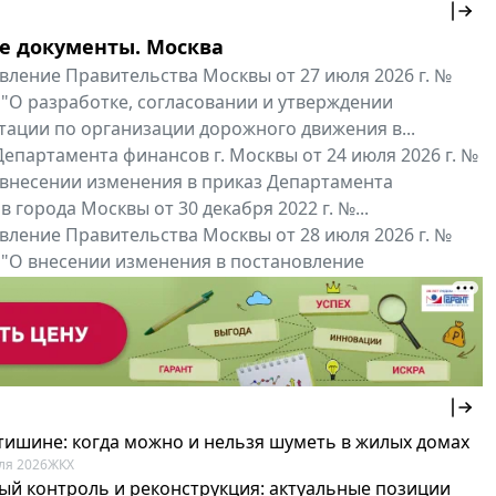
е документы. Москва
вление Правительства Москвы от 27 июля 2026 г. №
 "О разработке, согласовании и утверждении
тации по организации дорожного движения в...
епартамента финансов г. Москвы от 24 июля 2026 г. №
 внесении изменения в приказ Департамента
 города Москвы от 30 декабря 2022 г. №...
вление Правительства Москвы от 28 июля 2026 г. №
 "О внесении изменения в постановление
ьства Москвы от 26 июля 2011 г. № 334-ПП"
нальные документы
Мой регион ...
 тишине: когда можно и нельзя шуметь в жилых домах
ля 2026
ЖКХ
ый контроль и реконструкция: актуальные позиции