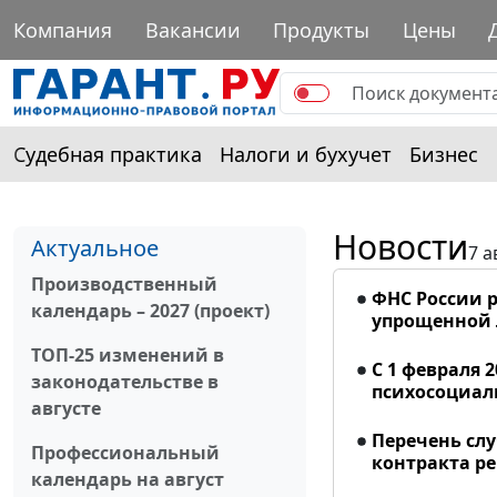
Компания
Вакансии
Продукты
Цены
Судебная практика
Налоги и бухучет
Бизнес
Новости
Актуальное
7 а
Производственный
ФНС России р
календарь – 2027 (проект)
упрощенной
ТОП-25 изменений в
С 1 февраля 
законодательстве в
психосоциал
августе
Перечень сл
Профессиональный
контракта р
календарь на август