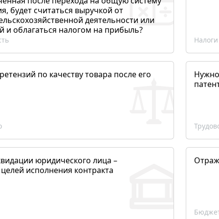
ченная после перехода на общую систему
, будет считаться выручкой от
сельскохозяйственной деятельности или
й и облагаться налогом на прибыль?
сть
Налоги
етензий по качеству товара после его
Нужно
патен
о
Трудов
квидации юридического лица –
Отраж
 целей исполнения контракта
Бюджет