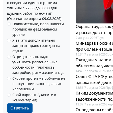
о введении единого режима
тишины с 22:00 до 08:00 для
шумных работ по ночам?
(Окончание опроса 09.08.2026)
Положительно, пора навести
Охрана труда: как
порядок на федеральном
и расследовать п
уровне
7 августа 2026
Труд
Я за, это дополнительно
Минздрав России 
защитит право граждан на
при болезни Гоше
отдых
15:34 7 августа 2026
Соци
Отрицательно, надо
Гражданам напомн
учитывать региональные
объектов на учас
особенности: плотность
14:45 7 августа 2026
Нало
застройки, ритм жизни и т. д.
Совет ФПА РФ утв
Скорее против – проблемы не
адвокатской деят
в отсутствии законов, а в их
13:56 7 августа 2026
Про
исполнении
Каким документо
Свой вариант (укажите в
задолженности по
комментарии)
13:37 7 августа 2026
Бюдж
Ответить
Определены особе