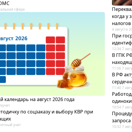
 ОМС
Переква
альная сфера
когда у
налогов
4 августа 2
При гос
иденти
12:34 7 авг
В ГПК Р
находящ
11:56 7 авг
В РФ ак
сердечн
11:40 7 авг
Работод
 календарь на август 2026 года
одиноки
ухучет
10:54 7 авг
тодичку по соцзаказу и выбору КВР при
Процеду
ащих
запроса
етный учет
10:32 7 авг