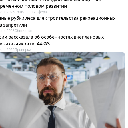
ременном половом развитии
уста 2026
Социальная сфера
ные рубки леса для строительства рекреационных
в запретили
уста 2026
Общество
сии рассказала об особенностях внеплановых
к заказчиков по 44-ФЗ
уста 2026
Проверки