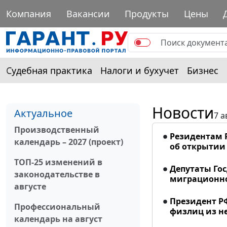
Компания
Вакансии
Продукты
Цены
Судебная практика
Налоги и бухучет
Бизнес
Новости
Актуальное
7 а
Производственный
Резидентам 
календарь – 2027 (проект)
об открытии 
ТОП-25 изменений в
Депутаты Го
законодательстве в
миграционно
августе
Президент Р
Профессиональный
физлиц из н
календарь на август