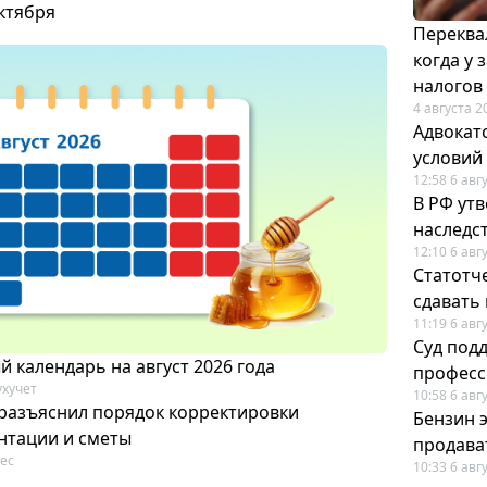
октября
Переква
когда у
налогов
4 августа 2
Адвокат
условий
12:58 6 авг
В РФ ут
наследс
12:10 6 авг
Статотч
сдавать
11:19 6 авг
Суд под
 календарь на август 2026 года
професс
ухучет
10:58 6 авг
разъяснил порядок корректировки
Бензин 
нтации и сметы
продават
ес
10:33 6 авг