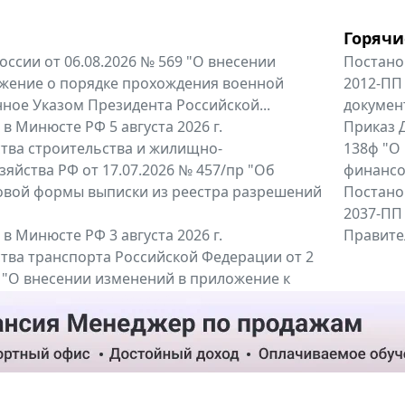
Горячи
оссии от 06.08.2026 № 569 "О внесении
Постано
жение о порядке прохождения военной
2012-ПП
ное Указом Президента Российской...
докумен
в Минюсте РФ 5 августа 2026 г.
Приказ Д
тва строительства и жилищно-
138ф "О
яйства РФ от 17.07.2026 № 457/пр "Об
финансов
овой формы выписки из реестра разрешений
Постано
2037-ПП
в Минюсте РФ 3 августа 2026 г.
Правител
тва транспорта Российской Федерации от 2
6 "О внесении изменений в приложение к
тва транспорта Российской...
енты
Все регио