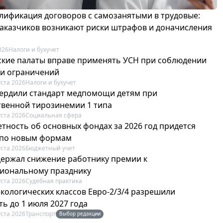
лификация договоров с самозанятыми в трудовые:
 заказчиков возникают риски штрафов и доначисления
026
Налоги и бухучет
ские палаты вправе применять УСН при соблюдении
 и ограничений
уста 2026
Налоги и бухучет
вердили стандарт медпомощи детям при
твенной тирозинемии 1 типа
уста 2026
Социальная сфера
етность об основных фондах за 2026 год придется
 по новым формам
уста 2026
Бюджетный учет
держал снижение работнику премии к
иональному празднику
уста 2026
Судебная практика
экологических классов Евро-2/3/4 разрешили
ь до 1 июля 2027 года
уста 2026
Транспорт
Выбор редакции