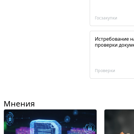
Госзакупки
Истребование н
проверки докум
Проверки
Мнения