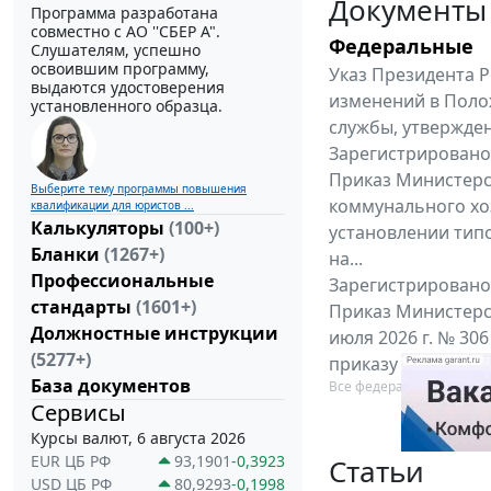
Документы
Программа разработана
совместно с АО ''СБЕР А".
Федеральные
Слушателям, успешно
освоившим программу,
Указ Президента Р
выдаются удостоверения
изменений в Поло
установленного образца.
службы, утвержден
Зарегистрировано 
Приказ Министерс
Выберите тему программы повышения
коммунального хоз
квалификации для юристов ...
Калькуляторы
(100+)
установлении тип
Бланки
(1267+)
на...
Профессиональные
Зарегистрировано 
стандарты
(1601+)
Приказ Министерс
Должностные инструкции
июля 2026 г. № 30
(5277+)
приказу Министерс
База документов
Все федеральные докум
Сервисы
Курсы валют, 6 августа 2026
EUR ЦБ РФ
93,1901
-0,3923
Статьи
USD ЦБ РФ
80,9293
-0,1998