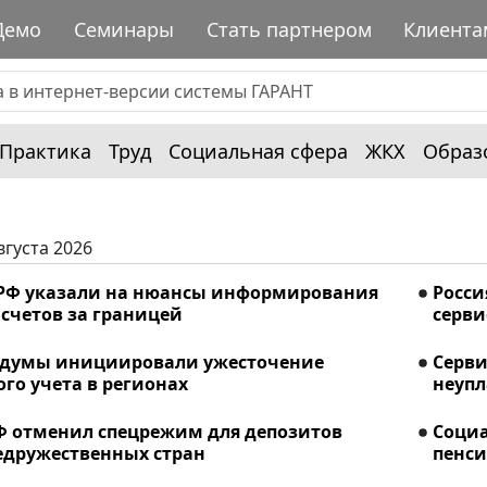
Демо
Семинары
Стать партнером
Клиента
Практика
Труд
Социальная сфера
ЖКХ
Образ
вгуста 2026
РФ указали на нюансы информирования
Росси
счетов за границей
серви
сдумы инициировали ужесточение
Серви
го учета в регионах
неупл
Ф отменил спецрежим для депозитов
Соци
едружественных стран
пенси