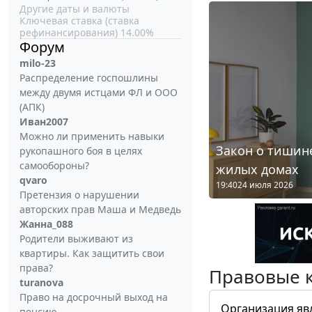
Другие даты и валюты
Ключевая ставка (ставка
рефинансирования) 14.00%
Форум
milo-23
Распределение госпошлины
между двумя истцами ФЛ и ООО
(АПК)
Иван2007
Можно ли применить навыки
Закон о тишине
рукопашного боя в целях
самообороны?
жилых домах
qvaro
19:40
24 июля 2026
Претензия о нарушении
авторских прав Маша и Медведь
Жанна_088
Родители выживают из
квартиры. Как защитить свои
права?
Правовые 
turanova
Право на досрочный выход на
Организация яв
пенсию