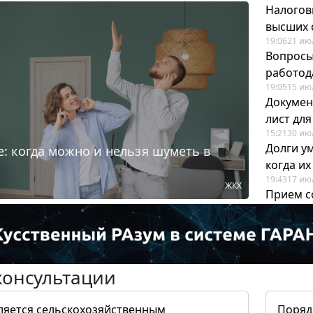
Налогов
высших 
19:06
21 ию
Вопросы
работода
19:05
15 ию
Докумен
лист дл
15:21
30 ию
Долги у
: когда можно и нельзя шуметь в
когда и
19:43
17 ию
ЖКХ
Прием с
для кадр
12:28
22 ию
консультации
ляется сельскохозяйственным
Поряд