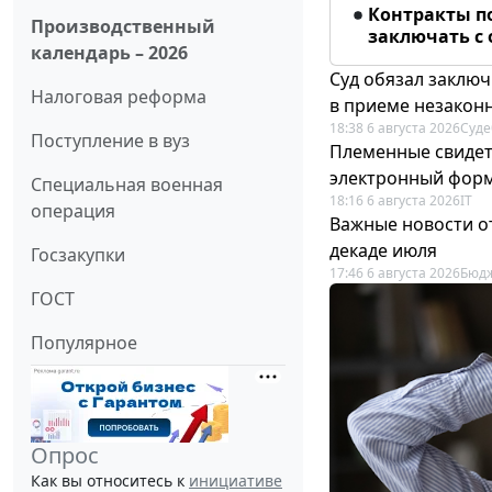
Контракты п
Производственный
заключать с
календарь – 2026
Суд обязал заключ
Налоговая реформа
в приеме незакон
18:38 6 августа 2026
Суде
Поступление в вуз
Племенные свидет
электронный фор
Специальная военная
18:16 6 августа 2026
IT
операция
Важные новости о
декаде июля
Госзакупки
17:46 6 августа 2026
Бюдж
ГОСТ
Популярное
Опрос
Как вы относитесь к
инициативе