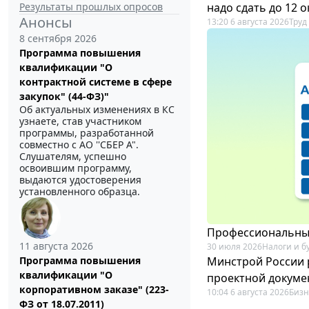
Результаты прошлых опросов
надо сдать до 12 
Анонсы
13:20 6 августа 2026
Труд
8 сентября 2026
Программа повышения
квалификации "О
контрактной системе в сфере
закупок" (44-ФЗ)"
Об актуальных изменениях в КС
узнаете, став участником
программы, разработанной
совместно с АО ''СБЕР А".
Слушателям, успешно
освоившим программу,
выдаются удостоверения
установленного образца.
Профессиональный
11 августа 2026
30 июля 2026
Налоги и б
Минстрой России 
Программа повышения
квалификации "О
проектной докуме
корпоративном заказе" (223-
10:04 6 августа 2026
Бизн
ФЗ от 18.07.2011)