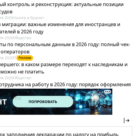
ый контроль и реконструкция: актуальные позиции
судов
ля 2026
Налоги и бухучет
 миграции: важные изменения для иностранцев и
телей в 2026 году
ля 2026
Общество
ты по персональным данным в 2026 году: полный чек-
я операторов
ля 2026
IT
Реклама
мершего: в каком размере переходят к наследникам и
х можно не платить
ля 2026
Общество
отрудника на работу в 2026 году: порядок оформления
овика и бухгалтера
ля 2026
Труд
Реклама
ок заполнения декларации по налогу на прибыль