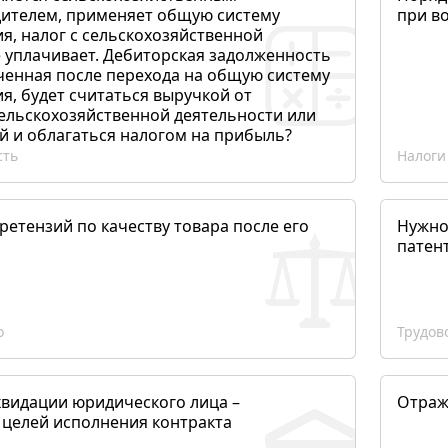
ителем, применяет общую систему
при в
я, налог с сельскохозяйственной
 уплачивает. Дебиторская задолженность
ченная после перехода на общую систему
, будет считаться выручкой от
сельскохозяйственной деятельности или
й и облагаться налогом на прибыль?
сть
Налоги
етензий по качеству товара после его
Нужно
патен
о
Трудов
квидации юридического лица –
Отраж
 целей исполнения контракта