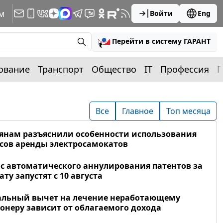
м
Войти
Eng
Перейти в систему ГАРАНТ
ование
Транспорт
Общество
IT
Профессия
П
Все
Главное
Топ месяца
янам разъяснили особенности использования
сов аренды электросамокатов
с автоматического аннулирования патентов за
ату запустят с 10 августа
альный вычет на лечение неработающему
онеру зависит от облагаемого дохода