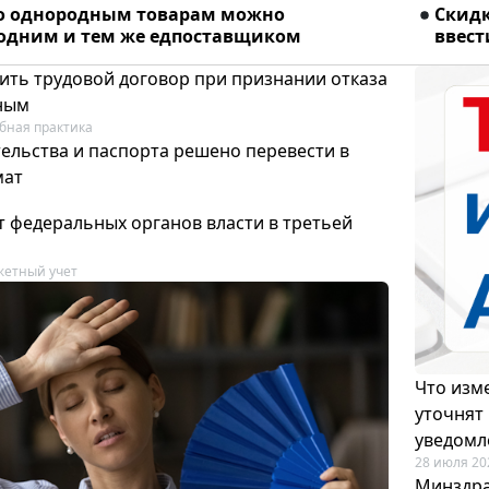
о однородным товарам можно
Скидк
 одним и тем же едпоставщиком
ввест
ить трудовой договор при признании отказа
ным
бная практика
ельства и паспорта решено перевести в
мат
т федеральных органов власти в третьей
етный учет
Что изме
уточнят
уведомл
28 июля 20
Минздра