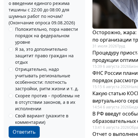
о введении единого режима
тишины с 22:00 до 08:00 для
шумных работ по ночам?
(Окончание опроса 09.08.2026)
Положительно, пора навести
Осторожно, жара:
порядок на федеральном
по организации т
уровне
31 июля 2026
Труд
Я за, это дополнительно
Процедуру приост
защитит право граждан на
продукции оптим
отдых
15:39 6 августа 2026
Бизн
Отрицательно, надо
ФНС России плани
учитывать региональные
порядок рассмотр
особенности: плотность
15:15 6 августа 2026
Нало
застройки, ритм жизни и т. д.
Какую статью КОСГ
Скорее против – проблемы не
виртуального сер
в отсутствии законов, а в их
14:54 6 августа 2026
Бюдж
исполнении
В РФ введут особы
Свой вариант (укажите в
образовательных 
комментарии)
13:41 6 августа 2026
Обр
Ответить
Отчет о выполнен