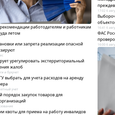
преждев
17:02 6 авг
Выбороч
объекто
 рекомендации работодателям и работникам
16:41 6 авг
руда летом
ФАС Рос
проверо
ановки или запрета реализации опасной
16:00 6 авг
изируют
ес
рует урегулировать экстерриториальный
ения жалоб
ги и бухучет
У выбрать для учета расходов на аренду
вера
етный учет
й порядок закупок товаров для
организаций
азование
ии квоты для приема на работу инвалидов