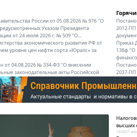
Горячи
вительства России от 05.08.2026 № 976 "О
Постано
предусмотренных Указом Президента
2012-ПП
ии от 24 июля 2026 г. № 509 "О...
докумен
терства экономического развития РФ от
Приказ Д
днем уровне цен нефти сорта «Юралс» за
138ф "О
финансов
 от 04.08.2026 № 334-ФЗ "О внесении
Постано
льные законодательные акты Российской
2037-ПП
Правител
енты
Все регио
Налогов
высших 
19:06
21 ию