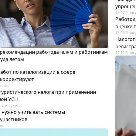
упрощен
18:27 5 авг
Работод
оценке 
18:03 5 авг
Налогоп
регистр
 рекомендации работодателям и работникам
17:12 5 авг
руда летом
работ по каталогизации в сфере
скорректируют
ество
 туристического налога при применении
ной УСН
ги и бухучет
к нужно учитывать системы
участников
ес