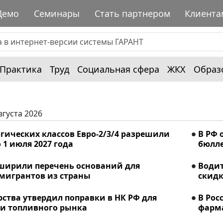
Демо
Семинары
Стать партнером
Клиента
Практика
Труд
Социальная сфера
ЖКХ
Образ
вгуста 2026
гических классов Евро-2/3/4 разрешили
В РФ 
 1 июля 2027 года
бюлле
сширили перечень оснований для
Водит
мигрантов из страны
скидк
рства утвердил поправки в НК РФ для
В Рос
и топливного рынка
фарма