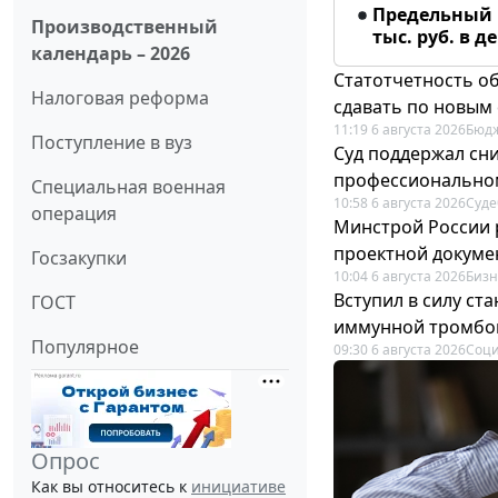
Предельный 
Производственный
тыс. руб. в д
календарь – 2026
Статотчетность об
Налоговая реформа
сдавать по новым
11:19 6 августа 2026
Бюдж
Поступление в вуз
Суд поддержал сн
профессионально
Специальная военная
10:58 6 августа 2026
Суде
операция
Минстрой России 
проектной докуме
Госзакупки
10:04 6 августа 2026
Бизн
Вступил в силу с
ГОСТ
иммунной тромбо
Популярное
09:30 6 августа 2026
Соци
Опрос
Как вы относитесь к
инициативе