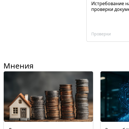
Истребование н
проверки докум
Проверки
Мнения