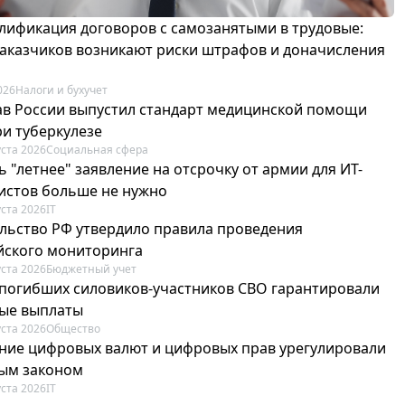
лификация договоров с самозанятыми в трудовые:
 заказчиков возникают риски штрафов и доначисления
026
Налоги и бухучет
в России выпустил стандарт медицинской помощи
ри туберкулезе
уста 2026
Социальная сфера
 "летнее" заявление на отсрочку от армии для ИТ-
истов больше не нужно
уста 2026
IT
льство РФ утвердило правила проведения
йского мониторинга
уста 2026
Бюджетный учет
погибших силовиков-участников СВО гарантировали
ые выплаты
уста 2026
Общество
ие цифровых валют и цифровых прав урегулировали
ым законом
уста 2026
IT