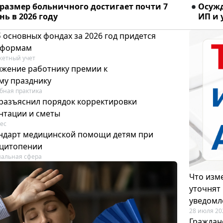
размер больничного достигает почти 7
Осужд
ень в 2026 году
ИП и
 основных фондах за 2026 год придется
 формам
етный учет
ижение работнику премии к
му празднику
бная практика
разъяснил порядок корректировки
нтации и сметы
ес
тандарт медицинской помощи детям при
цитопении
альная сфера
Что изме
уточнят
уведомл
28 июля 20
Граждан