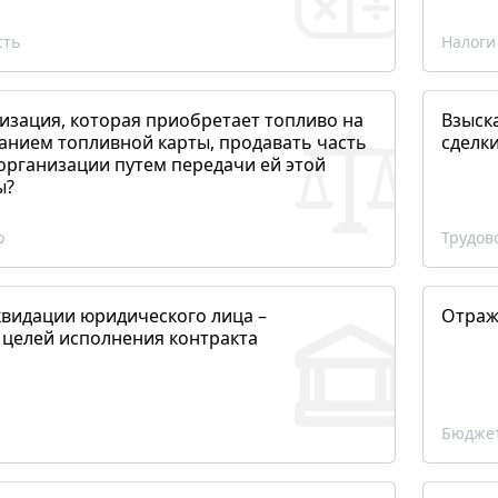
сть
Налоги
изация, которая приобретает топливо на
Взыск
анием топливной карты, продавать часть
сделк
организации путем передачи ей этой
ы?
о
Трудов
квидации юридического лица –
Отраж
 целей исполнения контракта
Бюджет