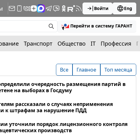
м
Войти
Eng
Перейти в систему ГАРАНТ
ование
Транспорт
Общество
IT
Профессия
П
Все
Главное
Топ месяца
определили очередность размещения партий в
тене на выборах в Госдуму
елям рассказали о случаях неприменения
и к штрафам за нарушение ПДД
сии уточнили порядок лицензионного контроля
цевтических производств