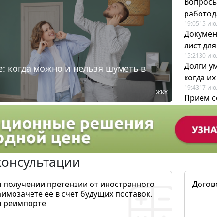
Вопросы
работода
19:05
15 ию
Докумен
лист дл
15:21
30 ию
Долги у
: когда можно и нельзя шуметь в
когда и
19:43
17 ию
ЖКХ
Прием с
для кадр
12:28
22 ию
консультации
и получении претензии от иностранного
Догов
аимозачете ее в счет будущих поставок.
и реимпорте