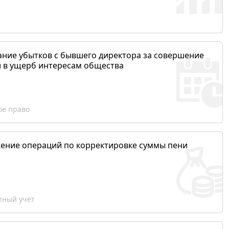
ание убытков с бывшего директора за совершение
и в ущерб интересам общества
ое право
ение операций по корректировке суммы пени
ный учет