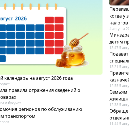
Переква
когда у
налогов
4 августа 2
Минздра
детям п
13:47 5 авг
Подавать
специал
13:21 5 авг
Правите
 календарь на август 2026 года
казначе
ухучет
12:55 5 авг
ила правила отражения сведений о
Семьям 
товарах
жилищн
ги и бухучет
12:38 5 авг
омочия регионов по обслуживанию
Обращен
ым транспортом
отдельн
спорт
11:44 5 авг