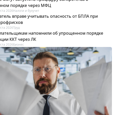
ном порядке через МФЦ
уста 2026
Налоги и бухучет
атель вправе учитывать опасность от БПЛА при
профрисков
уста 2026
Труд
лательщикам напомнили об упрощенном порядке
ации ККТ через ЛК
уста 2026
Бизнес