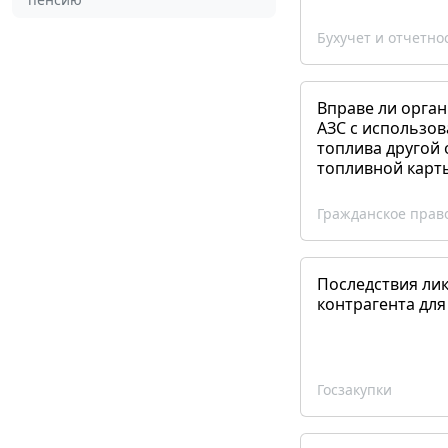
Бухучет и отчетно
Вправе ли орган
АЗС с использов
топлива другой 
топливной карт
Гражданское прав
Последствия ли
контрагента для
Госзакупки