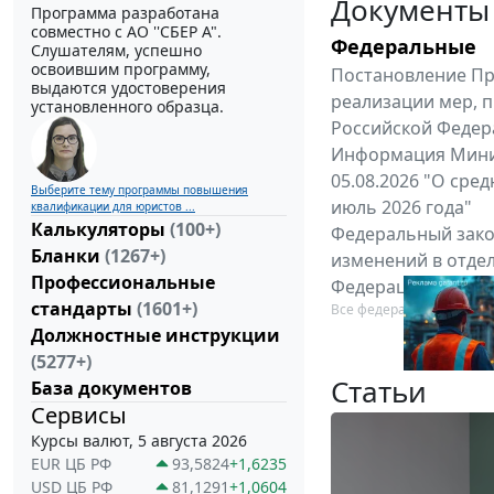
Документы
Программа разработана
совместно с АО ''СБЕР А".
Федеральные
Слушателям, успешно
освоившим программу,
Постановление Пра
выдаются удостоверения
реализации мер, 
установленного образца.
Российской Федерац
Информация Минис
05.08.2026 "О сре
Выберите тему программы повышения
июль 2026 года"
квалификации для юристов ...
Калькуляторы
(100+)
Федеральный закон
Бланки
(1267+)
изменений в отде
Профессиональные
Федерации"
стандарты
(1601+)
Все федеральные докум
Должностные инструкции
(5277+)
Статьи
База документов
Сервисы
Курсы валют, 5 августа 2026
EUR ЦБ РФ
93,5824
+1,6235
USD ЦБ РФ
81,1291
+1,0604