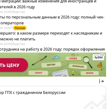
 миграции: важные изменения для иностранцев и
телей в 2026 году
ля 2026
Общество
ты по персональным данным в 2026 году: полный чек-
я операторов
ля 2026
IT
Реклама
мершего: в каком размере переходят к наследникам и
х можно не платить
ля 2026
Общество
отрудника на работу в 2026 году: порядок оформления
овика и бухгалтера
ля 2026
Труд
Реклама
ор ГПХ с гражданином Белоруссии