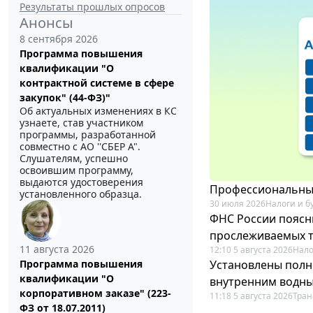
Результаты прошлых опросов
Анонсы
8 сентября 2026
Программа повышения
квалификации "О
контрактной системе в сфере
закупок" (44-ФЗ)"
Об актуальных изменениях в КС
узнаете, став участником
программы, разработанной
совместно с АО ''СБЕР А".
Слушателям, успешно
освоившим программу,
выдаются удостоверения
Профессиональный
установленного образца.
30 июля 2026
Налоги и б
ФНС России поясн
прослеживаемых 
11 августа 2026
12:10 5 августа 2026
Нало
Установлены полн
Программа повышения
квалификации "О
внутренним водн
корпоративном заказе" (223-
11:18 5 августа 2026
Тран
ФЗ от 18.07.2011)