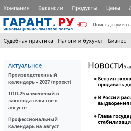
Компания
Вакансии
Продукты
Цены
Судебная практика
Налоги и бухучет
Бизнес
Новости
Актуальное
6 а
Производственный
Бензин эколо
календарь – 2027 (проект)
продавать до
ТОП-25 изменений в
В России ра
законодательстве в
выдворения 
августе
Глава госуда
Профессиональный
стабилизаци
календарь на август