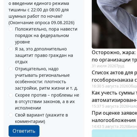
о введении единого режима
тишины с 22:00 до 08:00 для
шумных работ по ночам?
(Окончание опроса 09.08.2026)
Положительно, пора навести
порядок на федеральном
уровне
Я за, это дополнительно
Осторожно, жара:
защитит право граждан на
по организации т
отдых
31 июля 2026
Труд
Отрицательно, надо
Список актов для 
учитывать региональные
гособоронзаказа 
особенности: плотность
16:30 5 августа 2026
Общ
застройки, ритм жизни и т. д.
Как учесть суммы
Скорее против – проблемы не
автоматизирован
в отсутствии законов, а в их
15:37 5 августа 2026
Нало
исполнении
При оценке заяво
Свой вариант (укажите в
налогообложения 
комментарии)
14:43 5 августа 2026
Бизн
Ответить