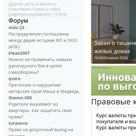
Другие даты и валюты
Ключевая ставка (ставка
рефинансирования) 14.00%
Форум
milo-23
Распределение госпошлины
между двумя истцами ФЛ и ООО
Закон о тишине
(АПК)
жилых домах
Иван2007
19:40
24 июля 2026
Можно ли применить навыки
рукопашного боя в целях
самообороны?
qvaro
Претензия о нарушении
авторских прав Маша и Медведь
Жанна_088
Правовые 
Родители выживают из
квартиры. Как защитить свои
Курс валюты пр
права?
покупателя и вз
turanova
Курс валюты пр
Право на досрочный выход на
пенсию