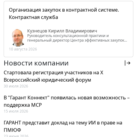
Организация закупок в контрактной системе.
Контрактная служба
Кузнецов Кирилл Владимирович
Руководитель консультационной практики и
генеральный директор Центра эффективных закупок
Tendery.ru, ведущий эксперт РАНХиГС при Президенте
10 августа 2026
РФ
Новости компании
Стартовала регистрация участников на X
Всероссийский юридический форум
30 июля 2026
В "Гарант Коннект" появилась новая возможность –
поддержка MCP
15 июля 2026
ГАРАНТ представит доклад на тему ИИ в праве на
ПМЮФ
23 июня 2026