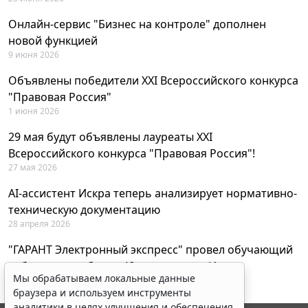
Онлайн-сервис "Бизнес на контроле" дополнен
новой функцией
9 июня 2026
Объявлены победители XXI Всероссийского конкурса
"Правовая Россия"
1 июня 2026
29 мая будут объявлены лауреаты XXI
Всероссийского конкурса "Правовая Россия"!
27 мая 2026
AI-ассистент Искра теперь анализирует нормативно-
техническую документацию
28 апреля 2026
"ГАРАНТ Электронный экспресс" провел обучающий
вебинар по работе с AI-ассистентом Искра
Мы обрабатываем локальные данные
23 апреля 2026
браузера и используем инструменты
аналитики в целях улучшения и обеспечения