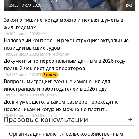
13:43
31 июля 2026
Труд
Закон о тишине: когда можно и нельзя шуметь в
жилых домах
19:40
24 июля 2026
ЖКХ
Налоговый контроль и реконструкция: актуальные
позиции высших судов
19:06
21 июля 2026
Налоги и бухучет
Документы по персональным данным в 2026 году:
полный чек-лист для операторов
15:21
30 июля 2026
IT
Реклама
Вопросы миграции: важные изменения для
иностранцев и работодателей в 2026 году
19:05
15 июля 2026
Общество
Долги умершего: в каком размере переходят к
наследникам и когда их можно не платить
19:43
17 июля 2026
Общество
Правовые консультации
Организация является сельскохозяйственным