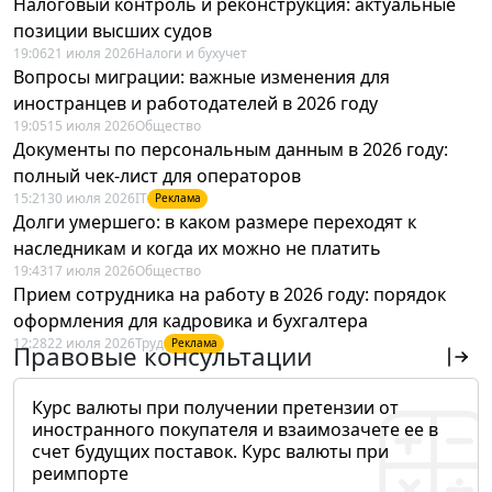
Налоговый контроль и реконструкция: актуальные
позиции высших судов
19:06
21 июля 2026
Налоги и бухучет
Вопросы миграции: важные изменения для
иностранцев и работодателей в 2026 году
19:05
15 июля 2026
Общество
Документы по персональным данным в 2026 году:
полный чек-лист для операторов
15:21
30 июля 2026
IT
Реклама
Долги умершего: в каком размере переходят к
наследникам и когда их можно не платить
19:43
17 июля 2026
Общество
Прием сотрудника на работу в 2026 году: порядок
оформления для кадровика и бухгалтера
12:28
22 июля 2026
Труд
Реклама
Правовые консультации
Курс валюты при получении претензии от
иностранного покупателя и взаимозачете ее в
счет будущих поставок. Курс валюты при
реимпорте