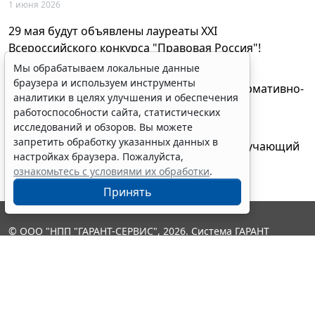
1 июня 2026
29 мая будут объявлены лауреаты XXI
Всероссийского конкурса "Правовая Россия"!
27 мая 2026
Мы обрабатываем локальные данные
браузера и используем инструменты
AI-ассистент Искра теперь анализирует нормативно-
аналитики в целях улучшения и обеспечения
техническую документацию
работоспособности сайта, статистических
28 апреля 2026
исследований и обзоров. Вы можете
запретить обработку указанных данных в
"ГАРАНТ Электронный экспресс" провел обучающий
настройках браузера. Пожалуйста,
вебинар по работе с AI-ассистентом Искра
ознакомьтесь с условиями их обработки
.
23 апреля 2026
Принять
© ООО "НПП "ГАРАНТ-СЕРВИС", 2026. Система ГАРАНТ
выпускается с 1990 года. Компания "Гарант" и ее партнеры
являются участниками Российской ассоциации правовой
информации ГАРАНТ.
Контакты
8-800-200-88-88