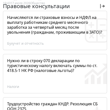
19:43
17 июля 2026
Общество
Правовые консультации
Начисляются ли страховые взносы и НДФЛ на
выплату работникам среднего месячного
заработка за четвертый месяц после
увольнения (гражданам, проживающим в ЗАТО)?
Бухучет и отчетность
Нужно ли в строку 070 декларации по
туристическому налогу включать суммы по ст.
418.5-1 НК РФ (налоговые льготы)?
Налоги
Трудоустройство граждан КНДР. Резолюция СБ
ООН 2375