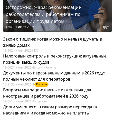
Осторожно, жара: рекомендации
работодателям и работникам по
организации труда летом
13:43
31 июля 2026
Труд
Закон о тишине: когда можно и нельзя шуметь в
жилых домах
19:40
24 июля 2026
ЖКХ
Налоговый контроль и реконструкция: актуальные
позиции высших судов
19:06
21 июля 2026
Налоги и бухучет
Документы по персональным данным в 2026 году:
полный чек-лист для операторов
15:21
30 июля 2026
IT
Реклама
Вопросы миграции: важные изменения для
иностранцев и работодателей в 2026 году
19:05
15 июля 2026
Общество
Долги умершего: в каком размере переходят к
наследникам и когда их можно не платить