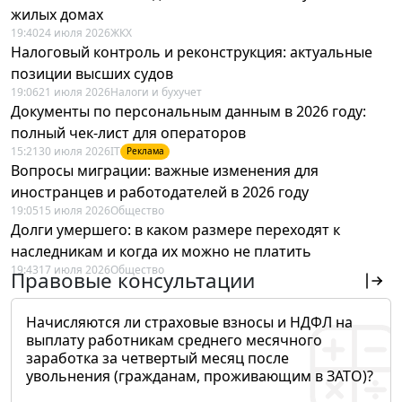
жилых домах
19:40
24 июля 2026
ЖКХ
Налоговый контроль и реконструкция: актуальные
позиции высших судов
19:06
21 июля 2026
Налоги и бухучет
Документы по персональным данным в 2026 году:
полный чек-лист для операторов
15:21
30 июля 2026
IT
Реклама
Вопросы миграции: важные изменения для
иностранцев и работодателей в 2026 году
19:05
15 июля 2026
Общество
Долги умершего: в каком размере переходят к
наследникам и когда их можно не платить
19:43
17 июля 2026
Общество
Правовые консультации
Начисляются ли страховые взносы и НДФЛ на
выплату работникам среднего месячного
заработка за четвертый месяц после
увольнения (гражданам, проживающим в ЗАТО)?