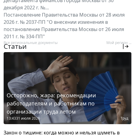
Департамента финансов города Москвы от 30
декабря 2022 г. №...
Постановление Правительства Москвы от 28 июля
2026 г. № 2037-ПП "О внесении изменения в
постановление Правительства Москвы от 26 июля
2011 г. № 334-ПП"
Все региональные документы
Мой регион ...
Статьи
Осторожно, жара: рекомендации
работодателям и работникам по
организации труда летом
13:43
31 июля 2026
Труд
Закон о тишине: когда можно и нельзя шуметь в