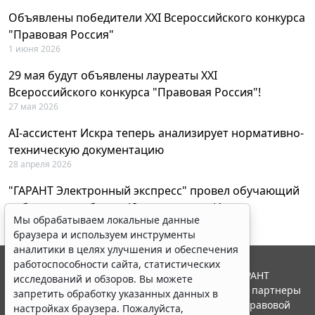
Объявлены победители XXI Всероссийского конкурса
"Правовая Россия"
1 июня 2026
29 мая будут объявлены лауреаты XXI
Всероссийского конкурса "Правовая Россия"!
27 мая 2026
AI-ассистент Искра теперь анализирует нормативно-
техническую документацию
28 апреля 2026
"ГАРАНТ Электронный экспресс" провел обучающий
вебинар по работе с AI-ассистентом Искра
Мы обрабатываем локальные данные
23 апреля 2026
браузера и используем инструменты
аналитики в целях улучшения и обеспечения
работоспособности сайта, статистических
© ООО "НПП "ГАРАНТ-СЕРВИС", 2026. Система ГАРАНТ
исследований и обзоров. Вы можете
выпускается с 1990 года. Компания "Гарант" и ее партнеры
запретить обработку указанных данных в
являются участниками Российской ассоциации правовой
настройках браузера. Пожалуйста,