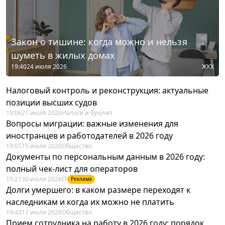
Закон о тишине: когда можно и нельзя
шуметь в жилых домах
19:40
24 июля 2026
ЖКХ
Налоговый контроль и реконструкция: актуальные
позиции высших судов
19:06
21 июля 2026
Налоги и бухучет
Вопросы миграции: важные изменения для
иностранцев и работодателей в 2026 году
19:05
15 июля 2026
Общество
Документы по персональным данным в 2026 году:
полный чек-лист для операторов
15:21
30 июля 2026
IT
Реклама
Долги умершего: в каком размере переходят к
наследникам и когда их можно не платить
19:43
17 июля 2026
Общество
Прием сотрудника на работу в 2026 году: порядок