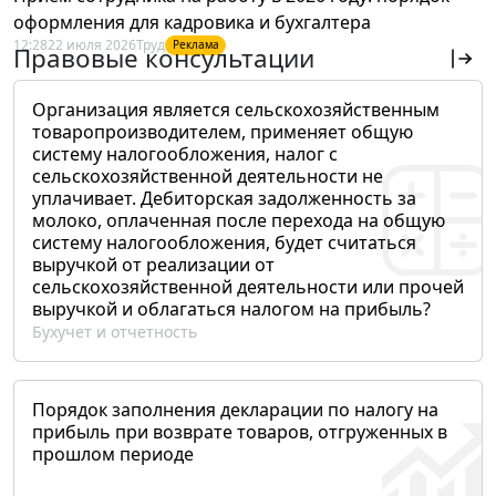
оформления для кадровика и бухгалтера
12:28
22 июля 2026
Труд
Реклама
Правовые консультации
Организация является сельскохозяйственным
товаропроизводителем, применяет общую
систему налогообложения, налог с
сельскохозяйственной деятельности не
уплачивает. Дебиторская задолженность за
молоко, оплаченная после перехода на общую
систему налогообложения, будет считаться
выручкой от реализации от
сельскохозяйственной деятельности или прочей
выручкой и облагаться налогом на прибыль?
Бухучет и отчетность
Порядок заполнения декларации по налогу на
прибыль при возврате товаров, отгруженных в
прошлом периоде