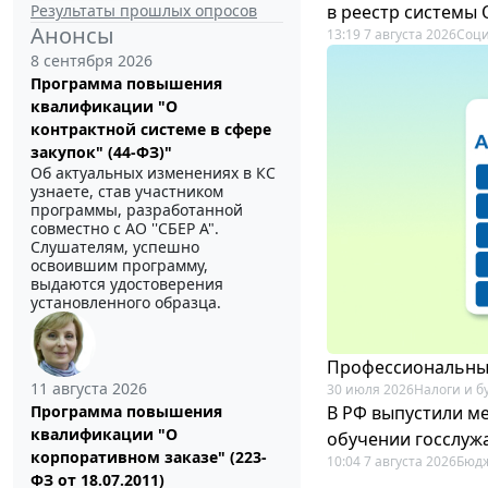
Результаты прошлых опросов
в реестр системы
Анонсы
13:19 7 августа 2026
Соци
8 сентября 2026
Программа повышения
квалификации "О
контрактной системе в сфере
закупок" (44-ФЗ)"
Об актуальных изменениях в КС
узнаете, став участником
программы, разработанной
совместно с АО ''СБЕР А".
Слушателям, успешно
освоившим программу,
выдаются удостоверения
установленного образца.
Профессиональный
11 августа 2026
30 июля 2026
Налоги и б
В РФ выпустили ме
Программа повышения
квалификации "О
обучении госслуж
корпоративном заказе" (223-
10:04 7 августа 2026
Бюдж
ФЗ от 18.07.2011)