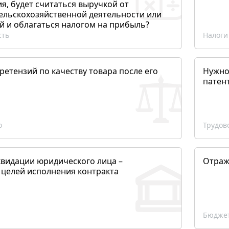
, будет считаться выручкой от
сельскохозяйственной деятельности или
й и облагаться налогом на прибыль?
сть
Налоги
етензий по качеству товара после его
Нужно
патен
о
Трудов
квидации юридического лица –
Отраж
 целей исполнения контракта
Бюджет