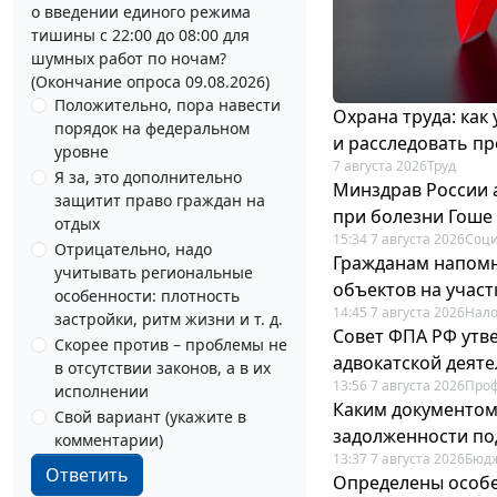
о введении единого режима
тишины с 22:00 до 08:00 для
шумных работ по ночам?
(Окончание опроса 09.08.2026)
Положительно, пора навести
Охрана труда: как
порядок на федеральном
и расследовать п
уровне
7 августа 2026
Труд
Я за, это дополнительно
Минздрав России 
защитит право граждан на
при болезни Гоше
отдых
15:34 7 августа 2026
Соци
Отрицательно, надо
Гражданам напомн
учитывать региональные
объектов на учас
особенности: плотность
14:45 7 августа 2026
Нало
застройки, ритм жизни и т. д.
Совет ФПА РФ утв
Скорее против – проблемы не
адвокатской деят
в отсутствии законов, а в их
13:56 7 августа 2026
Про
исполнении
Каким документо
Свой вариант (укажите в
задолженности по
комментарии)
13:37 7 августа 2026
Бюдж
Ответить
Определены особе