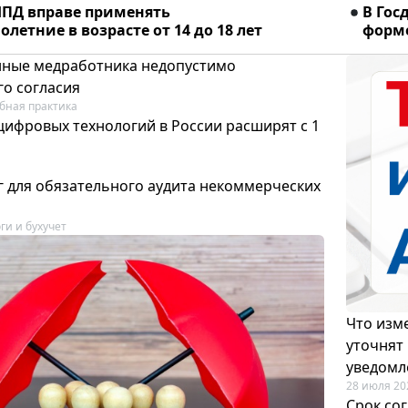
ПД вправе применять
В Гос
летние в возрасте от 14 до 18 лет
форме
ные медработника недопустимо
го согласия
бная практика
цифровых технологий в России расширят с 1
 для обязательного аудита некоммерческих
ги и бухучет
Что изме
уточнят
уведомл
28 июля 20
Срок со