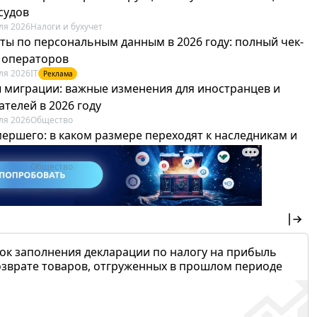
судов
ля 2026
Налоги и бухучет
ты по персональным данным в 2026 году: полный чек-
я операторов
ля 2026
IT
Реклама
 миграции: важные изменения для иностранцев и
телей в 2026 году
ля 2026
Общество
мершего: в каком размере переходят к наследникам и
х можно не платить
ля 2026
Общество
ок заполнения декларации по налогу на прибыль
озврате товаров, отгруженных в прошлом периоде