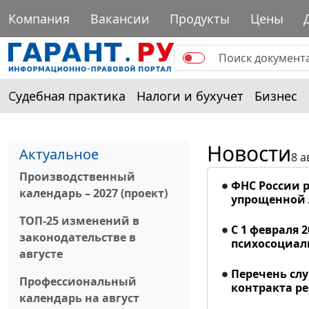
Компания
Вакансии
Продукты
Цены
Судебная практика
Налоги и бухучет
Бизнес
Новости
Актуальное
8 а
Производственный
ФНС России р
календарь – 2027 (проект)
упрощенной
ТОП-25 изменений в
С 1 февраля 
законодательстве в
психосоциал
августе
Перечень сл
Профессиональный
контракта р
календарь на август