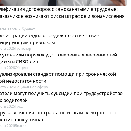
лификация договоров с самозанятыми в трудовые:
 заказчиков возникают риски штрафов и доначисления
026
Налоги и бухучет
регистрации судна определят соответствие
фицирующим признакам
уста 2026
Транспорт
Ф уточнили порядок удостоверения доверенностей
ихся в СИЗО лиц
уста 2026
Общество
туализировали стандарт помощи при хронической
ой недостаточности
уста 2026
Социальная сфера
атели могут получить субсидии при трудоустройстве
х родителей
уста 2026
Труд
ру заключения контракта по итогам электронного
 котировок уточнят
уста 2026
Бизнес