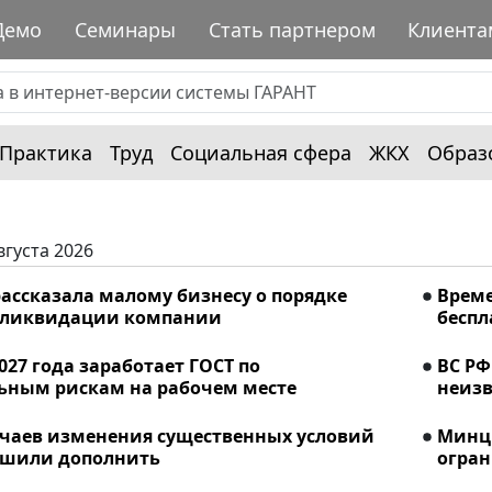
Демо
Семинары
Стать партнером
Клиента
Практика
Труд
Социальная сфера
ЖКХ
Образ
вгуста 2026
ассказала малому бизнесу о порядке
Време
 ликвидации компании
беспл
2027 года заработает ГОСТ по
ВС РФ
ьным рискам на рабочем месте
неизв
учаев изменения существенных условий
Минци
ешили дополнить
огран