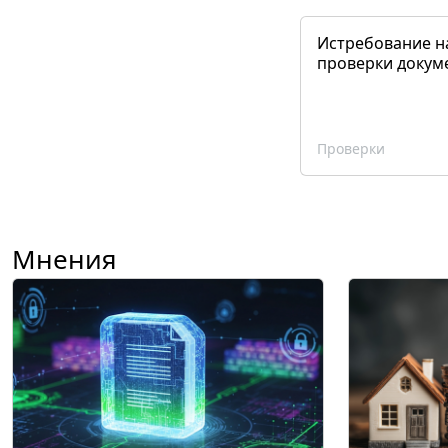
Истребование н
проверки докум
Проверки
Мнения