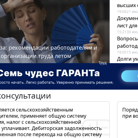
высших 
19:06
21 ию
Докумен
лист дл
15:21
30 ию
Вопросы
работода
ра: рекомендации работодателям и
19:05
15 ию
 организации труда летом
Долги у
Труд
когда и
19:43
17 ию
консультации
ляется сельскохозяйственным
Поряд
ителем, применяет общую систему
при в
я, налог с сельскохозяйственной
 уплачивает. Дебиторская задолженность
ченная после перехода на общую систему