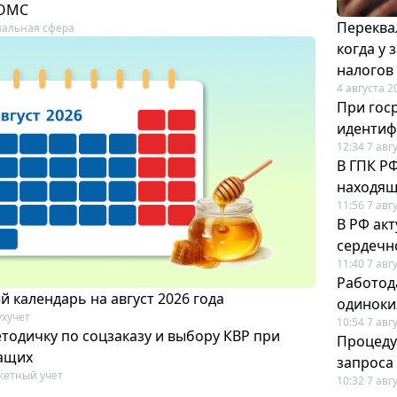
 ОМС
Переква
альная сфера
когда у
налогов
4 августа 2
При гос
иденти
12:34 7 авг
В ГПК Р
находящ
11:56 7 авг
В РФ ак
сердечн
11:40 7 авг
Работод
 календарь на август 2026 года
одиноки
ухучет
10:54 7 авг
тодичку по соцзаказу и выбору КВР при
Процеду
ащих
запроса
етный учет
10:32 7 авг