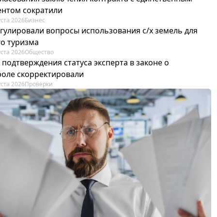
ентом сократили
уста 2026
Бизнес
егулировали вопросы использования с/х земель для
го туризма
уста 2026
Общество
 подтверждения статуса эксперта в законе о
роле скорректировали
уста 2026
Проверки