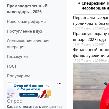
Спецрежим Н
Производственный
несовершенно
календарь – 2026
Персональные дан
Налоговая реформа
публиковать без е
18:27 7 августа 2026
Суде
Поступление в вуз
Правовую охрану 
января 2027 года
Специальная военная
18:04 7 августа 2026
IT
операция
Финансовый порог
фондов увеличили
Госзакупки
17:36 7 августа 2026
Нало
ГОСТ
Популярное
Опрос
Как вы относитесь к
инициативе