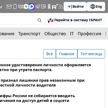
м
Войти
Eng
Перейти в систему ГАРАНТ
ование
Транспорт
Общество
IT
Профессия
П
Все
Главное
Топ месяца
нное удостоверение личности оформляется
атно при утрате паспорта
 признал лишение прав незаконным при
естной личности водителя
фры России не собирается вводить
ичения на доступ детей в соцсети