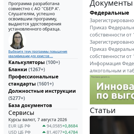
Документы
Программа разработана
совместно с АО ''СБЕР А".
Федеральные
Слушателям, успешно
освоившим программу,
Зарегистрировано 
выдаются удостоверения
Приказ Федеральн
установленного образца.
собственности от 
Зарегистрировано 
Приказ Федеральн
Выберите тему программы повышения
собственности от 
квалификации для юристов ...
Калькуляторы
(100+)
Информация Федер
Бланки
(1267+)
алкогольным и таб
Профессиональные
"Вниманию произв
стандарты
(1601+)
Все федеральные докум
Должностные инструкции
(5277+)
База документов
Статьи
Сервисы
Курсы валют, 7 августа 2026
EUR ЦБ РФ
94,0585
+0,8684
USD ЦБ РФ
81,4077
+0,4784