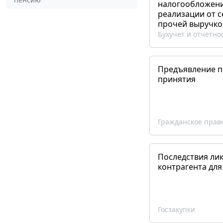
налогообложения
реализации от 
прочей выручко
Бухучет и отчетно
Предъявление пр
принятия
Гражданское прав
Последствия ли
контрагента для
Госзакупки