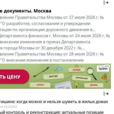
е документы. Москва
вление Правительства Москвы от 27 июля 2026 г. №
 "О разработке, согласовании и утверждении
тации по организации дорожного движения в...
епартамента финансов г. Москвы от 24 июля 2026 г. №
 внесении изменения в приказ Департамента
 города Москвы от 30 декабря 2022 г. №...
вление Правительства Москвы от 28 июля 2026 г. №
 "О внесении изменения в постановление
ьства Москвы от 26 июля 2011 г. № 334-ПП"
нальные документы
Мой регион ...
 тишине: когда можно и нельзя шуметь в жилых домах
ля 2026
ЖКХ
ый контроль и реконструкция: актуальные позиции