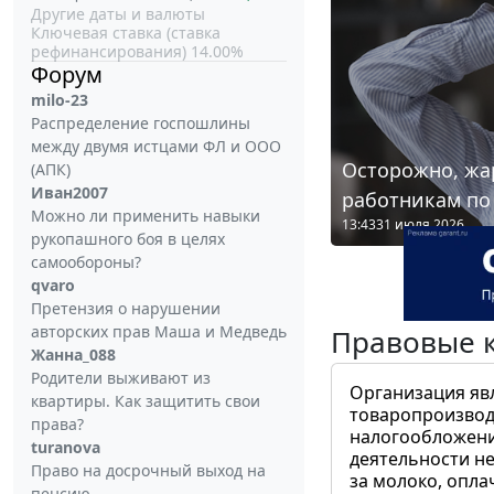
Другие даты и валюты
Ключевая ставка (ставка
рефинансирования) 14.00%
Форум
milo-23
Распределение госпошлины
между двумя истцами ФЛ и ООО
Осторожно, жа
(АПК)
Иван2007
работникам по
Можно ли применить навыки
13:43
31 июля 2026
рукопашного боя в целях
самообороны?
qvaro
Претензия о нарушении
авторских прав Маша и Медведь
Правовые 
Жанна_088
Родители выживают из
Организация яв
квартиры. Как защитить свои
товаропроизвод
права?
налогообложени
turanova
деятельности не
Право на досрочный выход на
за молоко, опла
пенсию