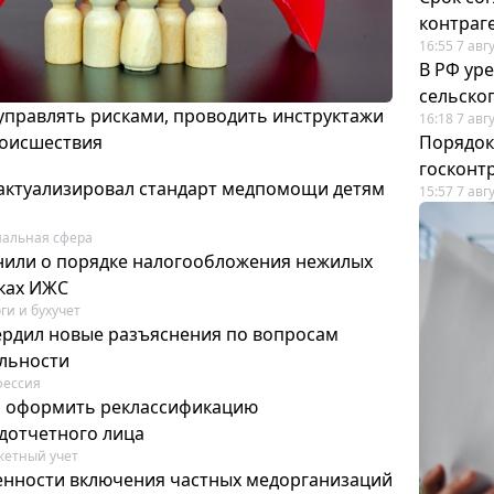
контраг
16:55 7 авг
В РФ ур
сельско
 управлять рисками, проводить инструктажи
16:18 7 авг
роисшествия
Порядок
госконт
актуализировал стандарт медпомощи детям
15:57 7 авг
альная сфера
или о порядке налогообложения нежилых
тках ИЖС
ги и бухучет
ердил новые разъяснения по вопросам
ельности
фессия
м оформить реклассификацию
дотчетного лица
етный учет
нности включения частных медорганизаций