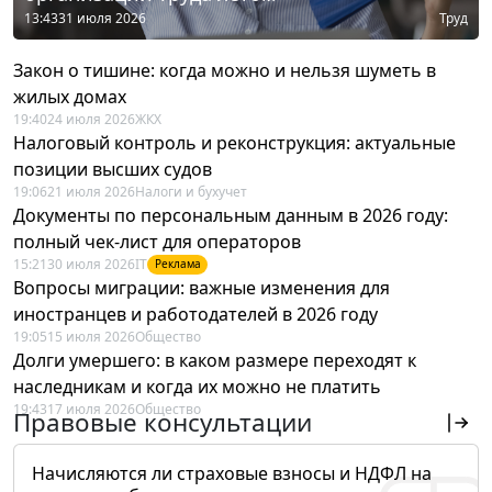
13:43
31 июля 2026
Труд
Закон о тишине: когда можно и нельзя шуметь в
жилых домах
19:40
24 июля 2026
ЖКХ
Налоговый контроль и реконструкция: актуальные
позиции высших судов
19:06
21 июля 2026
Налоги и бухучет
Документы по персональным данным в 2026 году:
полный чек-лист для операторов
15:21
30 июля 2026
IT
Реклама
Вопросы миграции: важные изменения для
иностранцев и работодателей в 2026 году
19:05
15 июля 2026
Общество
Долги умершего: в каком размере переходят к
наследникам и когда их можно не платить
19:43
17 июля 2026
Общество
Правовые консультации
Начисляются ли страховые взносы и НДФЛ на