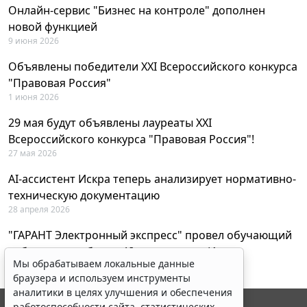
Онлайн-сервис "Бизнес на контроле" дополнен
новой функцией
9 июня 2026
Объявлены победители XXI Всероссийского конкурса
"Правовая Россия"
1 июня 2026
29 мая будут объявлены лауреаты XXI
Всероссийского конкурса "Правовая Россия"!
27 мая 2026
AI-ассистент Искра теперь анализирует нормативно-
техническую документацию
28 апреля 2026
"ГАРАНТ Электронный экспресс" провел обучающий
вебинар по работе с AI-ассистентом Искра
Мы обрабатываем локальные данные
23 апреля 2026
браузера и используем инструменты
аналитики в целях улучшения и обеспечения
работоспособности сайта, статистических