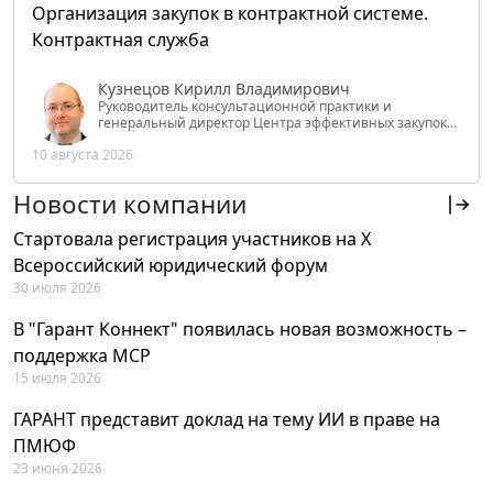
Организация закупок в контрактной системе.
Контрактная служба
Кузнецов Кирилл Владимирович
Руководитель консультационной практики и
генеральный директор Центра эффективных закупок
Tendery.ru, ведущий эксперт РАНХиГС при Президенте
10 августа 2026
РФ
Новости компании
Стартовала регистрация участников на X
Всероссийский юридический форум
30 июля 2026
В "Гарант Коннект" появилась новая возможность –
поддержка MCP
15 июля 2026
ГАРАНТ представит доклад на тему ИИ в праве на
ПМЮФ
23 июня 2026