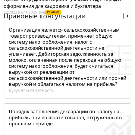
оформления для кадровика и бухгалтера
12:28
22 июля 2026
Труд
Реклама
Правовые консультации
Организация является сельскохозяйственным
товаропроизводителем, применяет общую
систему налогообложения, налог с
сельскохозяйственной деятельности не
уплачивает. Дебиторская задолженность за
молоко, оплаченная после перехода на общую
систему налогообложения, будет считаться
выручкой от реализации от
сельскохозяйственной деятельности или прочей
выручкой и облагаться налогом на прибыль?
Бухучет и отчетность
Порядок заполнения декларации по налогу на
прибыль при возврате товаров, отгруженных в
прошлом периоде