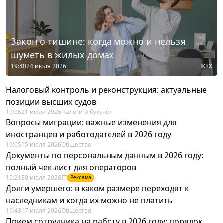
Закон о тишине: когда можно и нельзя
шуметь в жилых домах
19:40
24 июля 2026
ЖКХ
Налоговый контроль и реконструкция: актуальные
позиции высших судов
19:06
21 июля 2026
Налоги и бухучет
Вопросы миграции: важные изменения для
иностранцев и работодателей в 2026 году
19:05
15 июля 2026
Общество
Документы по персональным данным в 2026 году:
полный чек-лист для операторов
15:21
30 июля 2026
IT
Реклама
Долги умершего: в каком размере переходят к
наследникам и когда их можно не платить
19:43
17 июля 2026
Общество
Прием сотрудника на работу в 2026 году: порядок