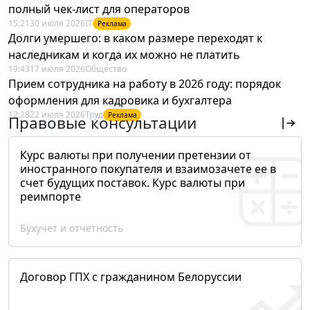
полный чек-лист для операторов
15:21
30 июля 2026
IT
Реклама
Долги умершего: в каком размере переходят к
наследникам и когда их можно не платить
19:43
17 июля 2026
Общество
Прием сотрудника на работу в 2026 году: порядок
оформления для кадровика и бухгалтера
12:28
22 июля 2026
Труд
Реклама
Правовые консультации
Курс валюты при получении претензии от
иностранного покупателя и взаимозачете ее в
счет будущих поставок. Курс валюты при
реимпорте
Бухучет и отчетность
Договор ГПХ с гражданином Белоруссии