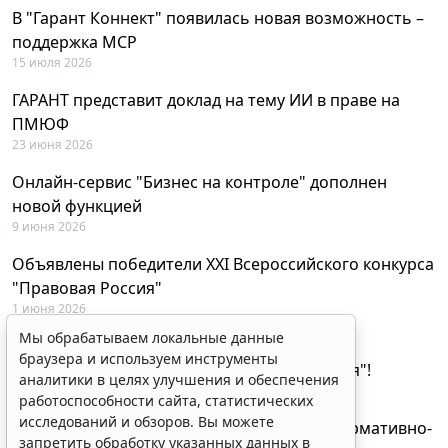
В "Гарант Коннект" появилась новая возможность –
поддержка MCP
15 июля 2026
ГАРАНТ представит доклад на тему ИИ в праве на
ПМЮФ
23 июня 2026
Онлайн-сервис "Бизнес на контроле" дополнен
новой функцией
9 июня 2026
Объявлены победители XXI Всероссийского конкурса
"Правовая Россия"
1 июня 2026
Мы обрабатываем локальные данные
29 мая будут объявлены лауреаты XXI
браузера и используем инструменты
Всероссийского конкурса "Правовая Россия"!
аналитики в целях улучшения и обеспечения
27 мая 2026
работоспособности сайта, статистических
исследований и обзоров. Вы можете
AI-ассистент Искра теперь анализирует нормативно-
запретить обработку указанных данных в