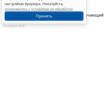
техническую документацию
настройках браузера. Пожалуйста,
28 апреля 2026
ознакомьтесь с условиями их обработки
.
"ГАРАНТ Электронный экспресс" провел обучающий
Принять
вебинар по работе с AI-ассистентом Искра
23 апреля 2026
© ООО "НПП "ГАРАНТ-СЕРВИС", 2026. Система ГАРАНТ
выпускается с 1990 года. Компания "Гарант" и ее партнеры
являются участниками Российской ассоциации правовой
информации ГАРАНТ.
Портал ГАРАНТ.РУ зарегистрирован в качестве сетевого
издания Федеральной службой по надзору в сфере
связи,информационных технологий и массовых
коммуникаций (Роскомнадзором), Эл № ФС77-58365 от 18
июня 2014 года.
16+
Контакты
8-800-200-88-88