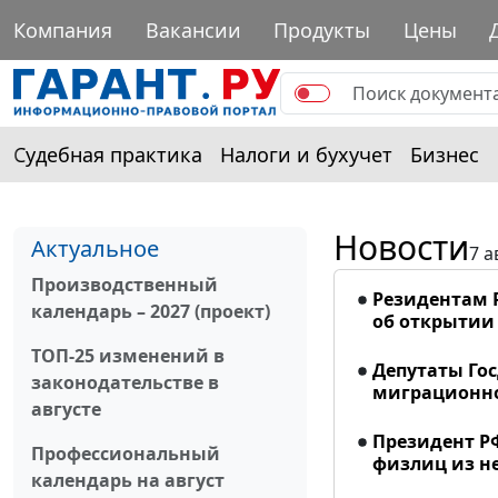
Компания
Вакансии
Продукты
Цены
Судебная практика
Налоги и бухучет
Бизнес
Новости
Актуальное
7 а
Производственный
Резидентам 
календарь – 2027 (проект)
об открытии 
ТОП-25 изменений в
Депутаты Го
законодательстве в
миграционно
августе
Президент Р
Профессиональный
физлиц из н
календарь на август