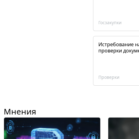
Госзакупки
Истребование н
проверки докум
Проверки
Мнения