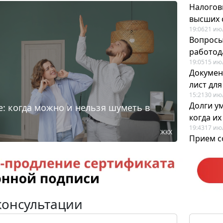
Налогов
высших 
19:06
21 ию
Вопросы
работода
19:05
15 ию
Докумен
лист дл
15:21
30 ию
Долги у
: когда можно и нельзя шуметь в
когда и
19:43
17 ию
ЖКХ
Прием с
для кадр
12:28
22 ию
консультации