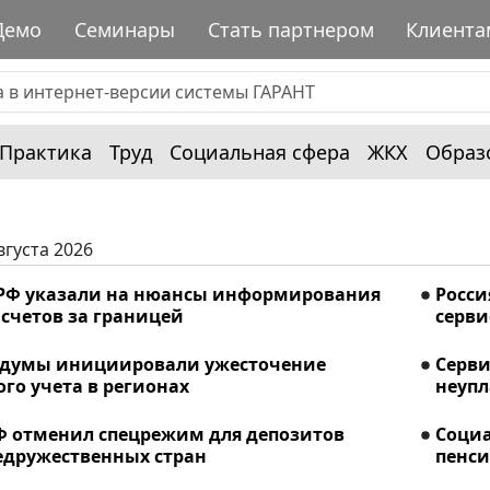
Демо
Семинары
Стать партнером
Клиента
Практика
Труд
Социальная сфера
ЖКХ
Образ
вгуста 2026
РФ указали на нюансы информирования
Росси
счетов за границей
серви
сдумы инициировали ужесточение
Серви
го учета в регионах
неупл
Ф отменил спецрежим для депозитов
Соци
едружественных стран
пенси