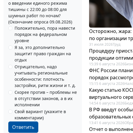
о введении единого режима
тишины с 22:00 до 08:00 для
шумных работ по ночам?
(Окончание опроса 09.08.2026)
Положительно, пора навести
Осторожно, жара:
порядок на федеральном
по организации т
уровне
31 июля 2026
Труд
Я за, это дополнительно
Процедуру приост
защитит право граждан на
продукции оптим
отдых
15:39 6 августа 2026
Бизн
Отрицательно, надо
ФНС России плани
учитывать региональные
порядок рассмотр
особенности: плотность
15:15 6 августа 2026
Нало
застройки, ритм жизни и т. д.
Какую статью КОСГ
Скорее против – проблемы не
виртуального сер
в отсутствии законов, а в их
14:54 6 августа 2026
Бюдж
исполнении
В РФ введут особы
Свой вариант (укажите в
образовательных 
комментарии)
13:41 6 августа 2026
Обр
Ответить
Отчет о выполнен