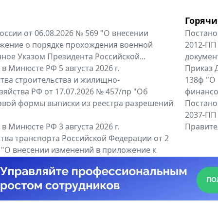
Горячи
оссии от 06.08.2026 № 569 "О внесении
Постано
жение о порядке прохождения военной
2012-ПП
ное Указом Президента Российской...
докумен
в Минюсте РФ 5 августа 2026 г.
Приказ Д
тва строительства и жилищно-
138ф "О
яйства РФ от 17.07.2026 № 457/пр "Об
финансов
овой формы выписки из реестра разрешений
Постано
2037-ПП
в Минюсте РФ 3 августа 2026 г.
Правител
тва транспорта Российской Федерации от 2
6 "О внесении изменений в приложение к
тва транспорта Российской...
енты
Все регио