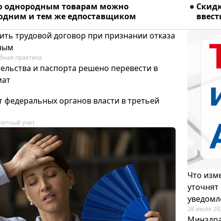
о однородным товарам можно
Скидк
 одним и тем же едпоставщиком
ввест
ить трудовой договор при признании отказа
ным
бная практика
ельства и паспорта решено перевести в
мат
т федеральных органов власти в третьей
етный учет
Что изме
уточнят
уведомл
28 июля 20
Минздра