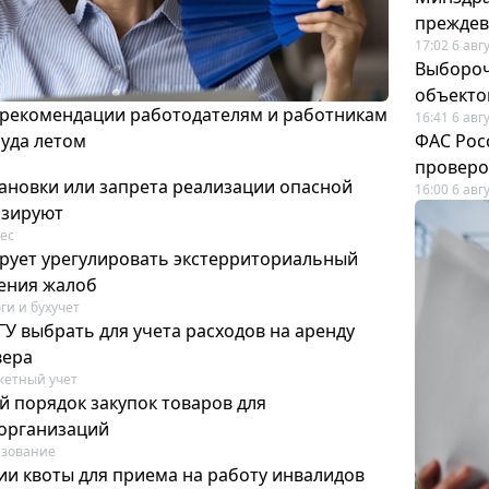
преждев
17:02 6 авг
Выбороч
объекто
 рекомендации работодателям и работникам
16:41 6 авг
руда летом
ФАС Рос
проверо
ановки или запрета реализации опасной
16:00 6 авг
изируют
ес
рует урегулировать экстерриториальный
ения жалоб
ги и бухучет
У выбрать для учета расходов на аренду
вера
етный учет
й порядок закупок товаров для
организаций
азование
ии квоты для приема на работу инвалидов