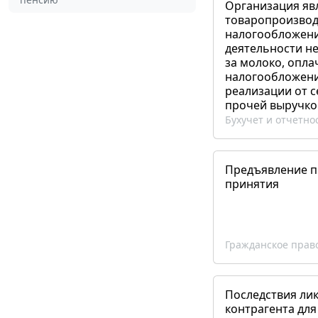
Организация яв
товаропроизвод
налогообложени
деятельности не
за молоко, опла
налогообложения
реализации от 
прочей выручко
Бухучет и отчетно
Предъявление пр
принятия
Гражданское прав
Последствия ли
контрагента для