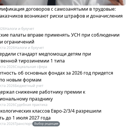
лификация договоров с самозанятыми в трудовые:
 заказчиков возникают риски штрафов и доначисления
026
Налоги и бухучет
ские палаты вправе применять УСН при соблюдении
 и ограничений
уста 2026
Налоги и бухучет
вердили стандарт медпомощи детям при
твенной тирозинемии 1 типа
уста 2026
Социальная сфера
етность об основных фондах за 2026 год придется
 по новым формам
уста 2026
Бюджетный учет
держал снижение работнику премии к
иональному празднику
уста 2026
Судебная практика
экологических классов Евро-2/3/4 разрешили
ь до 1 июля 2027 года
уста 2026
Транспорт
Выбор редакции