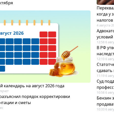
октября
Переква
когда у
налогов
4 августа 2
Адвокат
условий
12:58 6 авг
В РФ ут
наследс
12:10 6 авг
Статотч
сдавать
11:19 6 авг
Суд под
 календарь на август 2026 года
професс
ухучет
10:58 6 авг
разъяснил порядок корректировки
Бензин 
нтации и сметы
продават
ес
10:33 6 авг