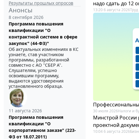
Результаты прошлых опросов
надо сдать до 12 
Анонсы
13:20 6 августа 2026
Труд
8 сентября 2026
Программа повышения
квалификации "О
контрактной системе в сфере
закупок" (44-ФЗ)"
Об актуальных изменениях в КС
узнаете, став участником
программы, разработанной
совместно с АО ''СБЕР А".
Слушателям, успешно
освоившим программу,
выдаются удостоверения
установленного образца.
Профессиональный
11 августа 2026
30 июля 2026
Налоги и б
Минстрой России 
Программа повышения
квалификации "О
проектной докуме
корпоративном заказе" (223-
10:04 6 августа 2026
Бизн
ФЗ от 18.07.2011)