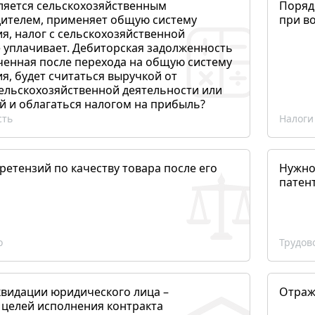
ляется сельскохозяйственным
Поряд
ителем, применяет общую систему
при в
я, налог с сельскохозяйственной
 уплачивает. Дебиторская задолженность
ченная после перехода на общую систему
, будет считаться выручкой от
сельскохозяйственной деятельности или
й и облагаться налогом на прибыль?
сть
Налоги
етензий по качеству товара после его
Нужно
патен
о
Трудов
квидации юридического лица –
Отраж
 целей исполнения контракта