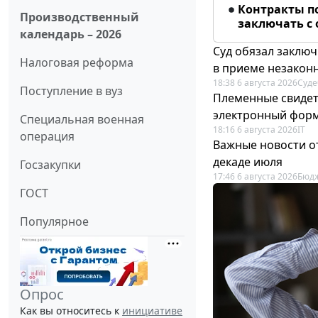
Контракты п
Производственный
заключать с
календарь – 2026
Суд обязал заключ
Налоговая реформа
в приеме незакон
18:38 6 августа 2026
Суде
Поступление в вуз
Племенные свидет
электронный фор
Специальная военная
18:16 6 августа 2026
IT
операция
Важные новости о
декаде июля
Госзакупки
17:46 6 августа 2026
Бюдж
ГОСТ
Популярное
Опрос
Как вы относитесь к
инициативе