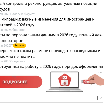
ый контроль и реконструкция: актуальные позиции
судов
ля 2026
Налоги и бухучет
 миграции: важные изменения для иностранцев и
телей в 2026 году
ля 2026
Общество
ты по персональным данным в 2026 году: полный чек-
я операторов
ля 2026
IT
Реклама
мершего: в каком размере переходят к наследникам и
х можно не платить
ля 2026
Общество
отрудника на работу в 2026 году: порядок оформления
овика и бухгалтера
ля 2026
Труд
Реклама