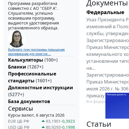
Документы
Программа разработана
совместно с АО ''СБЕР А".
Федеральные
Слушателям, успешно
освоившим программу,
Указ Президента Р
выдаются удостоверения
изменений в Поло
установленного образца.
службы, утвержден
Зарегистрировано 
Приказ Министерс
Выберите тему программы повышения
коммунального хоз
квалификации для юристов ...
Калькуляторы
(100+)
установлении тип
Бланки
(1267+)
на...
Профессиональные
Зарегистрировано 
стандарты
(1601+)
Приказ Министерс
Должностные инструкции
июля 2026 г. № 30
(5277+)
приказу Министерс
База документов
Все федеральные докум
Сервисы
Курсы валют, 6 августа 2026
EUR ЦБ РФ
93,1901
-0,3923
Статьи
USD ЦБ РФ
80,9293
-0,1998