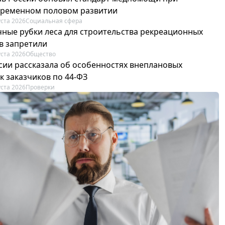
ременном половом развитии
уста 2026
Социальная сфера
ные рубки леса для строительства рекреационных
в запретили
уста 2026
Общество
сии рассказала об особенностях внеплановых
к заказчиков по 44-ФЗ
уста 2026
Проверки