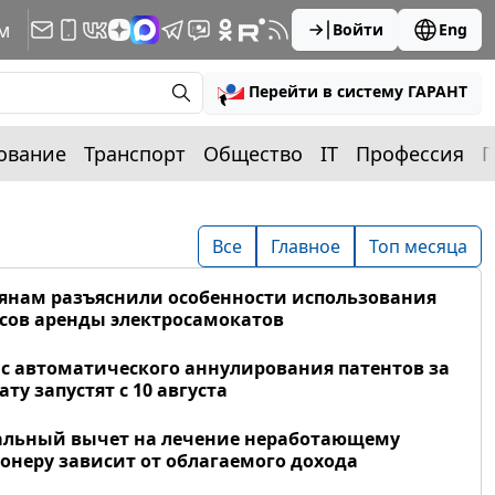
м
Войти
Eng
Перейти в систему ГАРАНТ
ование
Транспорт
Общество
IT
Профессия
П
Все
Главное
Топ месяца
янам разъяснили особенности использования
сов аренды электросамокатов
с автоматического аннулирования патентов за
ату запустят с 10 августа
альный вычет на лечение неработающему
онеру зависит от облагаемого дохода