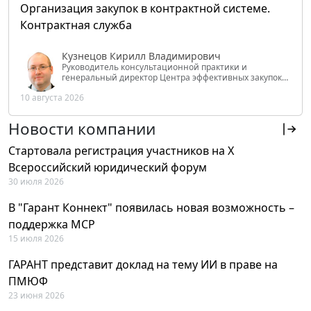
Организация закупок в контрактной системе.
Контрактная служба
Кузнецов Кирилл Владимирович
Руководитель консультационной практики и
генеральный директор Центра эффективных закупок
Tendery.ru, ведущий эксперт РАНХиГС при Президенте
10 августа 2026
РФ
Новости компании
Стартовала регистрация участников на X
Всероссийский юридический форум
30 июля 2026
В "Гарант Коннект" появилась новая возможность –
поддержка MCP
15 июля 2026
ГАРАНТ представит доклад на тему ИИ в праве на
ПМЮФ
23 июня 2026