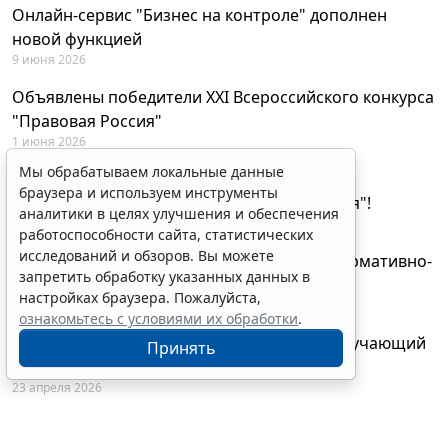
Онлайн-сервис "Бизнес на контроле" дополнен
новой функцией
9 июня 2026
Объявлены победители XXI Всероссийского конкурса
"Правовая Россия"
1 июня 2026
Мы обрабатываем локальные данные
29 мая будут объявлены лауреаты XXI
браузера и используем инструменты
Всероссийского конкурса "Правовая Россия"!
аналитики в целях улучшения и обеспечения
27 мая 2026
работоспособности сайта, статистических
исследований и обзоров. Вы можете
AI-ассистент Искра теперь анализирует нормативно-
запретить обработку указанных данных в
техническую документацию
настройках браузера. Пожалуйста,
28 апреля 2026
ознакомьтесь с условиями их обработки
.
"ГАРАНТ Электронный экспресс" провел обучающий
Принять
вебинар по работе с AI-ассистентом Искра
23 апреля 2026