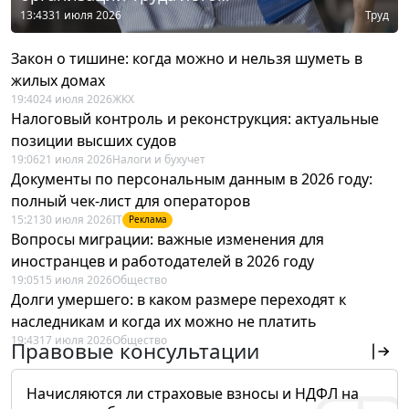
13:43
31 июля 2026
Труд
Закон о тишине: когда можно и нельзя шуметь в
жилых домах
19:40
24 июля 2026
ЖКХ
Налоговый контроль и реконструкция: актуальные
позиции высших судов
19:06
21 июля 2026
Налоги и бухучет
Документы по персональным данным в 2026 году:
полный чек-лист для операторов
15:21
30 июля 2026
IT
Реклама
Вопросы миграции: важные изменения для
иностранцев и работодателей в 2026 году
19:05
15 июля 2026
Общество
Долги умершего: в каком размере переходят к
наследникам и когда их можно не платить
19:43
17 июля 2026
Общество
Правовые консультации
Начисляются ли страховые взносы и НДФЛ на