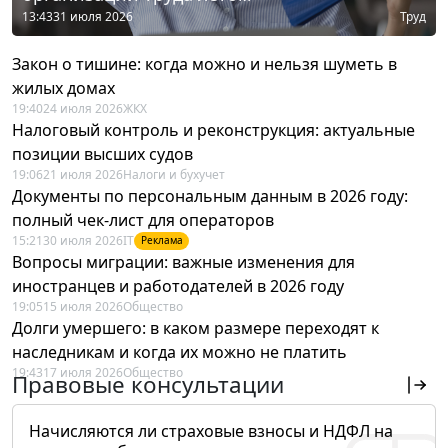
13:43
31 июля 2026
Труд
Закон о тишине: когда можно и нельзя шуметь в
жилых домах
19:40
24 июля 2026
ЖКХ
Налоговый контроль и реконструкция: актуальные
позиции высших судов
19:06
21 июля 2026
Налоги и бухучет
Документы по персональным данным в 2026 году:
полный чек-лист для операторов
15:21
30 июля 2026
IT
Реклама
Вопросы миграции: важные изменения для
иностранцев и работодателей в 2026 году
19:05
15 июля 2026
Общество
Долги умершего: в каком размере переходят к
наследникам и когда их можно не платить
19:43
17 июля 2026
Общество
Правовые консультации
Начисляются ли страховые взносы и НДФЛ на