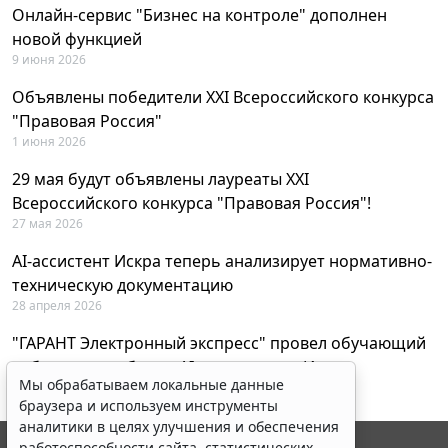
Онлайн-сервис "Бизнес на контроле" дополнен
новой функцией
9 июня 2026
Объявлены победители XXI Всероссийского конкурса
"Правовая Россия"
1 июня 2026
29 мая будут объявлены лауреаты XXI
Всероссийского конкурса "Правовая Россия"!
27 мая 2026
AI-ассистент Искра теперь анализирует нормативно-
техническую документацию
28 апреля 2026
"ГАРАНТ Электронный экспресс" провел обучающий
вебинар по работе с AI-ассистентом Искра
Мы обрабатываем локальные данные
23 апреля 2026
браузера и используем инструменты
аналитики в целях улучшения и обеспечения
работоспособности сайта, статистических