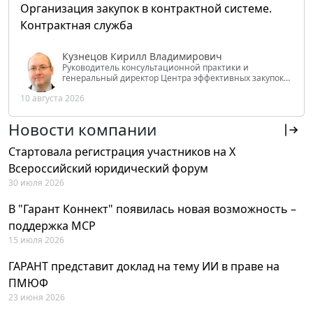
Организация закупок в контрактной системе.
Контрактная служба
Кузнецов Кирилл Владимирович
Руководитель консультационной практики и
генеральный директор Центра эффективных закупок
Tendery.ru, ведущий эксперт РАНХиГС при Президенте
10 августа 2026
РФ
Новости компании
Стартовала регистрация участников на X
Всероссийский юридический форум
30 июля 2026
В "Гарант Коннект" появилась новая возможность –
поддержка MCP
15 июля 2026
ГАРАНТ представит доклад на тему ИИ в праве на
ПМЮФ
23 июня 2026