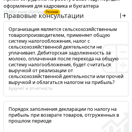
оформления для кадровика и бухгалтера
12:28
22 июля 2026
Труд
Реклама
Правовые консультации
Организация является сельскохозяйственным
товаропроизводителем, применяет общую
систему налогообложения, налог с
сельскохозяйственной деятельности не
уплачивает. Дебиторская задолженность за
молоко, оплаченная после перехода на общую
систему налогообложения, будет считаться
выручкой от реализации от
сельскохозяйственной деятельности или прочей
выручкой и облагаться налогом на прибыль?
Бухучет и отчетность
Порядок заполнения декларации по налогу на
прибыль при возврате товаров, отгруженных в
прошлом периоде