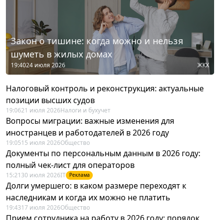
Закон о тишине: когда можно и нельзя
шуметь в жилых домах
19:40
24 июля 2026
ЖКХ
Налоговый контроль и реконструкция: актуальные
позиции высших судов
19:06
21 июля 2026
Налоги и бухучет
Вопросы миграции: важные изменения для
иностранцев и работодателей в 2026 году
19:05
15 июля 2026
Общество
Документы по персональным данным в 2026 году:
полный чек-лист для операторов
15:21
30 июля 2026
IT
Реклама
Долги умершего: в каком размере переходят к
наследникам и когда их можно не платить
19:43
17 июля 2026
Общество
Прием сотрудника на работу в 2026 году: порядок