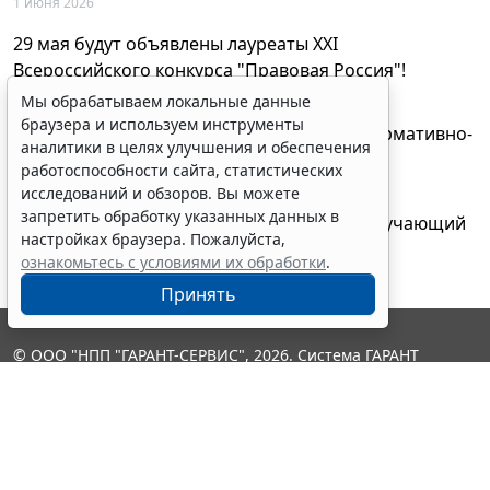
1 июня 2026
29 мая будут объявлены лауреаты XXI
Всероссийского конкурса "Правовая Россия"!
27 мая 2026
Мы обрабатываем локальные данные
браузера и используем инструменты
AI-ассистент Искра теперь анализирует нормативно-
аналитики в целях улучшения и обеспечения
техническую документацию
работоспособности сайта, статистических
28 апреля 2026
исследований и обзоров. Вы можете
запретить обработку указанных данных в
"ГАРАНТ Электронный экспресс" провел обучающий
настройках браузера. Пожалуйста,
вебинар по работе с AI-ассистентом Искра
ознакомьтесь с условиями их обработки
.
23 апреля 2026
Принять
© ООО "НПП "ГАРАНТ-СЕРВИС", 2026. Система ГАРАНТ
выпускается с 1990 года. Компания "Гарант" и ее партнеры
являются участниками Российской ассоциации правовой
информации ГАРАНТ.
Контакты
8-800-200-88-88