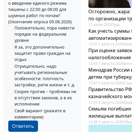
о введении единого режима
тишины с 22:00 до 08:00 для
Осторожно, жара:
шумных работ по ночам?
по организации т
(Окончание опроса 09.08.2026)
31 июля 2026
Труд
Положительно, пора навести
Как учесть суммы
порядок на федеральном
автоматизирован
уровне
15:37 5 августа 2026
Нало
Я за, это дополнительно
При оценке заяво
защитит право граждан на
налогообложения 
отдых
14:43 5 августа 2026
Бизн
Отрицательно, надо
Минздрав России 
учитывать региональные
детям при туберку
особенности: плотность
13:47 5 августа 2026
Соци
застройки, ритм жизни и т. д.
Правительство РФ
Скорее против – проблемы не
казначейского мо
в отсутствии законов, а в их
12:55 5 августа 2026
Бюдж
исполнении
Семьям погибших 
Свой вариант (укажите в
жилищные выпла
комментарии)
12:38 5 августа 2026
Общ
Ответить