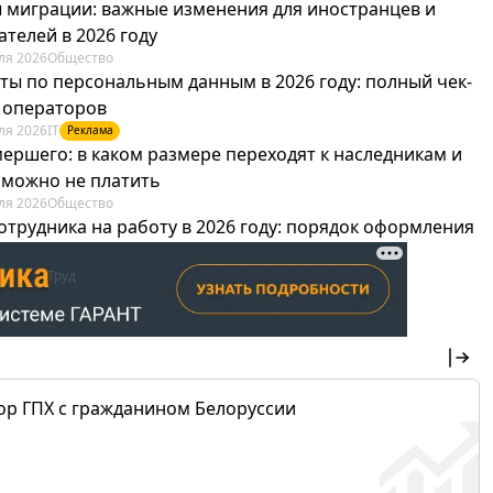
 миграции: важные изменения для иностранцев и
телей в 2026 году
ля 2026
Общество
ты по персональным данным в 2026 году: полный чек-
я операторов
ля 2026
IT
Реклама
мершего: в каком размере переходят к наследникам и
х можно не платить
ля 2026
Общество
отрудника на работу в 2026 году: порядок оформления
овика и бухгалтера
ля 2026
Труд
Реклама
ор ГПХ с гражданином Белоруссии