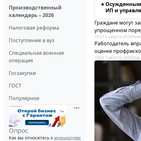
Осужденным 
Производственный
ИП и управл
календарь – 2026
Граждане могут за
Налоговая реформа
упрощенном поря
18:27 5 августа 2026
Нало
Поступление в вуз
Работодатель впр
оценке профриско
Специальная военная
18:03 5 августа 2026
Труд
операция
Госзакупки
ГОСТ
Популярное
Опрос
Как вы относитесь к
инициативе