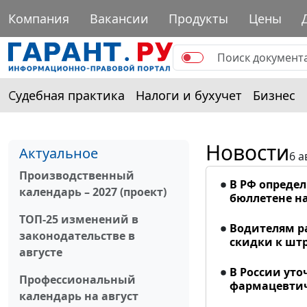
Компания
Вакансии
Продукты
Цены
Судебная практика
Налоги и бухучет
Бизнес
Новости
Актуальное
6 а
Производственный
В РФ опреде
календарь – 2027 (проект)
бюллетене на
ТОП-25 изменений в
Водителям р
законодательстве в
скидки к шт
августе
В России ут
Профессиональный
фармацевтич
календарь на август