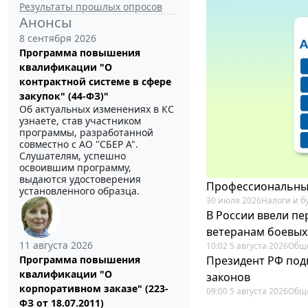
Результаты прошлых опросов
Анонсы
8 сентября 2026
Программа повышения
квалификации "О
контрактной системе в сфере
закупок" (44-ФЗ)"
Об актуальных изменениях в КС
узнаете, став участником
программы, разработанной
совместно с АО ''СБЕР А".
Слушателям, успешно
освоившим программу,
выдаются удостоверения
Профессиональный
установленного образца.
30 июля 2026
Налоги и б
В России ввели п
ветеранам боевых
11 августа 2026
10:02 5 августа 2026
Общ
Президент РФ под
Программа повышения
квалификации "О
законов
корпоративном заказе" (223-
09:00 5 августа 2026
Общ
ФЗ от 18.07.2011)