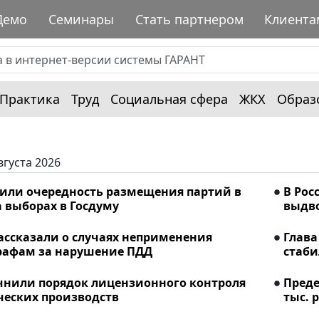
Демо
Семинары
Стать партнером
Клиента
Практика
Труд
Социальная сфера
ЖКХ
Образ
вгуста 2026
лили очередность размещения партий в
В Рос
 выборах в Госдуму
выдво
ассказали о случаях неприменения
Глава
рафам за нарушение ПДД
стаби
очнили порядок лицензионного контроля
Преде
еских производств
тыс. р