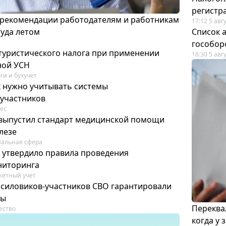
регистр
 рекомендации работодателям и работникам
17:12 5 авг
руда летом
Список а
гособор
 туристического налога при применении
16:30 5 авг
ной УСН
ги и бухучет
к нужно учитывать системы
участников
ес
выпустил стандарт медицинской помощи
лезе
альная сфера
 утвердило правила проведения
ниторинга
етный учет
силовиков-участников СВО гарантировали
ты
Переква
ество
когда у