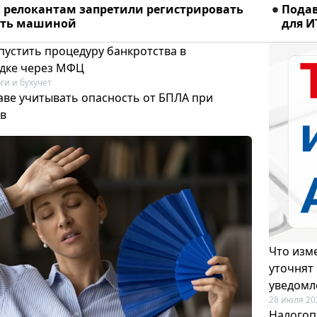
релокантам запретили регистрировать
Подав
ять машиной
для И
пустить процедуру банкротства в
дке через МФЦ
ги и бухучет
аве учитывать опасность от БПЛА при
в
Что изме
уточнят
уведомл
28 июля 20
Налогоп