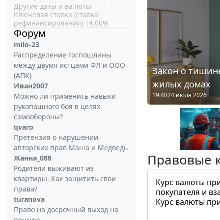
Другие даты и валюты
Ключевая ставка (ставка
рефинансирования) 14.00%
Форум
milo-23
Распределение госпошлины
между двумя истцами ФЛ и ООО
Закон о тишине
(АПК)
жилых домах
Иван2007
19:40
24 июля 2026
Можно ли применить навыки
рукопашного боя в целях
самообороны?
qvaro
Претензия о нарушении
авторских прав Маша и Медведь
Правовые 
Жанна_088
Родители выживают из
квартиры. Как защитить свои
Курс валюты пр
права?
покупателя и вз
turanova
Курс валюты пр
Право на досрочный выход на
пенсию