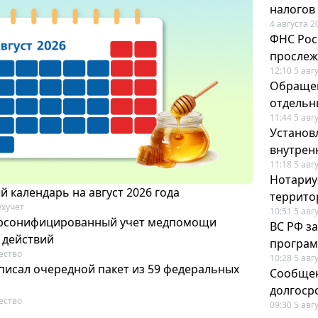
налогов
4 августа 2
ФНС Рос
прослеж
12:10 5 авг
Обращен
отдельн
11:44 5 авг
Установ
внутрен
11:18 5 авг
Нотариус
 календарь на август 2026 года
террито
ухучет
10:51 5 авг
ерсонифицированный учет медпомощи
ВС РФ з
 действий
програм
ество
10:28 5 авг
писал очередной пакет из 59 федеральных
Сообщен
долгоср
ество
09:30 5 авг