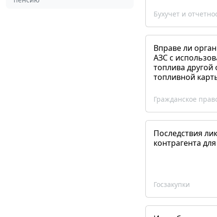
Бухучет и отчетно
Вправе ли орган
АЗС с использов
топлива другой 
топливной карт
Гражданское прав
Последствия ли
контрагента для
Госзакупки