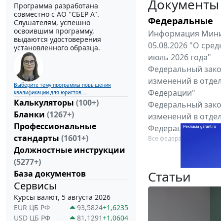
Документы
Программа разработана
совместно с АО ''СБЕР А".
Федеральные
Слушателям, успешно
освоившим программу,
Информация Минис
выдаются удостоверения
05.08.2026 "О сре
установленного образца.
июль 2026 года"
Федеральный закон
изменений в отде
Выберите тему программы повышения
Федерации"
квалификации для юристов ...
Калькуляторы
(100+)
Федеральный закон
Бланки
(1267+)
изменений в отде
Профессиональные
Федерации"
стандарты
(1601+)
Все федеральные докум
Должностные инструкции
(5277+)
Статьи
База документов
Сервисы
Курсы валют, 5 августа 2026
EUR ЦБ РФ
93,5824
+1,6235
USD ЦБ РФ
81,1291
+1,0604