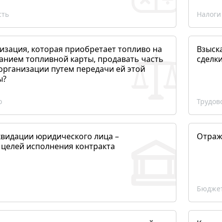
сть
Налоги
изация, которая приобретает топливо на
Взыск
анием топливной карты, продавать часть
сделк
организации путем передачи ей этой
ы?
о
Трудов
квидации юридического лица –
Отраж
 целей исполнения контракта
Бюджет