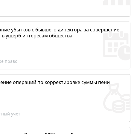
ание убытков с бывшего директора за совершение
и в ущерб интересам общества
ое право
ение операций по корректировке суммы пени
ный учет