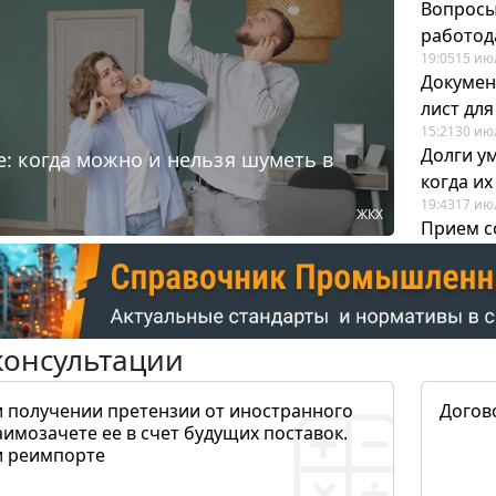
Вопросы
работода
19:05
15 ию
Докумен
лист дл
15:21
30 ию
Долги у
: когда можно и нельзя шуметь в
когда и
19:43
17 ию
ЖКХ
Прием с
для кадр
12:28
22 ию
консультации
и получении претензии от иностранного
Догов
аимозачете ее в счет будущих поставок.
и реимпорте