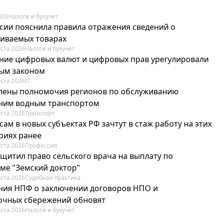
026
Налоги и бухучет
сии пояснила правила отражения сведений о
иваемых товарах
уста 2026
Налоги и бухучет
ие цифровых валют и цифровых прав урегулировали
ым законом
уста 2026
IT
лены полномочия регионов по обслуживанию
ним водным транспортом
уста 2026
Транспорт
ам в новых субъектах РФ зачтут в стаж работу на этих
риях ранее
уста 2026
Профессия
ащитил право сельского врача на выплату по
ме "Земский доктор"
уста 2026
Судебная практика
ия НПФ о заключении договоров НПО и
очных сбережений обновят
уста 2026
Налоги и бухучет