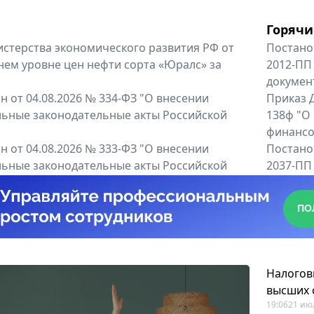
Горячи
терства экономического развития РФ от
Постано
днем уровне цен нефти сорта «Юралс» за
2012-ПП
докумен
 от 04.08.2026 № 334-ФЗ "О внесении
Приказ Д
льные законодательные акты Российской
138ф "О
финансов
 от 04.08.2026 № 333-ФЗ "О внесении
Постано
льные законодательные акты Российской
2037-ПП
Правител
енты
Все регио
Налогов
высших 
19:06
21 ию