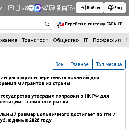
м
Войти
Eng
Перейти в систему ГАРАНТ
ование
Транспорт
Общество
IT
Профессия
П
Все
Главное
Топ месяца
сии расширили перечень оснований для
рения мигрантов из страны
 государства утвердил поправки в НК РФ для
лизации топливного рынка
льный размер больничного достигает почти 7
уб. в день в 2026 году