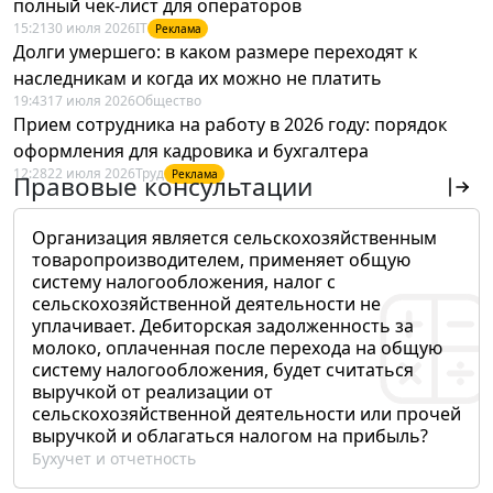
полный чек-лист для операторов
15:21
30 июля 2026
IT
Реклама
Долги умершего: в каком размере переходят к
наследникам и когда их можно не платить
19:43
17 июля 2026
Общество
Прием сотрудника на работу в 2026 году: порядок
оформления для кадровика и бухгалтера
12:28
22 июля 2026
Труд
Реклама
Правовые консультации
Организация является сельскохозяйственным
товаропроизводителем, применяет общую
систему налогообложения, налог с
сельскохозяйственной деятельности не
уплачивает. Дебиторская задолженность за
молоко, оплаченная после перехода на общую
систему налогообложения, будет считаться
выручкой от реализации от
сельскохозяйственной деятельности или прочей
выручкой и облагаться налогом на прибыль?
Бухучет и отчетность