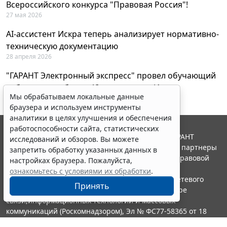
Всероссийского конкурса "Правовая Россия"!
27 мая 2026
AI-ассистент Искра теперь анализирует нормативно-
техническую документацию
28 апреля 2026
"ГАРАНТ Электронный экспресс" провел обучающий
вебинар по работе с AI-ассистентом Искра
Мы обрабатываем локальные данные
23 апреля 2026
браузера и используем инструменты
аналитики в целях улучшения и обеспечения
работоспособности сайта, статистических
© ООО "НПП "ГАРАНТ-СЕРВИС", 2026. Система ГАРАНТ
исследований и обзоров. Вы можете
выпускается с 1990 года. Компания "Гарант" и ее партнеры
запретить обработку указанных данных в
являются участниками Российской ассоциации правовой
настройках браузера. Пожалуйста,
информации ГАРАНТ.
ознакомьтесь с условиями их обработки
.
Портал ГАРАНТ.РУ зарегистрирован в качестве сетевого
Принять
издания Федеральной службой по надзору в сфере
связи,информационных технологий и массовых
коммуникаций (Роскомнадзором), Эл № ФС77-58365 от 18
июня 2014 года.