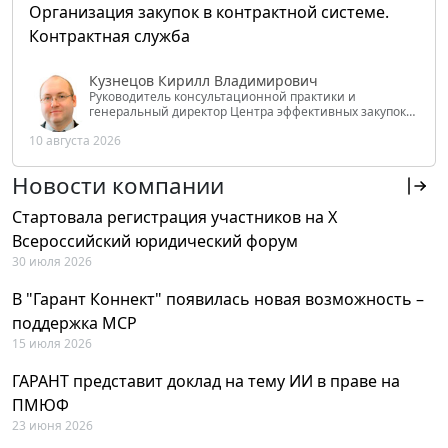
Организация закупок в контрактной системе.
Контрактная служба
Кузнецов Кирилл Владимирович
Руководитель консультационной практики и
генеральный директор Центра эффективных закупок
Tendery.ru, ведущий эксперт РАНХиГС при Президенте
10 августа 2026
РФ
Новости компании
Стартовала регистрация участников на X
Всероссийский юридический форум
30 июля 2026
В "Гарант Коннект" появилась новая возможность –
поддержка MCP
15 июля 2026
ГАРАНТ представит доклад на тему ИИ в праве на
ПМЮФ
23 июня 2026