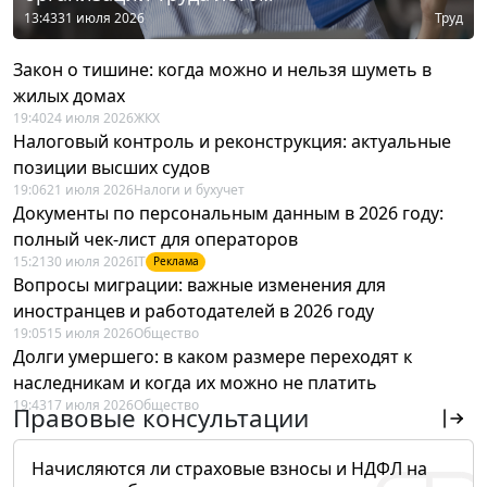
13:43
31 июля 2026
Труд
Закон о тишине: когда можно и нельзя шуметь в
жилых домах
19:40
24 июля 2026
ЖКХ
Налоговый контроль и реконструкция: актуальные
позиции высших судов
19:06
21 июля 2026
Налоги и бухучет
Документы по персональным данным в 2026 году:
полный чек-лист для операторов
15:21
30 июля 2026
IT
Реклама
Вопросы миграции: важные изменения для
иностранцев и работодателей в 2026 году
19:05
15 июля 2026
Общество
Долги умершего: в каком размере переходят к
наследникам и когда их можно не платить
19:43
17 июля 2026
Общество
Правовые консультации
Начисляются ли страховые взносы и НДФЛ на