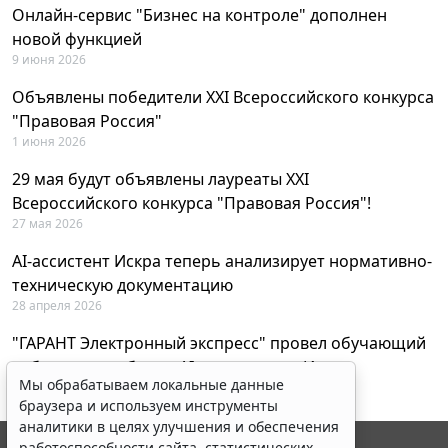
Онлайн-сервис "Бизнес на контроле" дополнен
новой функцией
9 июня 2026
Объявлены победители XXI Всероссийского конкурса
"Правовая Россия"
1 июня 2026
29 мая будут объявлены лауреаты XXI
Всероссийского конкурса "Правовая Россия"!
27 мая 2026
AI-ассистент Искра теперь анализирует нормативно-
техническую документацию
28 апреля 2026
"ГАРАНТ Электронный экспресс" провел обучающий
вебинар по работе с AI-ассистентом Искра
Мы обрабатываем локальные данные
23 апреля 2026
браузера и используем инструменты
аналитики в целях улучшения и обеспечения
работоспособности сайта, статистических